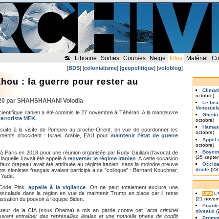
Librairie
Sorties
Courses
Neige
Infos
Matériel
Co
[
BDS
] [
colonialisme
] [
geopolitique
] [
voloblog
]
ou : la guerre pour rester au
Climat
octobre)
20 par SHAHSHAHANI Volodia
Le bea
Venezuel
cientifique iranien a été commis le 27 novembre à Téhéran. A la manœuvre
Ghetto
erroriste MEK.
octobre)
Hamas 
 suite à la visite de Pompeo au proche-Orient, en vue de coordonner les
octobre)
éments d’occident : Israel, Arabie, EAU pour
maintenir l’état de guerre
Appel 
octobre)
Boycott
é à Paris en 2018 pour une réunion organisée par Rudy Giuliani (l’avocat de
(25 septe
aquelle il avait été appelé à
renverser le régime iranien
. A cette occasion
Occiden
 faux drapeau avait été attribuée au régime iranien, sans la moindre preuve
droite
(23
s sionistes français avaient participé à ce "colloque" : Bernard Kouchner,
 Yade.
e Code Pink,
appelle à la vigilance
. On ne peut totalement exclure une
escalade dans la région en vue de maintenir Trump en place car il reste
L
NEW
(21 novem
ssation du pouvoir à l’équipe Biden.
Puante
ecteur de la CIA (sous Obama) a mis en garde contre cet
"acte criminel
niveaux
(
ant entraîner des représailles létales et une nouvelle phase de conflit
Promot