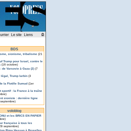
urrier
Le site
Liens
BDS
isme, sionisme, tribalisme
(21
uf Trump pour Israel, contre le
a
(16 octobre)
 : de Varsovie à Gaza (2)
(7
légal, Trump larbin
(3
de la Flotille Sumud
(1er
 sportif : la France à la traîne
mbre)
t sioniste : dernière ligne
 septembre)
voloblog
’ONU et les BRICS EN PAPIER
bre)
ur française à tous les
28 septembre)
ion Rima Hassan à Bruxelles