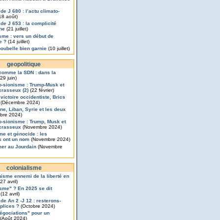
de J 680 : l’actu climato-
18 août)
de J 653 : la complicité
nne
(21 juillet)
isme : vers un début de
e ?
(14 juillet)
poubelle bien garnie
(10 juillet)
geopolitique
comme la SDN : dans la
29 juin)
o-sionisme : Trump-Musk et
rasseux (2)
(22 février)
 victoire occidentiste, Brics
(Décembre 2024)
ine, Liban, Syrie et les deux
bre 2024)
o-sionisme : Trump, Musk et
crasseux
(Novembre 2024)
me et génocide : les
s ont un nom
(Novembre 2024)
mer au Jourdain
(Novembre
colonialisme
nisme ennemi de la liberté en
27 avril)
sme" ? En 2025 se dit
(12 avril)
de An 2 -J 12 : resterons-
plices ?
(Octobre 2024)
égociations" pour un
(Août 2024)