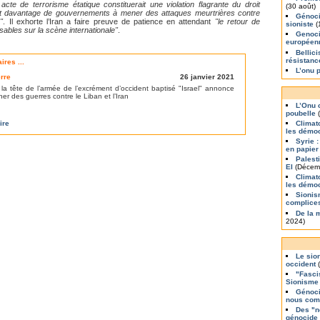
 acte de terrorisme étatique constituerait une violation flagrante du droit
(30 août)
ait davantage de gouvernements à mener des attaques meurtrières contre
Génoci
"
. Il exhorte l’Iran a faire preuve de patience en attendant
"le retour de
sioniste
(
ables sur la scène internationale"
.
Genoci
europée
Bellic
résistanc
res ...
L’onu 
rre
26 janvier 2021
la tête de l’armée de l’excrément d’occident baptisé "Israel" annonce
cher des
guerres contre le Liban et l’Iran
L’Onu 
poubelle
(
ire
Climat
les démoc
Syrie :
en papier
Palest
EI
(Décem
Climat
les démo
Sionis
complice
De la 
2024)
Le sio
occident
(
"Fasci
Sionisme
Génoci
nous com
Des "n
génocide