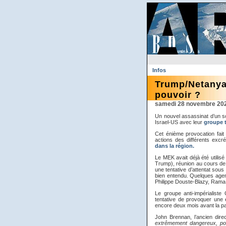
Infos
Trump/Netanyah
pouvoir ?
samedi 28 novembre 20
Un nouvel assassinat d’un s
Israel-US avec leur
groupe t
Cet énième provocation fait
actions des différents excr
dans la région.
Le MEK avait déjà été utilis
Trump), réunion au cours de l
une tentative d’attentat sous
bien entendu. Quelques agent
Philippe Douste-Blazy, Rama
Le groupe anti-impérialist
tentative de provoquer une 
encore deux mois avant la pa
John Brennan, l’ancien dir
extrêmement dangereux, pouv