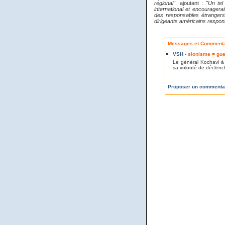
régional"
, ajoutant :
"Un tel
international et encourager
des responsables étrangers
dirigeants américains respons
Messages et Commentai
VSH
-
sionisme = gue
Le général Kochavi à 
sa volonté de déclen
Proposer un commenta