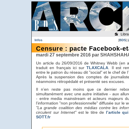
Libra
Infos
[
BDS
] [
Censure : pacte Facebook-eta
mardi 27 septembre 2016 par SHAHSHAHA
Un article du 26/09/2016 de Whitney Webb (en a
traduit en français ici sur
TLAXCALA
. Il est r
entre le patron du réseau dit "social" et le chef de l
Après la suspension des comptes de journaliste
néanmoins rétropédalé et présenté ses excuses.
Il n’en reste pas moins que ce dernier rebon
simultanément avec une autre initiative - aux allur
- entre media mainstream et acteurs majeurs du 
l’information "non professionnelle" diffusée sur le 
"La grande coalition des médias contre les info
circulent sur Internet"
est le titre de
l’article q
SOTT.fr