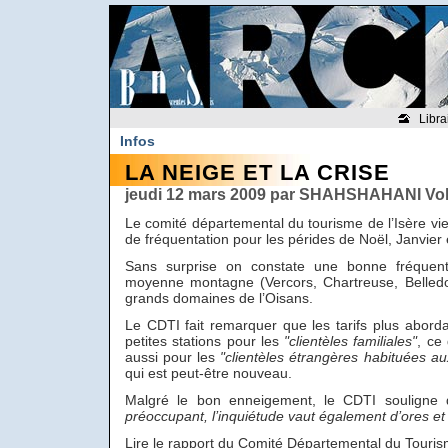
Libra
Infos
LA NEIGE ET LA CRISE
jeudi 12 mars 2009 par SHAHSHAHANI Vol
Le comité départemental du tourisme de l’Isère vien
de fréquentation pour les pérides de Noël, Janvier e
Sans surprise on constate une bonne fréquent
moyenne montagne (Vercors, Chartreuse, Belledo
grands domaines de l’Oisans.
Le CDTI fait remarquer que les tarifs plus abord
petites stations pour les
"clientèles familiales"
, ce
aussi pour les
"clientèles étrangères habituées a
qui est peut-être nouveau.
Malgré le bon enneigement, le CDTI souligne
préoccupant, l’inquiétude vaut également d’ores et
Lire le rapport du Comité Départemental du Tourism