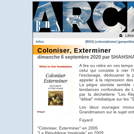
Libra
Infos
[
BDS
] [
colonialisme
] [
geopoliti
Coloniser, Exterminer
dimanche 6 septembre 2020 par SHAHSH
A lire ou relire en ces temp
celui qui consiste à nier l’
l’esclavage, dédouaner la p
appeler à la répression des
La pègre sioniste semble s
tendances confondues de L
par la déchetterie "Les Rép
"débat" médiatique sur les "
Les deux ouvrages monum
Grandmaison sur le sujet ont
Fayard
"Coloniser, Exterminer" en 2005
"La République Impériale" en 2009