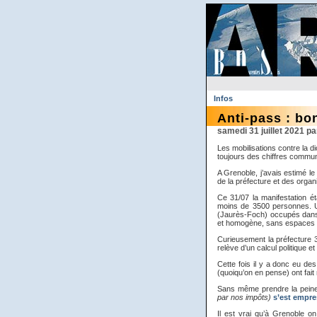
Infos
Anti-pass : bo
samedi 31 juillet 2021
Les mobilisations contre la d
toujours des chiffres commun
A Grenoble, j’avais estimé le
de la préfecture et des orga
Ce 31/07 la manifestation é
moins de 3500 personnes. Un
(Jaurès-Foch) occupés dans 
et homogène, sans espaces e
Curieusement la préfecture 
relève d’un calcul politique e
Cette fois il y a donc eu de
(quoiqu’on en pense) ont fai
Sans même prendre la peine d
par nos impôts)
s’est empres
Il est vrai qu’à Grenoble o