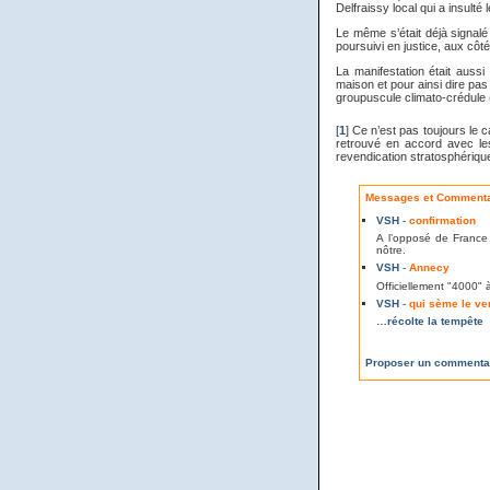
Delfraissy local qui a insulté
Le même s’était déjà signalé 
poursuivi en justice, aux côt
La manifestation était auss
maison et pour ainsi dire pas 
groupuscule climato-crédule
[
1
]
Ce n’est pas toujours le 
retrouvé en accord avec le
revendication stratosphériqu
Messages et Commentai
VSH
-
confirmation
A l’opposé de Franc
nôtre.
VSH
-
Annecy
Officiellement "4000" 
VSH
-
qui sème le v
…récolte la tempête
Proposer un commenta