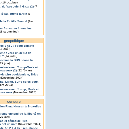
a
(16 octobre)
 : de Varsovie à Gaza (2)
(7
légal, Trump larbin
(3
de la Flotille Sumud
(1er
ur française à tous les
28 septembre)
geopolitique
de J 680 : l’actu climato-
18 août)
isme : vers un début de
e ?
(14 juillet)
comme la SDN : dans la
29 juin)
o-sionisme : Trump-Musk et
rasseux (2)
(22 février)
 victoire occidentiste, Brics
(Décembre 2024)
ine, Liban, Syrie et les deux
bre 2024)
o-sionisme : Trump, Musk et
crasseux
(Novembre 2024)
censure
ion Rima Hassan à Bruxelles
nisme ennemi de la liberté en
27 avril)
me et génocide : les
s ont un nom
(Novembre 2024)
de An 2 + J 37 : résistance