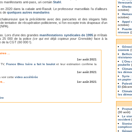
 les manifestants anti-pass, un certain
Stahl
.
Venezuel
Ghetto
en 2020 dans la cabale anti-Raoult. Le professeur marseillais l’a d’ailleurs
octobre)
és de
quelques autres mandarins
Hamas 
octobre)
i chaleureuse que la précédente avec des pancartes et des slogans faits
Appel 
de tentative de récupération politicienne, si l’on excepte trois drapeaux d’un
octobre)
 (NPA).
Puante
niveaux
(
cas. Lors d’une des grandes
manifestations syndicales de 1995
je m’étais
s 25 000 de la police
(ce qui est déjà copieux pour Grenoble)
face à la
e de la CGT (60 000 !).
Génoci
sioniste
(
res ...
Bellic
résistanc
1er août 2021
L’Onu 
e TV,
France Bleu Isère a fait le boulot
et leur estimation confirme la
poubelle
(
Climat
les démoc
1er août 2021
Syrie :
à voir cette
video accélérée
en papier
ent…
1er août 2021
Palest
EI
(Décem
Climat
les démo
ire
Promot
(30 août)
Le sio
occident
(
Sionis
complice
Génoci