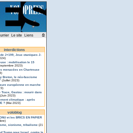
urrier
Le site
Liens
interdictions
de J+199, Jeux otaniques J-
2024)
euse : mobilisation le 15
eptembre 2023)
s menacées en Chartreuse
3)
ry Breton, le néo-fascisme
"
(Juillet 2023)
sure européenne en marche
23)
 Trace, Gastou : mourir dans
(Juin 2023)
ement climatique : après
UE ?
(Mai 2023)
voloblog
’ONU et les BRICS EN PAPIER
bre)
isme, sionisme, tribalisme
(21
uf Trump pour Israel, contre le