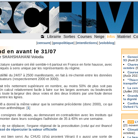
Librairie
Sorties
Courses
Neige
Infos
Matériel
Co
[
censure
] [
geopolitique
] [
interdictions
] [
voloblog
]
nd en avant le 31/07
 par SHAHSHAHANI Volodia
Genoci
93
(Avril 
ictature sanitaire ont été semble-t-il partout en France en forte hausse, avec
Chartr
iqués à sens unique par les représentants du régime.
octobre
(S
Course
 défilé du 24/07 à 2500 manifestants, en fait à mi-chemin entre les données
(Août 202
nisateurs (respectivement 2000 et 3000).
"Thier
tranquille
tait très nettement supérieure en nombre, au moins 50% de plus soit pas
La cen
 calcul relativement facile à faire sur les larges avenues ou boulevards
(Juillet 20
toute la largeur des deux voies et des deux trottoirs par une foule dense
Grande
ntre les lignes.
la dignité
Confin
38 a donné la même valeur que la semaine précédente (donc 2000), ce qui
Oxford l’
t non arithmétique.
[
1
]
s consignes de rabais, au demeurant en contradiction avec les instituts qui
t monter dans leurs sondages l’adhésion de 35 à 40% en une semaine.
L
NEW
(21 novem
e se déplacer, l’organe régional de la presstitution
(celui qui est financé
sé de répercuter la valeur officielle
Climat
octobre)
n est bien servi. Au CHUG (d’où provient Véran) il y aussi une sorte de
Le bea