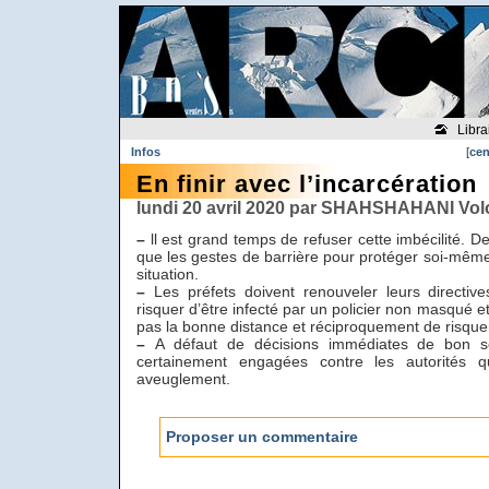
Libra
Infos
[
cen
En finir avec l’incarcération
lundi 20 avril 2020 par SHAHSHAHANI Vol
–
ll est grand temps de refuser cette imbécilité.
que les gestes de barrière pour protéger soi-même
situation.
–
Les préfets doivent renouveler leurs directives
risquer d’être infecté par un policier non masqué e
pas la bonne distance et réciproquement de risquer 
–
A défaut de décisions immédiates de bon se
certainement engagées contre les autorités qu
aveuglement.
Proposer un commentaire