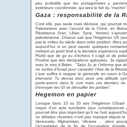
peu probable que les protagonistes y parvien
extérieure coordonnée, qui sera le fait du "machin
Gaza : responsabilité de la 
C’est elle, pas seule mais décisive, qui pourrait m
Palestiniens avec l’accord de la Chine, en libéra
Résistance (Iran, Liban, Syrie, Yemen) s’ajouta
palestinienne. Chacun sait que l’hégémon US (ave
pas le milieu du siècle dans cette position. Alors p
aujourd’hui si on peut sauver quelques centaines
mettant un point final à la dernière expérience expl
Plutôt que de go ou d’échecs il s’agit ici de pok
Poutine que des déclarations apitoyées. Je rappel
avec le sms à Biden :
"Salut Jo, je t’informe que d
ne sortira d’Israel pour canarder l’Axe de la Résista
L’axe suffira à stopper le génocide en cours à G
intervenir. Tu devras donc avoir une attitude sym
porte-avions dans le coin mais ces derniers ne 
d’envoyer tes GI se dérouiller les jambes".
Hegemon en papier
Lorsque dans 10 ou 20 ans l’hégémon USrael ser
risque d’un acte suicidaire
(aux conséquences p
pourrait être plus important qu’il ne l’est aujourd’hu
ou défaites récentes n’ont pas manqué depuis le d
Venezuela, Afghanistan, Ukraine … alors pour
l’acceptation de la fin de l’occupation sionist