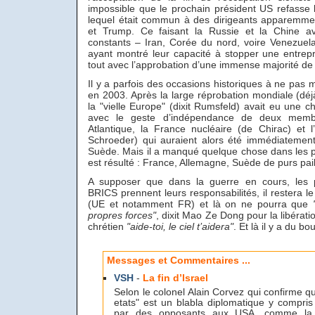
impossible que le prochain président US refasse l
lequel était commun à des dirigeants apparemm
et Trump. Ce faisant la Russie et la Chine av
constants – Iran, Corée du nord, voire Venezuela
ayant montré leur capacité à stopper une entrepri
tout avec l’approbation d’une immense majorité de 
Il y a parfois des occasions historiques à ne pas
en 2003. Après la large réprobation mondiale (déjà)
la "vielle Europe" (dixit Rumsfeld) avait eu une 
avec le geste d’indépendance de deux membr
Atlantique, la France nucléaire (de Chirac) et
Schroeder) qui auraient alors été immédiatement
Suède. Mais il a manqué quelque chose dans les pa
est résulté : France, Allemagne, Suède de purs pa
A supposer que dans la guerre en cours, les 
BRICS prennent leurs responsabilités, il restera le
(UE et notamment FR) et là on ne pourra que
propres forces"
, dixit Mao Ze Dong pour la libérat
chrétien
"aide-toi, le ciel t’aidera"
. Et là il y a du bou
Messages et Commentaires ...
VSH
-
La fin d’Israel
Selon le colonel Alain Corvez qui confirme q
etats" est un blabla diplomatique y compris
par des opposants aux USA, comme la 