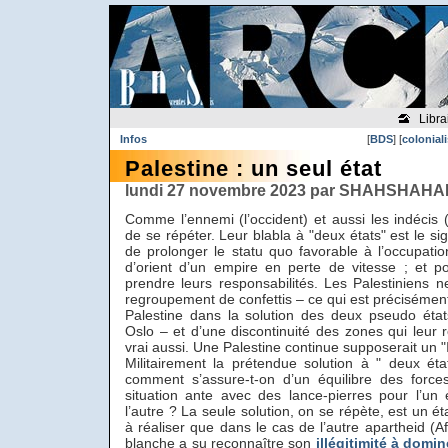
Libra
Infos
[
BDS
] [
colonial
Palestine : un seul état
lundi 27 novembre 2023 par SHAHSHAHAN
Comme l’ennemi (l’occident) et aussi les indécis 
de se répéter. Leur blabla à "deux états" est le si
de prolonger le statu quo favorable à l’occupation
d’orient d’un empire en perte de vitesse ; et p
prendre leurs responsabilités. Les Palestiniens n
regroupement de confettis – ce qui est précisément 
Palestine dans la solution des deux pseudo éta
Oslo – et d’une discontinuité des zones qui leur re
vrai aussi. Une Palestine continue supposerait un "
Militairement la prétendue solution à " deux état
comment s’assure-t-on d’un équilibre des force
situation ante avec des lance-pierres pour l’u
l’autre ? La seule solution, on se répète, est un éta
à réaliser que dans le cas de l’autre apartheid (A
blanche a su reconnaître son
illégitimité à domin