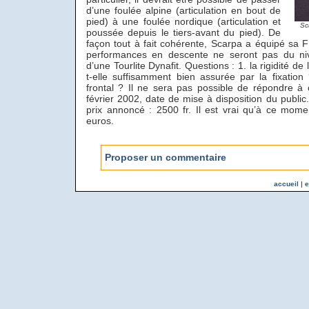
d’une foulée alpine (articulation en bout de
pied) à une foulée nordique (articulation et
Sc
poussée depuis le tiers-avant du pied). De
façon tout à fait cohérente, Scarpa a équipé sa 
performances en descente ne seront pas du ni
d’une Tourlite Dynafit. Questions : 1. la rigidité d
t-elle suffisamment bien assurée par la fixati
frontal ? Il ne sera pas possible de répondre à 
février 2002, date de mise à disposition du public
prix annoncé : 2500 fr. Il est vrai qu’à ce mom
euros.
Proposer un commentaire
accueil
|
e