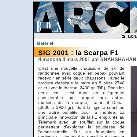
Libra
Matériel
SIG 2001 : la Scarpa F1
dimanche 4 mars 2001 par SHAHSHAHANI
C’est une nouvelle chaussure de ski de
randonnée avec coque en pebax pouvant
recevoir en série deux chaussons : avec le
cordura classique la paire en 8 pèse 2740
gr et avec le thermo, 2400 gr (DF). Dans les
deux cas, c’est donc un allègement
considérable par rapport aux autres
modèles de la marque, Laser et Denali
(3600 à 3900 gr), dont la rigidité constitue
une autre pénalité pour la montée. La
principale innovation de la F1 emprunte au
Telemark avec un soufflet sur la coque
permettant d’exploiter la souplesse de
l’avant-semelle. Sur les faux-plats en
particulier, il devrait être possible de passer