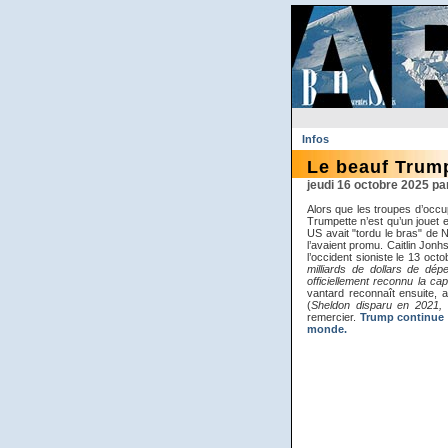
Infos
Le beauf Trump
jeudi 16 octobre 2025 
Alors que les troupes d’occup
Trumpette n’est qu’un jouet e
US avait "tordu le bras" de N
l’avaient promu. Caitlin Jonh
l’occident sioniste le 13 oct
milliards de dollars de dép
officiellement reconnu la ca
vantard reconnaît ensuite, 
(
Sheldon disparu en 2021, M
remercier.
Trump continue d
monde.