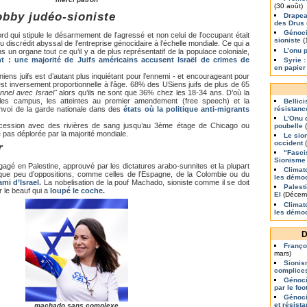
(30 août)
obby judéo-sioniste
Drapea
des Drus
Génoci
d qui stipule le désarmement de l’agressé et non celui de l’occupant était
sioniste
(
u discrédit abyssal de l’entreprise génocidaire à l’échelle mondiale. Ce qui a
L’onu 
 un organe tout ce qu’il y a de plus représentatif de la populace coloniale,
 : une majorité de Juifs américains accusent Israël de crimes de
Syrie :
en papier
ens juifs est d’autant plus inquiétant pour l’ennemi - et encourageant pour
 est inversement proportionnelle à l’âge. 68% des USiens juifs de plus de 65
onnel avec Israel"
alors qu’ils ne sont que 36% chez les 18-34 ans. D’où la
les campus, les atteintes au premier amendement (free speech) et la
Bellic
résistanc
’envoi de la garde nationale dans des
états où la politique anti-migrants
L’Onu 
ession avec des rivières de sang jusqu’au 3ème étage de Chicago ou
poubelle
(
 pas déplorée par la majorité mondiale.
Le sio
occident
(
r
"Fasci
Sionisme
gagé en Palestine, approuvé par les dictatures arabo-sunnites et la plupart
Climat
 que peu d’oppositions, comme celles de l’Espagne, de la Colombie ou du
les démoc
mi d’Israel.
La nobelisation de la pouf Machado, sioniste comme il se doit
Palest
r le beauf qui a
loupé le coche.
EI
(Décem
Climat
les démo
D
Franço
mars)
Sionis
complice
Génoci
par le foo
Génoci
et résist
machado sans complexe