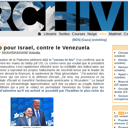
Librairie
Sorties
Courses
Neige
Infos
Matériel
Co
[
BDS
] [
Gaza
] [
voloblog
]
 pour Israel, contre le Venezuela
par SHAHSHAHANI Volodia
Climat
octobre)
ation de la Palestine piétinent déjà le
"cessez-le-feu"
il se confirme que la
Ghetto
ntre les mains du lobby juif US. Le contre-sens qui voulait que le président
octobre)
etanyahou s’est rapidement effondré avec la crédibilité des éditocrates qui
Hamas 
stone a reproduit les propos hallucinants de sincérité tenus par le leader de
octobre)
obre devant la Knesset, le parlement de l’état génocidaire.
"J’ai autorisé des
Appel 
enses qui ont servi à la défense d’Israël…j’ai tenu ma promesse et j’ai
octobre)
pitale d’Israël et transféré l’ambassade américaine à Jérusalem."
Le beauf
Boycott
avec sa phraséologie approximative, qu’il doit sa place au couple Adelson
(25 septe
iriam qui a pris le relais)
en permettant l’annexion du Golan pour les
Occiden
’admettre qu’il est acheté et possédé par l’Israélien le plus riche du
droite
(23
Genoci
europée
L
NEW
(21 novem
Puante
niveaux
(
Promot
merci patron