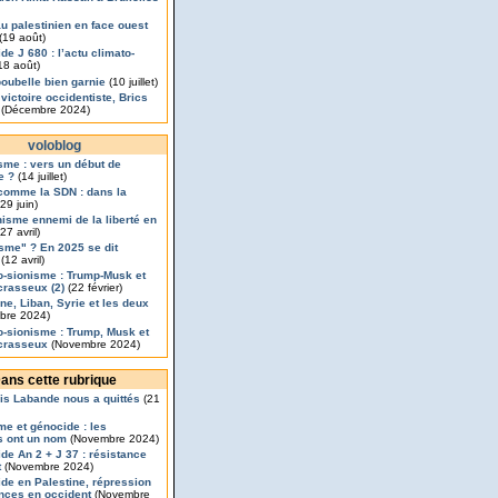
u palestinien en face ouest
(19 août)
de J 680 : l’actu climato-
18 août)
poubelle bien garnie
(10 juillet)
 victoire occidentiste, Brics
(Décembre 2024)
voloblog
isme : vers un début de
e ?
(14 juillet)
comme la SDN : dans la
29 juin)
nisme ennemi de la liberté en
27 avril)
sme" ? En 2025 se dit
(12 avril)
o-sionisme : Trump-Musk et
rasseux (2)
(22 février)
ine, Liban, Syrie et les deux
bre 2024)
o-sionisme : Trump, Musk et
crasseux
(Novembre 2024)
ans cette rubrique
is Labande nous a quittés
(21
me et génocide : les
s ont un nom
(Novembre 2024)
de An 2 + J 37 : résistance
t
(Novembre 2024)
de en Palestine, répression
ances en occident
(Novembre