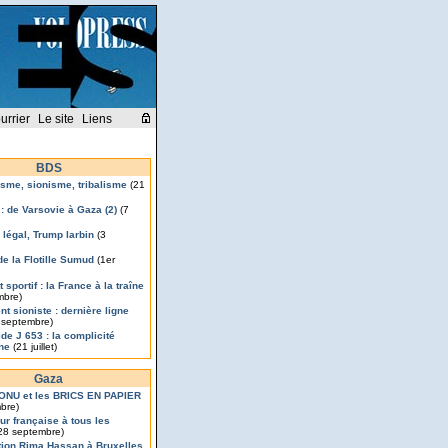
urrier
Le site
Liens
BDS
isme, sionisme, tribalisme
(21
 : de Varsovie à Gaza (2)
(7
légal, Trump larbin
(3
de la Flotille Sumud
(1er
 sportif : la France à la traîne
mbre)
t sioniste : dernière ligne
 septembre)
de J 653 : la complicité
nne
(21 juillet)
Gaza
’ONU et les BRICS EN PAPIER
bre)
ur française à tous les
28 septembre)
ion Rima Hassan à Bruxelles