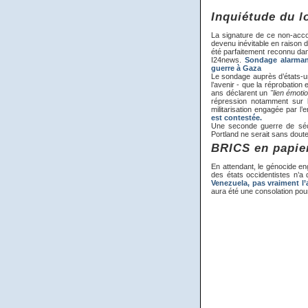
Inquiétude du l
La signature de ce non-accor
devenu inévitable en raison d
été parfaitement reconnu dans
I24news.
Sondage alarmant
guerre à Gaza
Le sondage auprès d’états-uni
l’avenir - que la réprobation
ans déclarent un
"lien émoti
répression notamment sur 
militarisation engagée par l
est contestée.
Une seconde guerre de séc
Portland ne serait sans doute
BRICS en papie
En attendant, le génocide en
des états occidentistes n’a
Venezuela, pas vraiment l’a
aura été une consolation pou