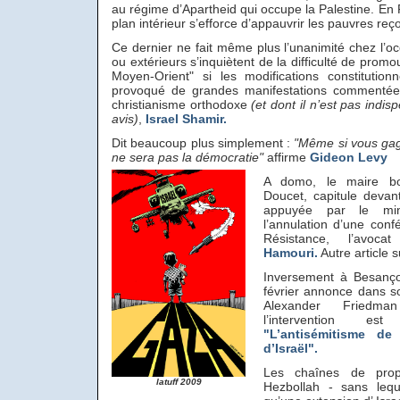
au régime d’Apartheid qui occupe la Palestine. En F
plan intérieur s’efforce d’appauvrir les pauvres reç
Ce dernier ne fait même plus l’unanimité chez l’o
ou extérieurs s’inquiètent de la difficulté de prom
Moyen-Orient" si les modifications constitution
provoqué de grandes manifestations commentées 
christianisme orthodoxe
(et dont il n’est pas indi
avis)
,
Israel Shamir.
Dit beaucoup plus simplement :
"Même si vous gagn
ne sera pas la démocratie"
affirme
Gideon Levy
A domo, le maire bo
Doucet, capitule devan
appuyée par le mini
l’annulation d’une con
Résistance, l’avocat
Hamouri.
Autre article s
Inversement à Besanço
février annonce dans
Alexander Friedm
l’intervention est 
"L’antisémitisme de
d’Israël".
Les chaînes de prop
latuff 2009
Hezbollah - sans lequ