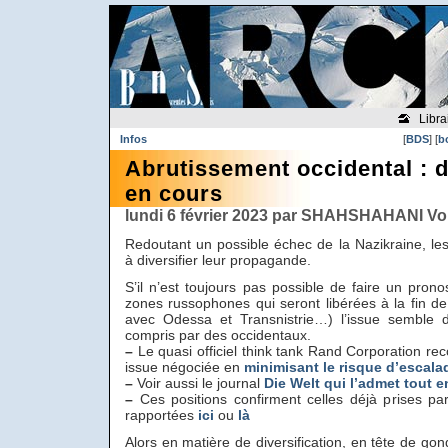
Libra
Infos
[
BDS
] [
b
Abrutissement occidental : d
en cours
lundi 6 février 2023 par SHAHSHAHANI Vo
Redoutant un possible échec de la Nazikraine, l
à diversifier leur propagande.
S’il n’est toujours pas possible de faire un prono
zones russophones qui seront libérées à la fin d
avec Odessa et Transnistrie…) l’issue semble 
compris par des occidentaux.
–
Le quasi officiel think tank Rand Corporation 
issue négociée en
minimisant le risque d’escala
–
Voir aussi le journal
Die Welt qui l’admet tout en
–
Ces positions confirment celles déjà prises pa
rapportées
ici
ou
là
Alors en matière de diversification, en tête de gon