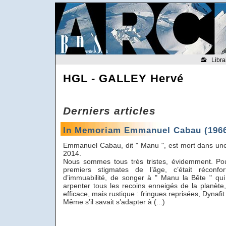
Libra
HGL - GALLEY Hervé
Derniers articles
In Memoriam Emmanuel Cabau (1966
Emmanuel Cabau, dit " Manu ", est mort dans une 
2014.
Nous sommes tous très tristes, évidemment. Pou
premiers stigmates de l’âge, c’était récon
d’immuabilité, de songer à " Manu la Bête " qui
arpenter tous les recoins enneigés de la planète,
efficace, mais rustique : fringues reprisées, Dynafit 
Même s’il savait s’adapter à (...)