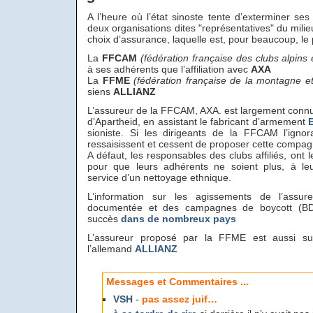
A l’heure où l’état sinoste tente d’exterminer ses 
deux organisations dites "représentatives" du mili
choix d’assurance, laquelle est, pour beaucoup, le 
La
FFCAM
(fédération française des clubs alpin
à ses adhérents que l’affiliation avec
AXA
La
FFME
(fédération française de la montagne et
siens
ALLIANZ
L’assureur de la FFCAM, AXA. est largement con
d’Apartheid, en assistant le fabricant d’armement
E
sioniste. Si les dirigeants de la FFCAM l’ignor
ressaisissent et cessent de proposer cette compag
A défaut, les responsables des clubs affiliés, ont le
pour que leurs adhérents ne soient plus, à leu
service d’un nettoyage ethnique.
L’information sur les agissements de l’assur
documentée et des campagnes de boycott (BD
succès
dans de nombreux pays
L’assureur proposé par la FFME est aussi sur
l’allemand
ALLIANZ
Messages et Commentaires ...
VSH
-
pas assez juif…