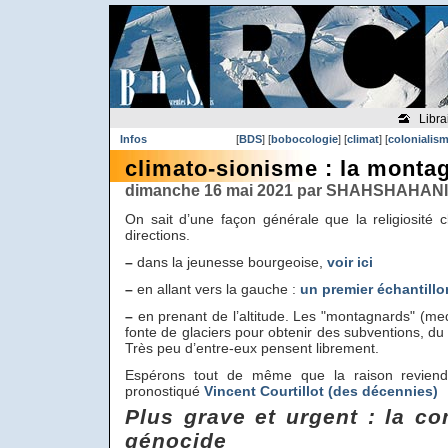
Libra
Infos
[
BDS
] [
bobocologie
] [
climat
] [
colonialis
climato-sionisme : la montag
dimanche 16 mai 2021 par SHAHSHAHANI 
On sait d’une façon générale que la religiosité cl
directions.
–
dans la jeunesse bourgeoise,
voir ici
–
en allant vers la gauche :
un premier échantillon
–
en prenant de l’altitude. Les "montagnards" (med
fonte de glaciers pour obtenir des subventions, du
Très peu d’entre-eux pensent librement.
Espérons tout de même que la raison reviendr
pronostiqué
Vincent Courtillot (des décennies)
Plus grave et urgent : la co
génocide