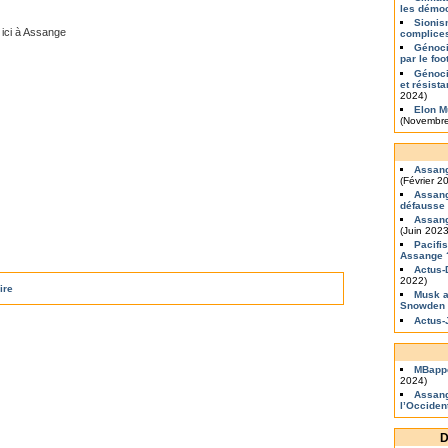
les démo
Sionis
 ici à Assange
complice
Génoci
par le foo
Génoci
et résist
2024)
Elon M
(Novembre
Assang
(Février 2
Assang
défausse
Assang
(Juin 2023
Pacifi
Assange 
Actus
2022)
ire
Musk a
Snowden
Actus-
MBapp
2024)
Assang
l’Occiden
D