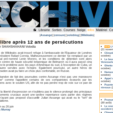
Librairie
Sorties
Courses
Neige
Infos
Matériel
Co
[
Assange
] [
censure
] [
voloblog
] [
Wikileaks
]
libre après 12 ans de persécutions
par SHAHSHAHANI Volodia
L
NEW
(21 novem
 de Wikileaks avait trouvé refuge à l’ambassade de l’Equateur de Londres
Climat
résident Rafael Correia. Malheureusement ce dernier fut remplacé par un
octobre)
mal pré-nommé Lenin Morero, et les conditions de détention sont alors
Le bea
 centre de haute sécurité britannique de Belmarsh où il aura passé cinq
Venezuel
st le problème avec les pays d’Amérique du sud, à l’exception de Cuba, un
Ghetto
autre serviles avec l’empire. Egalement poursuivi, un autre héros de
octobre)
nowden avait pu faire un choix plus confortable, en Russie.
Hamas 
octobre)
abandon de fait des poursuites contre Assange n’est pas une manœuvre
Appel 
oe" comme l’appellent certains de ses compatriotes écœurés par les
octobre)
iens avec le soutien US, afin de ne pas perdre trop de voix sur ce pan de
Puante
niveaux
(
a liberté d’expression on n’oubliera pas le silence prolongé des principaux
oments cruciaux avant une tardive repentance sans parler des régimes
yant pas proposé d’accueillir Julian Assange qui avait eu le "tort" de
Promot
ialisme.
(30 août)
Le sio
n au 26 juin
occident
(
g Murray
Climat