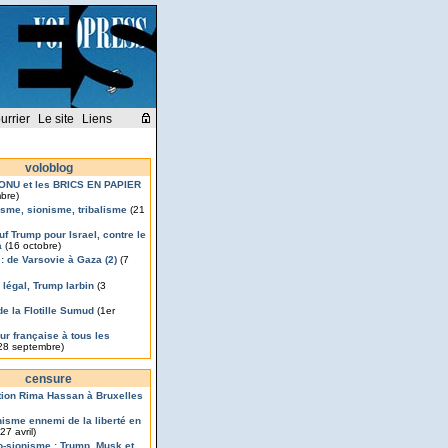
urrier
Le site
Liens
voloblog
’ONU et les BRICS EN PAPIER
bre)
isme, sionisme, tribalisme
(21
uf Trump pour Israel, contre le
a
(16 octobre)
 : de Varsovie à Gaza (2)
(7
légal, Trump larbin
(3
de la Flotille Sumud
(1er
ur française à tous les
28 septembre)
censure
ion Rima Hassan à Bruxelles
nisme ennemi de la liberté en
27 avril)
o-sionisme : Trump, Musk et