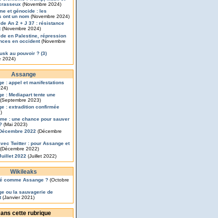
crasseux
(Novembre 2024)
me et génocide : les
s ont un nom
(Novembre 2024)
de An 2 + J 37 : résistance
t
(Novembre 2024)
de en Palestine, répression
ances en occident
(Novembre
usk au pouvoir ? (3)
 2024)
Assange
e : appel et manifestations
024)
e : Mediapart tente une
(Septembre 2023)
e : extradition confirmée
)
sme : une chance pour sauver
?
(Mai 2023)
-Décembre 2022
(Décembre
vec Twitter : pour Assange et
(Décembre 2022)
Juillet 2022
(Juillet 2022)
Wikileaks
é comme Assange ?
(Octobre
e ou la sauvagerie de
t
(Janvier 2021)
ans cette rubrique