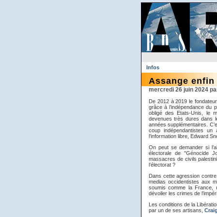
Infos
Assange enfin 
mercredi 26 juin 2024 
De 2012 à 2019 le fondateur
grâce à l’indépendance du p
obligé des Etats-Unis, le 
devenues très dures dans le
années supplémentaires. C’e
coup indépendantistes un 
l’information libre, Edward S
On peut se demander si l’
électorale de "Génocide J
massacres de civils palestin
l’électorat ?
Dans cette agression contre l
medias occidentistes aux m
soumis comme la France, n’a
dévoiler les crimes de l’impér
Les conditions de la Libératio
par un de ses artisans,
Crai