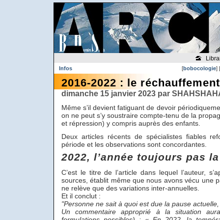
Libra
Infos
[
bobocologie
] 
2016-2022 : le réchauffemen
dimanche 15 janvier 2023 par SHAHSHAHA
Même s’il devient fatiguant de devoir périodiquem
on ne peut s’y soustraire compte-tenu de la propag
et répression) y compris auprès des enfants.
Deux articles récents de spécialistes fiables ref
période et les observations sont concordantes.
2022, l’année toujours pas l
C’est le titre de l’article dans lequel l’auteur,
sources, établit même que nous avons vécu une p
ne relève que des variations inter-annuelles.
Et il conclut :
"Personne ne sait à quoi est due la pause actuelle, 
Un commentaire approprié à la situation aura
formulations possibles) : « En 2022, la tempéra