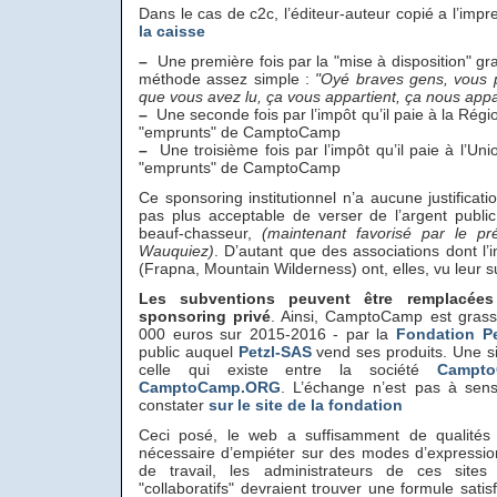
Dans le cas de c2c, l’éditeur-auteur copié a l’imp
la caisse
–
Une première fois par la "mise à disposition" gra
méthode assez simple :
"Oyé braves gens, vous p
que vous avez lu, ça vous appartient, ça nous appa
–
Une seconde fois par l’impôt qu’il paie à la Rég
"emprunts" de CamptoCamp
–
Une troisième fois par l’impôt qu’il paie à l’U
"emprunts" de CamptoCamp
Ce sponsoring institutionnel n’a aucune justification
pas plus acceptable de verser de l’argent publ
beauf-chasseur,
(maintenant favorisé par le pr
Wauquiez)
. D’autant que des associations dont l’i
(Frapna, Mountain Wilderness) ont, elles, vu leur s
Les subventions peuvent être remplacée
sponsoring privé
. Ainsi, CamptoCamp est gra
000 euros sur 2015-2016 - par la
Fondation Pe
public auquel
Petzl-SAS
vend ses produits. Une si
celle qui existe entre la société
Campto
CamptoCamp.ORG
. L’échange n’est pas à se
constater
sur le site de la fondation
Ceci posé, le web a suffisamment de qualités i
nécessaire d’empiéter sur des modes d’expressio
de travail, les administrateurs de ces sites
"collaboratifs" devraient trouver une formule satis