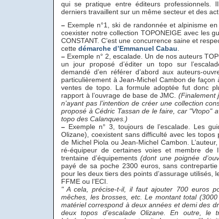
qui se pratique entre éditeurs professionnels. 
derniers travaillent sur un même secteur et des ac
–
Exemple n°1, ski de randonnée et alpinisme en 
coexister notre collection TOPONEIGE avec les g
CONSTANT. C’est une concurrence saine et resp
cette
démarche d’Emmanuel Cabau
.
–
Exemple n° 2, escalade. Un de nos auteurs TOP
un jour proposé d’éditer un topo sur l’escalad
demandé d’en référer d’abord aux auteurs-ouvre
particulièrement à Jean-Michel Cambon de façon 
ventes de topo. La formule adoptée fut donc plu
rapport à l’ouvrage de base de JMC.
(Finalement j
n’ayant pas l’intention de créer une collection con
proposé à Cédric Tassan de le faire, car "Vtopo"
topo des Calanques.)
–
Exemple n° 3, toujours de l’escalade. Les guid
Olizane), coexistent sans difficulté avec les topo
de Michel Piola ou Jean-Michel Cambon. L’auteur,
ré-équipeur de certaines voies et membre de l’
trentaine d’équipements
(dont une poignée d’ouv
payé de sa poche 2300 euros, sans contrepartie 
pour les deux tiers des points d’assurage utilisés, l
FFME ou l’ECI.
" A cela, précise-t-il, il faut ajouter 700 euros p
mêches, les brosses, etc. Le montant total (300
matériel correspond à deux années et demi des dro
deux topos d’escalade Olizane. En outre, le tr