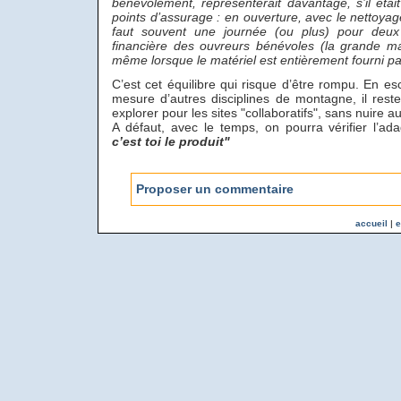
bénévolement, représenterait davantage, s’il éta
points d’assurage : en ouverture, avec le nettoyag
faut souvent une journée (ou plus) pour deux 
financière des ouvreurs bénévoles (la grande ma
même lorsque le matériel est entièrement fourni par
C’est cet équilibre qui risque d’être rompu. En e
mesure d’autres disciplines de montagne, il rest
explorer pour les sites "collaboratifs", sans nuire a
A défaut, avec le temps, on pourra vérifier l’ad
c’est toi le produit"
Proposer un commentaire
accueil
|
e