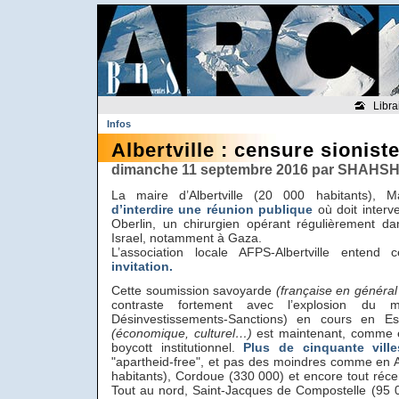
Libra
Infos
Albertville : censure sionist
dimanche 11 septembre 2016 par SHAHS
La maire d’Albertville (20 000 habitants), 
d’interdire une réunion publique
où doit interv
Oberlin, un chirurgien opérant régulièrement d
Israel, notamment à Gaza.
L’association locale AFPS-Albertville entend
invitation.
Cette soumission savoyarde
(française en général
contraste fortement avec l’explosion du 
Désinvestissements-Sanctions) en cours en Es
(économique, culturel…)
est maintenant, comme e
boycott institutionnel.
Plus de cinquante ville
"apartheid-free", et pas des moindres comme en A
habitants), Cordoue (330 000) et encore tout réce
Tout au nord, Saint-Jacques de Compostelle (95 0