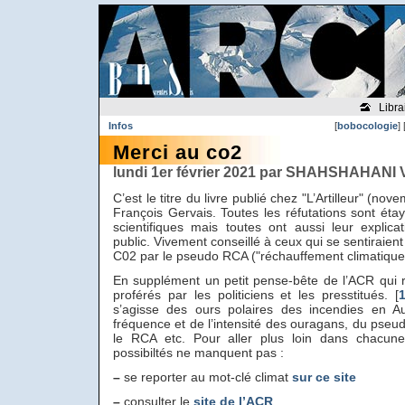
Libra
Infos
[
bobocologie
] 
Merci au co2
lundi 1er février 2021 par SHAHSHAHANI 
C’est le titre du livre publié chez "L’Artilleur" (no
François Gervais. Toutes les réfutations sont ét
scientifiques mais toutes ont aussi leur explic
public. Vivement conseillé à ceux qui se sentiraien
C02 par le pseudo RCA ("réchauffement climatique
En supplément un petit pense-bête de l’ACR qui
proférés par les politiciens et les presstitués.
[
s’agisse des ours polaires des incendies en Aus
fréquence et de l’intensité des ouragans, du pseu
le RCA etc. Pour aller plus loin dans chacune 
possibiltés ne manquent pas :
–
se reporter au mot-clé climat
sur ce site
–
consulter le
site de l’ACR