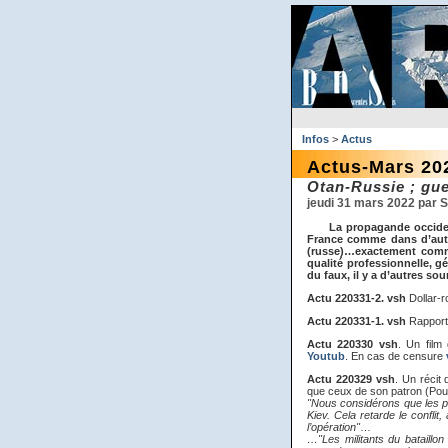
Infos
>
Actus
Actus-Mars 20
Otan-Russie ; gue
jeudi 31 mars 2022 par
La propagande occiden
France comme dans d’autre
(russe)…exactement comm
qualité professionnelle, gé
du faux, il y a d’autres s
Actu 220331-2. vsh
Dollar-r
Actu 220331-1. vsh
Rapport 
Actu 220330 vsh
. Un film 
Youtub
. En cas de censure
Actu 220329 vsh
. Un récit
que ceux de son patron (Pout
"Nous considérons que les p
Kiev. Cela retarde le conflit
l’opération"
…
…"Les militants du bataillo