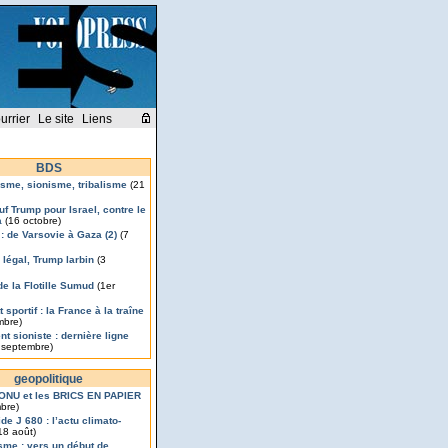
urrier
Le site
Liens
BDS
isme, sionisme, tribalisme
(21
uf Trump pour Israel, contre le
a
(16 octobre)
 : de Varsovie à Gaza (2)
(7
légal, Trump larbin
(3
de la Flotille Sumud
(1er
 sportif : la France à la traîne
mbre)
t sioniste : dernière ligne
 septembre)
geopolitique
’ONU et les BRICS EN PAPIER
bre)
de J 680 : l’actu climato-
18 août)
isme : vers un début de