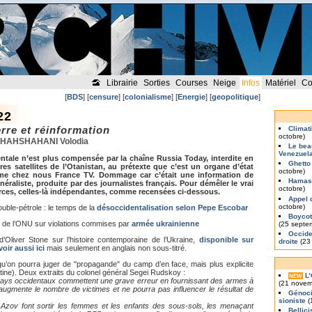
Librairie
Sorties
Courses
Neige
Infos
Matériel
Co
[
BDS
] [
censure
] [
colonialisme
] [
Energie
] [
geopolitique
]
22
rre et réinformation
Climat
octobre)
 SHAHSHAHANI Volodia
Le bea
Venezuel
tale n’est plus compensée par la chaîne Russia Today, interdite en
Ghetto
s satellites de l’Otanistan, au prétexte que c’est un organe d’état
octobre)
e chez nous France TV. Dommage car c’était une information de
Hamas 
néraliste, produite par des journalistes français. Pour démêler le vrai
octobre)
ources, celles-là indépendantes, comme recensées ci-dessous.
Appel 
octobre)
ouble-pétrole : le temps de la
désoccidentalisation selon Pepe Escobar
Boycott
de l’ONU sur violations commises par
armée ukrainienne
(25 septe
Occiden
d’Oliver Stone sur l’histoire contemporaine de l’Ukraine,
disponible sur
droite
(23
voir aussi ici
mais seulement en anglais non sous-titré.
 qu’on pourra juger de "propagande" du camp d’en face, mais plus explicite
ine). Deux extraits du colonel général Segei Rudskoy :
L
NEW
ays occidentaux commettent une grave erreur en fournissant des armes à
(21 novem
, augmente le nombre de victimes et ne pourra pas influencer le résultat de
Génoci
sioniste
(
n Azov font sortir les femmes et les enfants des sous-sols, les menaçant
Bellic