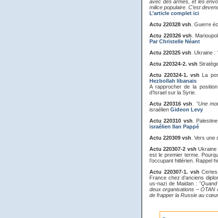
avec des armes, et les envoi
milice populaire. C’est deven
L’article complet ici
Actu 220328 vsh
. Guerre é
Actu 220326 vsh
. Marioupo
Par Christelle Néant
Actu 220325 vsh
. Ukraine :
Actu 220324-2. vsh
Stratège
Actu 220324-1. vsh
La posi
Hezbollah libanais
A rapprocher de la positio
d’Israel sur la Syrie.
Actu 220316 vsh
.
"Une moti
israélien
Gideon Levy
Actu 220310 vsh
. Palestin
israélien Ilan Pappé
Actu 220309 vsh
. Vers une 
Actu 220307-2 vsh
Ukraine 
est le premier terme. Pourqu
l’occupant hitlérien. Rappel h
Actu 220307-1. vsh
Certes 
France chez d’anciens diplom
us-nazi de Maidan :
"Quand 
deux organisations – OTAN et
de frapper la Russie au cœur