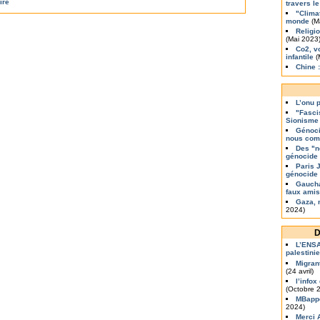
ire
travers l
"Clima
monde
(M
Religi
(Mai 2023
Co2, v
infantile
(
Chine 
L’onu 
"Fasci
Sionisme
Génoci
nous com
Des "n
génocide
Paris 
génocide
Gaucha
faux amis
Gaza, 
2024)
D
L’ENSA
palestini
Migran
(24 avril)
l’info
(Octobre 
MBapp
2024)
Merci 