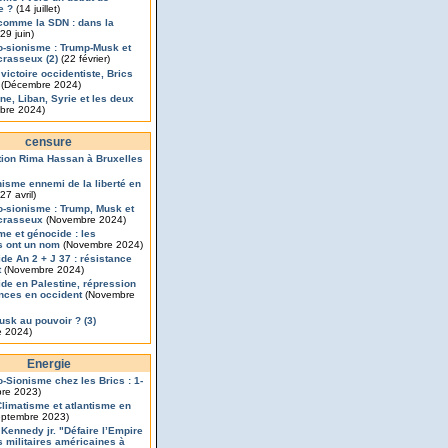
e ?
(14 juillet)
comme la SDN : dans la
29 juin)
o-sionisme : Trump-Musk et
rasseux (2)
(22 février)
 victoire occidentiste, Brics
(Décembre 2024)
ine, Liban, Syrie et les deux
bre 2024)
censure
ion Rima Hassan à Bruxelles
nisme ennemi de la liberté en
27 avril)
o-sionisme : Trump, Musk et
crasseux
(Novembre 2024)
me et génocide : les
s ont un nom
(Novembre 2024)
de An 2 + J 37 : résistance
t
(Novembre 2024)
de en Palestine, répression
ances en occident
(Novembre
usk au pouvoir ? (3)
 2024)
Energie
o-Sionisme chez les Brics : 1-
re 2023)
Climatisme et atlantisme en
ptembre 2023)
 Kennedy jr. "Défaire l’Empire
 militaires américaines à