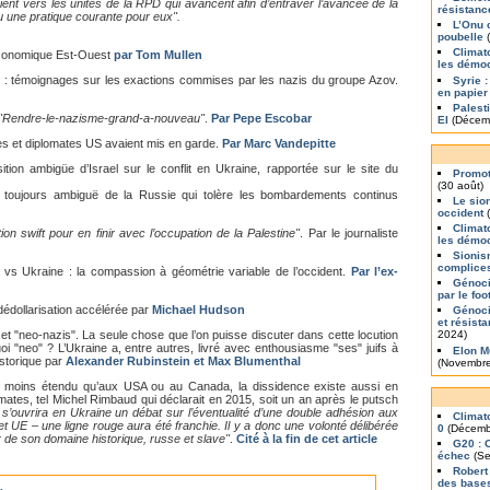
ent vers les unités de la RPD qui avancent afin d’entraver l’avancée de la
résistanc
u une pratique courante pour eux".
L’Onu 
poubelle
(
Climat
conomique Est-Ouest
par Tom Mullen
les démoc
l : témoignages sur les exactions commises par les nazis du groupe Azov.
Syrie :
en papier
Palest
"Rendre-le-nazisme-grand-a-nouveau"
.
Par Pepe Escobar
EI
(Décem
s et diplomates US avaient mis en garde.
Par Marc Vandepitte
tion ambigüe d’Israel sur le conflit en Ukraine, rapportée sur le site du
Promot
(30 août)
n toujours ambiguë de la Russie qui tolère les bombardements continus
Le sio
occident
(
Climat
on swift pour en finir avec l’occupation de la Palestine"
. Par le journaliste
les démo
Sionis
complice
e vs Ukraine : la compassion à géométrie variable de l’occident.
Par l’ex-
Génoci
par le foo
dédollarisation accélérée par
Michael Hudson
Génoci
et résist
et "neo-nazis". La seule chose que l’on puisse discuter dans cette locution
2024)
oi "neo" ? L’Ukraine a, entre autres, livré avec enthousiasme "ses" juifs à
Elon M
istorique par
Alexander Rubinstein et Max Blumenthal
(Novembre
moins étendu qu’aux USA ou au Canada, la dissidence existe aussi en
ates, tel Michel Rimbaud qui déclarait en 2015, soit un an après le putsch
s’ouvrira en Ukraine un débat sur l’éventualité d’une double adhésion aux
Climat
 UE – une ligne rouge aura été franchie. Il y a donc une volonté délibérée
0
(Décemb
 de son domaine historique, russe et slave"
.
Cité à la fin de cet article
G20 : 
échec
(Se
Robert
des bases