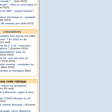
e monde."…
(Juin 2023)
tisme" : infox en recul dans le
ai 2023)
on du GIEC : jusqu’à quand ?
)
oiture électrique et…mortalité
Mai 2023)
: UE connais pas
(Avril 2023)
colonialisme
poubelle bien garnie
(10 juillet)
sme" ? En 2025 se dit
(12 avril)
de An 2 -J 12 : resterons-
plices ?
(Octobre 2024)
égociations" pour un
(Août 2024)
JO 24 : une ode pour un
 ?
(Avril 2024)
ille sioniste : combattre les
(Mars 2024)
medias et montagne
(Mars
ans cette rubrique
 refuse les grimpeurs
ens
(24 avril)
ts à Briançon : appel à dons
x du 7/10/23 démolie en 15’
2024)
é comme Assange ?
(Octobre
Assange, merci Aljazeera,