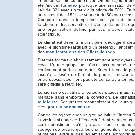
1m50 du sol, été comme hiver. On peut ajouter une
été l’indice
Humidex
provoque une sensation de 4
l’air de 32° avec un taux d’humidité de 50%. En h
un ressenti de -15° si le vent est de 50km/h avec u
Comparer dans le temps les deux types de temp
torchons et les serviettes et c’est justement ce 
une organisation définie par ses propres stat
scientifique.
Le climat est devenu la principale idéologie d’abru
avec le sionisme (arguant d’un prétendu "antisémi
des
manifestations des Gilets Jaunes.
D’autres formes d’abrutissement sont employées 
covid 19, une grippe peu létale, accompagnée de
confinement parfois meurtrier. Si en France la po
jusqu’à la levée de l’ "état de guerre" proclamé 
entre spécialistes n’ont pas été censurés à temps.
sera difficile à réutiliser.
Le sionisme est utilisé à toutes les sauces mais n’
menace sans emporter la conviction. Le climatis
religieuse.
Ses prêtres reconnaissent d’ailleurs qu’
c’est
pour la bonne cause.
Contre les agnostiques un groupe intitulé "Institut
la vielle antienne de l’ "écocide" dont seraient co
ceux qui estiment qu’il n’y a pas - pour le momen
soupçon de preuve que les changements climatique
humaines, entre autres les émissions anthropique