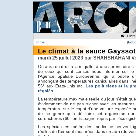
Libra
Infos
[
bobo
Le climat à la sauce Gayssot
mardi 25 juillet 2023 par SHAHSHAHANI V
On aura eu droit à la mi-juillet à une surenchère cl
de ceux qui sont censés nous informer sur le s
l’Agence Spatiale Européenne, qui a publié u
annonçant des températures caniculaires dans l’hé
56° aux Etats-Unis etc.
Les politiciens et la p
régalés.
La température maximale réelle du jour n’était que 
évidemment de ne pas tricher avec les mesures,
température sur le capot d’une voiture exposée au
de ce genre qu’a dû faire cet organisme euro
surenchères (60° en Espagne repris par l’écologis
Les spécialistes météo des media ne peuvent ig
réelles de l’air sont mesurées dans un abri (du vent