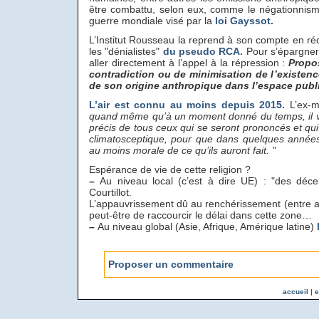
être combattu, selon eux, comme le négationnis
guerre mondiale visé par la
loi Gayssot.
L’Institut Rousseau la reprend à son compte en ré
les "dénialistes"
du pseudo RCA.
Pour s’épargner 
aller directement à l’appel à la répression :
Propos
contradiction ou de minimisation de l’existenc
de son origine anthropique dans l’espace publi
L’air est connu au moins depuis 2015.
L’ex-m
quand même qu’à un moment donné du temps, il va f
précis de tous ceux qui se seront prononcés et qu
climatosceptique, pour que dans quelques années i
au moins morale de ce qu’ils auront fait. "
Espérance de vie de cette religion ?
–
Au niveau local (c’est à dire UE) : "des décen
Courtillot.
L’appauvrissement dû au renchérissement (entre au
peut-être de raccourcir le délai dans cette zone…
–
Au niveau global (Asie, Afrique, Amérique latine)
Proposer un commentaire
accueil
|
e