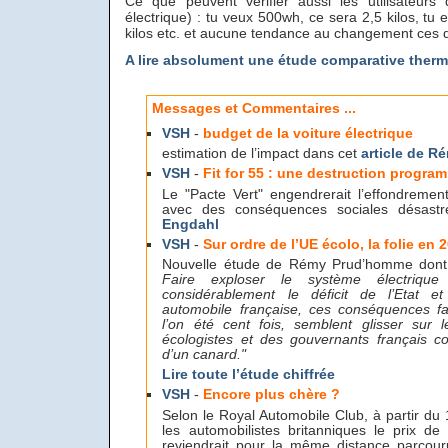
Ce que peuvent vérifier aussi les utilisateurs
électrique) : tu veux 500wh, ce sera 2,5 kilos, tu
kilos etc. et aucune tendance au changement ces 
A lire absolument une étude comparative therm
Messages et Commentaires ...
VSH
-
budget de la voiture électrique
estimation de l’impact dans cet
article de 
VSH
-
Fit for 55 : une destruction progra
Le "Pacte Vert" engendrerait l’effondrement
avec des conséquences sociales désast
Engdahl
VSH
-
Sur ordre de l’UE écolo, la folie en 
Nouvelle étude de Rémy Prud’homme dont v
Faire exploser le système électrique 
considérablement le déficit de l’Etat et
automobile française, ces conséquences fac
l’on été cent fois, semblent glisser sur 
écologistes et des gouvernants français c
d’un canard."
Lire toute l’étude chiffrée
VSH
-
Encore plus chère ?
Selon le Royal Automobile Club, à partir du
les automobilistes britanniques le prix de 
reviendrait pour la même distance parco