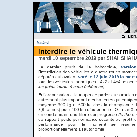
Libra
Matériel
Interdire le véhicule thermi
mardi 10 septembre 2019 par SHAHSHAHA
Le dernier prurit de la bobocolgie,
versio
l’interdiction des véhicules à quatre roues motrice
députés qui avaient
voté le 12 juin 2019 la mort
tous les véhicules thermiques : 4x2 et 4x4, essenc
les poids lourds à cette échéance)
.
Et l’organisation a le toupet de parler du surpoids
autrement plus important des batteries qui équipent
moyenne 300 kg et 600 kg chez la championne de
2,6 tonnes) pour 400 km d’autonomie ! On n’arrête
en condamnant une filière qui progresse
(le therm
de rapport poids-performance-sécurité au profit de 
performance pour le moment se résume
proportionnellement à l’autonomie.