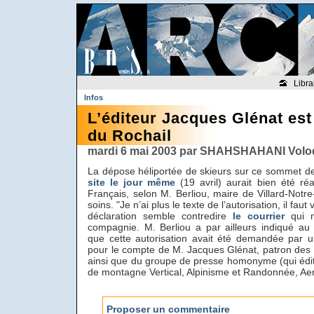
Libra
Infos
L’éditeur Jacques Glénat est
du Rochail
mardi 6 mai 2003 par SHAHSHAHANI Volo
La dépose héliportée de skieurs sur ce sommet de
site le jour même
(19 avril) aurait bien été ré
Français, selon M. Berliou, maire de Villard-Notr
soins. "Je n’ai plus le texte de l’autorisation, il fa
déclaration semble contredire
le courrier
qui n
compagnie. M. Berliou a par ailleurs indiqué au 
que cette autorisation avait été demandée par 
pour le compte de M. Jacques Glénat, patron des 
ainsi que du groupe de presse homonyme (qui éd
de montagne Vertical, Alpinisme et Randonnée, Aeria
Proposer un commentaire