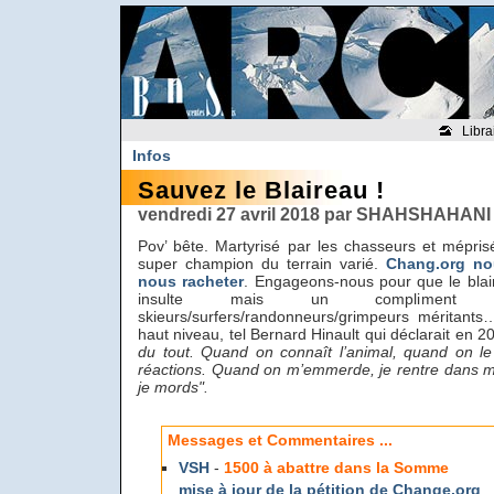
Libra
Infos
Sauvez le Blaireau !
vendredi 27 avril 2018 par SHAHSHAHANI
Pov’ bête. Martyrisé par les chasseurs et méprisé
super champion du terrain varié.
Chang.org no
nous racheter
. Engageons-nous pour que le blai
insulte mais un compliment
skieurs/surfers/randonneurs/grimpeurs méritant
haut niveau, tel Bernard Hinault qui déclarait en 2
du tout. Quand on connaît l’animal, quand on l
réactions. Quand on m’emmerde, je rentre dans m
je mords".
Messages et Commentaires ...
VSH
-
1500 à abattre dans la Somme
mise à jour de la pétition de Change.org