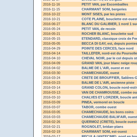
2016-11-16
PETIT VAN
, par Escombailles
2016-11-15
CHARMANT SOM
, bergeries
2016-10-22
MONT SISES
, par les pistes
2016-10-21
COTE PLAINE
, bouclette est-oues
2016-06-27
BLANC DU GALIBIER
, 1 nord 1 su
2016-05-24
PETIT VAN
, de recoin
2016-05-21
ROCHER BLANC
, bouclette sud
2016-05-15
ETENDARD
, classique croix de Fe
2016-05-05
BECCA DI GAY
, est, depuis ponte
2016-04-29
POINTE DES CERCES
, face nord
2016-04-14
TAILLEFER
, nord-est du Poursolle
2016-04-10
CHEVAL NOIR
, par le col depuis s
2016-04-09
GRAND VAN
, jour blanc neige rou
2016-04-02
BALME DE L'AIR
, ouest et est
2016-03-30
CHAMECHAUDE
, ouest
2016-03-24
CRETE DE BROUFFIER
, Salières-
2016-03-23
BALME DE L'AIR
, ancienne piste
2016-03-14
GRAND COLON
, boucle nord-est
2016-03-13
VAN DE CHAMROUSSE
, combe ou
2016-03-10
CHALVES ET LORZIER
, boucle ant
2016-03-09
PINEA
, vermorel en boucle
2016-03-07
TABOR
, combe ouest
2016-03-05
CHAMECHAUDE
, les bons coins
2016-03-03
CHAMECHAUDE-BALM'AIR
, ouest
2016-02-26
QUERMOZ (CRETE)
, boucle ouest
2016-02-21
ROGNOLET
, bridan-plans
2016-02-19
CHARMANT SOM
, est-ouest
2016-02-17
RECULA (ANTECIME)
, nord en bo