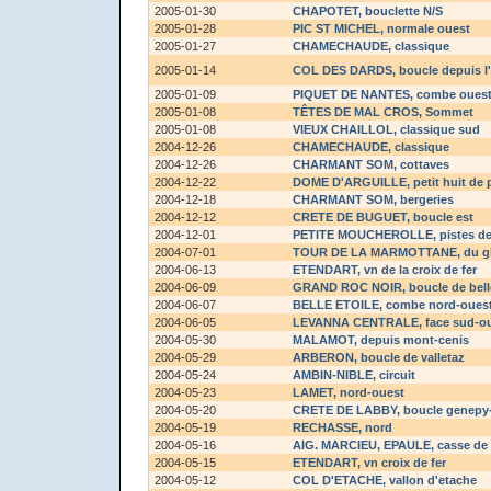
2005-01-30
CHAPOTET
, bouclette N/S
2005-01-28
PIC ST MICHEL
, normale ouest
2005-01-27
CHAMECHAUDE
, classique
2005-01-14
COL DES DARDS
, boucle depuis l
2005-01-09
PIQUET DE NANTES
, combe oues
2005-01-08
TÊTES DE MAL CROS
, Sommet
2005-01-08
VIEUX CHAILLOL
, classique sud
2004-12-26
CHAMECHAUDE
, classique
2004-12-26
CHARMANT SOM
, cottaves
2004-12-22
DOME D'ARGUILLE
, petit huit de
2004-12-18
CHARMANT SOM
, bergeries
2004-12-12
CRETE DE BUGUET
, boucle est
2004-12-01
PETITE MOUCHEROLLE
, pistes d
2004-07-01
TOUR DE LA MARMOTTANE
, du 
2004-06-13
ETENDART
, vn de la croix de fer
2004-06-09
GRAND ROC NOIR
, boucle de be
2004-06-07
BELLE ETOILE
, combe nord-oues
2004-06-05
LEVANNA CENTRALE
, face sud-o
2004-05-30
MALAMOT
, depuis mont-cenis
2004-05-29
ARBERON
, boucle de valletaz
2004-05-24
AMBIN-NIBLE
, circuit
2004-05-23
LAMET
, nord-ouest
2004-05-20
CRETE DE LABBY
, boucle genepy
2004-05-19
RECHASSE
, nord
2004-05-16
AIG. MARCIEU, EPAULE
, casse de 
2004-05-15
ETENDART
, vn croix de fer
2004-05-12
COL D'ETACHE
, vallon d'etache