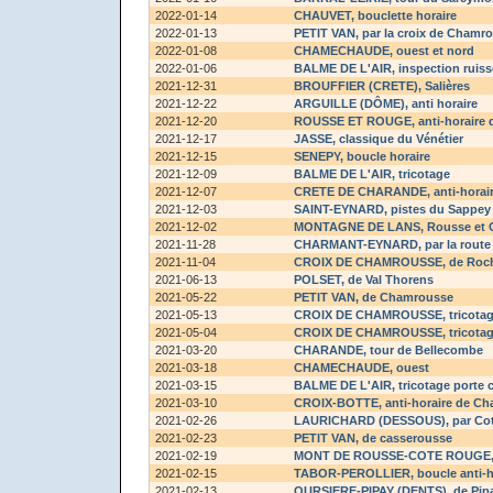
2022-01-14
CHAUVET
, bouclette horaire
2022-01-13
PETIT VAN
, par la croix de Chamr
2022-01-08
CHAMECHAUDE
, ouest et nord
2022-01-06
BALME DE L'AIR
, inspection ruis
2021-12-31
BROUFFIER (CRETE)
, Salières
2021-12-22
ARGUILLE (DÔME)
, anti horaire
2021-12-20
ROUSSE ET ROUGE
, anti-horaire 
2021-12-17
JASSE
, classique du Vénétier
2021-12-15
SENEPY
, boucle horaire
2021-12-09
BALME DE L'AIR
, tricotage
2021-12-07
CRETE DE CHARANDE
, anti-horai
2021-12-03
SAINT-EYNARD
, pistes du Sappey
2021-12-02
MONTAGNE DE LANS
, Rousse et 
2021-11-28
CHARMANT-EYNARD
, par la rout
2021-11-04
CROIX DE CHAMROUSSE
, de Roc
2021-06-13
POLSET
, de Val Thorens
2021-05-22
PETIT VAN
, de Chamrousse
2021-05-13
CROIX DE CHAMROUSSE
, tricota
2021-05-04
CROIX DE CHAMROUSSE
, tricota
2021-03-20
CHARANDE
, tour de Bellecombe
2021-03-18
CHAMECHAUDE
, ouest
2021-03-15
BALME DE L'AIR
, tricotage porte 
2021-03-10
CROIX-BOTTE
, anti-horaire de C
2021-02-26
LAURICHARD (DESSOUS)
, par Co
2021-02-23
PETIT VAN
, de casserousse
2021-02-19
MONT DE ROUSSE-COTE ROUGE
2021-02-15
TABOR-PEROLLIER
, boucle anti-
2021-02-13
OURSIERE-PIPAY (DENTS)
, de Pip