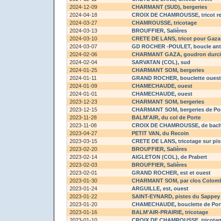
2024-12-09
CHARMANT (SUD)
, bergeries
2024-04-18
CROIX DE CHAMROUSSE
, tricot 
2024-03-27
CHAMROUSSE
, tricotage
2024-03-13
BROUFFIER
, Salières
2024-03-10
CRETE DE LANS
, tricot pour Gaza
2024-03-07
GD ROCHER -POULET
, boucle ant
2024-02-06
CHARMANT GAZA
, goudron durci
2024-02-04
SARVATAN (COL)
, sud
2024-01-25
CHARMANT SOM
, bergeries
2024-01-11
GRAND ROCHER
, bouclette ouest
2024-01-09
CHAMECHAUDE
, ouest
2024-01-01
CHAMECHAUDE
, ouest
2023-12-23
CHARMANT SOM
, bergeries
2023-12-15
CHARMANT SOM
, bergeries de Po
2023-11-28
BALM'AIR
, du col de Porte
2023-11-08
CROIX DE CHAMROUSSE
, de bac
2023-04-27
PETIT VAN
, du Recoin
2023-03-15
CRETE DE LANS
, tricotage sur pi
2023-02-20
BROUFFIER
, Salières
2023-02-14
AIGLETON (COL)
, de Prabert
2023-02-03
BROUFFIER
, Salières
2023-02-01
GRAND ROCHER
, est et ouest
2023-01-30
CHARMANT SOM
, par clos Colom
2023-01-24
ARGUILLE
, est, ouest
2023-01-22
SAINT-EYNARD
, pistes du Sappey
2023-01-20
CHAMECHAUDE
, bouclette de Por
2023-01-16
BALM'AIR-PRAIRIE
, tricotage
2023-01-10
CROIX DE CHAMROUSSE
, tricota