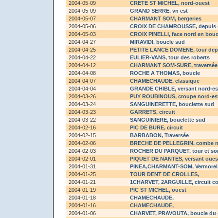
2004-05-09
CRETE ST MICHEL
, nord-ouest
2004-05-09
GRAND SERRE
, vn est
2004-05-07
CHARMANT SOM
, bergeries
2004-05-06
CROIX DE CHAMROUSSE
, depuis
2004-05-03
CROIX PINELLI
, face nord en bouc
2004-04-27
MIRAVIDI
, boucle sud
2004-04-25
PETITE LANCE DOMENE
, tour dep
2004-04-22
EULIER-VANS
, tour des roberts
2004-04-12
CHARMANT SOM-SURE
, traversé
2004-04-08
ROCHE A THOMAS
, boucle
2004-04-07
CHAMECHAUDE
, classique
2004-04-04
GRANDE CHIBLE
, versant nord-es
2004-03-26
PUY ROUBINOUS
, croupe nord-es
2004-03-24
SANGUINERETTE
, bouclette sud
2004-03-23
GARRETS
, circuit
2004-03-22
SANGUINIERE
, bouclette sud
2004-02-16
PIC DE BURE
, circuit
2004-02-15
BARBABON
, Traversée
2004-02-06
BRECHE DE PELLEGRIN
, combe 
2004-02-03
ROCHER DU PARQUET
, tour et 
2004-02-01
PIQUET DE NANTES
, versant oues
2004-01-31
PINEA,CHARMANT-SOM
, Vermorel
2004-01-25
TOUR DENT DE CROLLES
,
2004-01-21
1CHARVET, 2ARGUILLE
, circuit 
2004-01-19
PIC ST MICHEL
, ouest
2004-01-18
CHAMECHAUDE
,
2004-01-16
CHAMECHAUDE
,
2004-01-06
CHARVET, PRAVOUTA
, boucle du