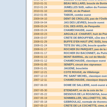
2010-01-31
BEAU MOLLARD
, boucle de Botti
2010-01-24
JUMELLES SUD
, vallon du Fonteni
2010-01-10
JASSE
, vn de Prabert
2010-01-05
TABOR
, combe ouest
2009-04-10
DENT DE CROLLES
, pas de l'Oeill
2008-04-04
JAS DES LIEVRES
, boucle ouest
2008-03-24
COL DES AYES
, de Perquelin
2008-03-24
CHAMECHAUDE
, ouest
2008-03-23
ARGUILLE -CHARVET
, huit de Pr
2008-03-07
CRETE DE BROUFFIER
, côte des 
2008-01-29
BUFFE D'EN HAUT (PIC SUD)
, bo
2008-01-24
TETE DU VALLON
, boucle quarlie-
2008-01-17
ROCHER DU PARQUET
, pas de la 
2008-01-17
ROCHER DU BACONNET
, du Puit
2008-01-13
MONT BARRAL
, du col de Menée
2008-01-12
CHAMECHAUDE
, classique ouest
2008-01-05
SENEPY
, circuit des signaraux
2008-01-01
JAGENE
, bouclette
2007-12-21
COTE ROUGE
, de Villelonge
2007-12-13
PIC SAINT MICHEL
, classique oue
2007-12-11
CHAMECHAUDE
, classique depuis
2007-06-03
DOME DE SALLIERE
, nord-ouest 
2007-05-30
ETENDART
, vn de la coix de fer
2007-05-22
DESSOUS DE LA ROGNOSA
, bou
2007-05-19
SOMMEILLER, VALLONETTO, VA
2007-05-18
GEBROULAZ
, normale de thorens
2007-05-13
CRETE DE LA COCHETTE
, cime, 