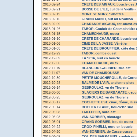
2013-02-24
CRETE DES AIGAUX
, boucle des 
2013-02-21
BOSSE DE L'ILE
, cul de la Vieill
2013-02-19
MONT ST MURY
, Sabottes
2013-02-16
GRAND MANTI
, but au Rivaillon
2013-02-09
CHARANDE AIGAUX
, est-ouest-es
2013-01-26
TABOR
, Couloir de Chamoissière 
2013-01-15
CHAMECHAUDE
, ouest
2013-01-10
CRETE DE CHARANDE
, boucle es
2013-01-06
CIME DE LA JASSE
, Vénétier
2013-01-05
CRETE DE BROUFFIER
, côte des 
2012-12-29
TABOR
, combe ouest
2012-12-09
LA SCIA
, sud en boucle
2012-12-06
CHAMECHAUDE
, du tk
2012-11-15
BLANC DU GALIBIER
, sud-est
2012-11-07
VAN DE CHAMROUSSE
2012-10-30
PETITE MOUCHEROLLE
, de Corr
2012-10-28
BALME DE L'AIR
, ancienne piste
2012-06-14
GEBROULAZ
, vn de Thorens
2012-05-30
GLACIERS DE BARBARATE
, depu
2012-05-25
GEBROULAZ
, vn de Thorens
2012-05-17
COCHETTE EST
, cime, dôme, lais
2012-05-14
ROCHER BLANC
, bouclette sud
2012-05-08
TAILLEFER
, nord-est
2012-05-03
VAN-SORBIER
, tricotage
2012-05-01
GRAND SORBIER
, boucle ouest
2012-04-22
CROIX PINELLI
, nord en boucle
2012-04-20
VAN-SORBIER
, de Casserousse
2012-04-09
COL DES SARRASINS
, couloir no