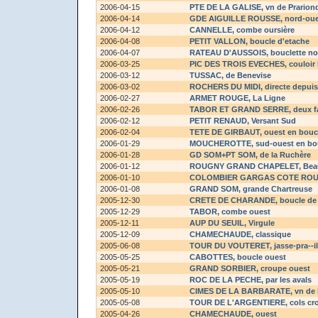
2006-04-15
PTE DE LA GALISE
, vn de Prarion
2006-04-14
GDE AIGUILLE ROUSSE
, nord-oue
2006-04-12
CANNELLE
, combe oursière
2006-04-08
PETIT VALLON
, boucle d'etache
2006-04-07
RATEAU D'AUSSOIS
, bouclette no
2006-03-25
PIC DES TROIS EVECHES
, couloi
2006-03-12
TUSSAC
, de Benevise
2006-03-02
ROCHERS DU MIDI
, directe depui
2006-02-27
ARMET ROUGE
, La Ligne
2006-02-26
TABOR ET GRAND SERRE
, deux 
2006-02-12
PETIT RENAUD
, Versant Sud
2006-02-04
TETE DE GIRBAUT
, ouest en bouc
2006-01-29
MOUCHEROTTE
, sud-ouest en bo
2006-01-28
GD SOM+PT SOM
, de la Ruchère
2006-01-12
ROUGNY GRAND CHAPELET
, Be
2006-01-10
COLOMBIER GARGAS COTE RO
2006-01-08
GRAND SOM
, grande Chartreuse
2005-12-30
CRETE DE CHARANDE
, boucle d
2005-12-29
TABOR
, combe ouest
2005-12-11
AUP DU SEUIL
, Virgule
2005-12-09
CHAMECHAUDE
, classique
2005-06-08
TOUR DU VOUTERET
, jasse-pra--i
2005-05-25
CABOTTES
, boucle ouest
2005-05-21
GRAND SORBIER
, croupe ouest
2005-05-19
ROC DE LA PECHE
, par les avals
2005-05-10
CIMES DE LA BARBARATE
, vn de 
2005-05-08
TOUR DE L'ARGENTIERE
, cols c
2005-04-26
CHAMECHAUDE
, ouest