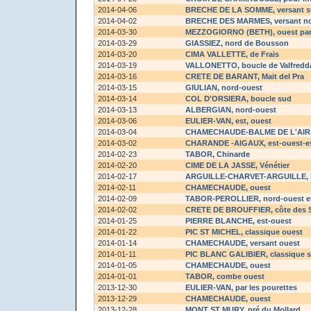
2014-04-06
BRECHE DE LA SOMME
, versant 
2014-04-02
BRECHE DES MARMES
, versant n
2014-03-30
MEZZOGIORNO (BETH)
, ouest pa
2014-03-29
GIASSIEZ
, nord de Bousson
2014-03-20
CIMA VALLETTE
, de Frais
2014-03-19
VALLONETTO
, boucle de Valfredd
2014-03-16
CRETE DE BARANT
, Mait del Pra
2014-03-15
GIULIAN
, nord-ouest
2014-03-14
COL D'ORSIERA
, boucle sud
2014-03-13
ALBERGIAN
, nord-ouest
2014-03-06
EULIER-VAN
, est, ouest
2014-03-04
CHAMECHAUDE-BALME DE L'AIR
2014-03-02
CHARANDE -AIGAUX
, est-ouest-e
2014-02-23
TABOR
, Chinarde
2014-02-20
CIME DE LA JASSE
, Vénétier
2014-02-17
ARGUILLE-CHARVET-ARGUILLE
,
2014-02-11
CHAMECHAUDE
, ouest
2014-02-09
TABOR-PEROLLIER
, nord-ouest e
2014-02-02
CRETE DE BROUFFIER
, côte des 
2014-01-25
PIERRE BLANCHE
, est-ouest
2014-01-22
PIC ST MICHEL
, classique ouest
2014-01-14
CHAMECHAUDE
, versant ouest
2014-01-11
PIC BLANC GALIBIER
, classique 
2014-01-05
CHAMECHAUDE
, ouest
2014-01-01
TABOR
, combe ouest
2013-12-30
EULIER-VAN
, par les pourettes
2013-12-29
CHAMECHAUDE
, ouest
2013-12-28
MONT ST MURY
, pré du Mollard