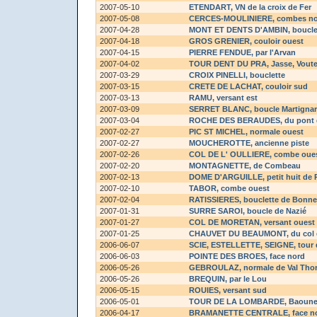
2007-05-10
ETENDART
, VN de la croix de Fer
2007-05-08
CERCES-MOULINIERE
, combes n
2007-04-28
MONT ET DENTS D'AMBIN
, boucl
2007-04-18
GROS GRENIER
, couloir ouest
2007-04-15
PIERRE FENDUE
, par l'Arvan
2007-04-02
TOUR DENT DU PRA
, Jasse, Vout
2007-03-29
CROIX PINELLI
, bouclette
2007-03-15
CRETE DE LACHAT
, couloir sud
2007-03-13
RAMU
, versant est
2007-03-09
SERRET BLANC
, boucle Martigna
2007-03-04
ROCHE DES BERAUDES
, du pont 
2007-02-27
PIC ST MICHEL
, normale ouest
2007-02-27
MOUCHEROTTE
, ancienne piste
2007-02-26
COL DE L' OULLIERE
, combe oue
2007-02-20
MONTAGNETTE
, de Combeau
2007-02-13
DOME D'ARGUILLE
, petit huit de
2007-02-10
TABOR
, combe ouest
2007-02-04
RATISSIERES
, bouclette de Bonne
2007-01-31
SURRE SAROI
, boucle de Nazié
2007-01-27
COL DE MORETAN
, versant ouest
2007-01-25
CHAUVET DU BEAUMONT
, du col
2006-06-07
SCIE, ESTELLETTE, SEIGNE
, tour
2006-06-03
POINTE DES BROES
, face nord
2006-05-26
GEBROULAZ
, normale de Val Tho
2006-05-26
BREQUIN
, par le Lou
2006-05-15
ROUIES
, versant sud
2006-05-01
TOUR DE LA LOMBARDE
, Baoun
2006-04-17
BRAMANETTE CENTRALE
, face n