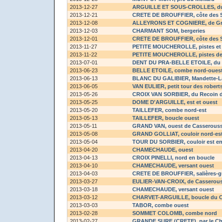
2013-12-27
ARGUILLE ET SOUS-CROLLES
, 
2013-12-21
CRETE DE BROUFFIER
, côte des 
2013-12-08
ALLEYRONS ET COGNIERE
, de G
2013-12-03
CHARMANT SOM
, bergeries
2013-12-01
CRETE DE BROUFFIER
, côte des 
2013-11-27
PETITE MOUCHEROLLE
, pistes e
2013-11-22
PETITE MOUCHEROLLE
, pistes 
2013-07-01
DENT DU PRA-BELLE ETOILE
, du
2013-06-23
BELLE ETOILE
, combe nord-oues
2013-06-13
BLANC DU GALIBIER
, Mandette-L
2013-06-05
VAN EULIER
, petit tour des robert
2013-05-26
CROIX VAN SORBIER
, du Recoin
2013-05-25
DOME D'ARGUILLE
, est et ouest
2013-05-20
TAILLEFER
, combe nord-est
2013-05-13
TAILLEFER
, boucle ouest
2013-05-11
GRAND VAN
, ouest de Casserous
2013-05-08
GRAND GOLLIAT
, couloir nord-es
2013-05-04
TOUR DU SORBIER
, couloir est e
2013-04-20
CHAMECHAUDE
, ouest
2013-04-13
CROIX PINELLI
, nord en boucle
2013-04-10
CHAMECHAUDE
, versant ouest
2013-04-03
CRETE DE BROUFFIER
, salières-
2013-03-27
EULIER-VAN-CROIX
, de Casserou
2013-03-18
CHAMECHAUDE
, versant ouest
2013-03-12
CHARVET-ARGUILLE
, boucle du 
2013-03-03
TABOR
, combe ouest
2013-02-28
SOMMET COLOMB
, combe nord
2013-02-27
GRANDE SURE (CRETE)
, par le C