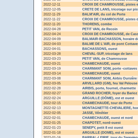
2022-12-11
CROIX DE CHAMROUSSE
, pistes 
2022-12-05
CRETE DE LANS
, tricotage sur pi
2022-11-29
BALM'AIR
, du col de Porte
2022-11-22
CROIX DE CHAMROUSSE
, pistes
2022-11-20
THORENS
, combe
2022-04-28
PETIT VAN
, de Recoin
2022-04-24
CROIX DE CHAMROUSSE
, de Cas
2022-04-09
BALMAIR-BACHASSON
, horaire d
2022-04-03
BALME DE L'AIR
, de pont Cottave
2022-04-01
BACHASSONS
, ouest
2022-03-28
CHEVAL-SUP
, tricotage de lans
2022-03-23
PETIT VAN
, de Chamrousse
2022-03-21
CHAMECHAUDE
, ouest
2022-03-19
CHARMANT SOM
, porte -cottaves
2022-03-14
CHAMECHAUDE
, ouest
2022-03-08
CHARMANT SOM
, Airbis Oursièr
2022-03-05
ARVILLARD (GM)
, feu Val Pelouse
2022-02-28
AIRBIS
, porte, fournel, charmette
2022-02-27
GRAND ROCHER
, foyer du Barioz
2022-02-24
ARGUILLE (DÔME)
, est et ouest
2022-02-15
CHAMECHAUDE
, tour de Porte
2022-02-13
MONTAGNETTE-CHEVALIERE
, ho
2022-02-05
JASSE
, Vénétier
2022-02-01
CHAMECHAUDE
, ouest et nord
2022-01-25
CHAPOTET
, nord-ouest
2022-01-23
SENEPY
, petit 8 est ouest
2022-01-18
ARGUILLE (DOME)
, est et ouest
2022-01-16
BARRAL-LEIRIE
, tour du Sareym