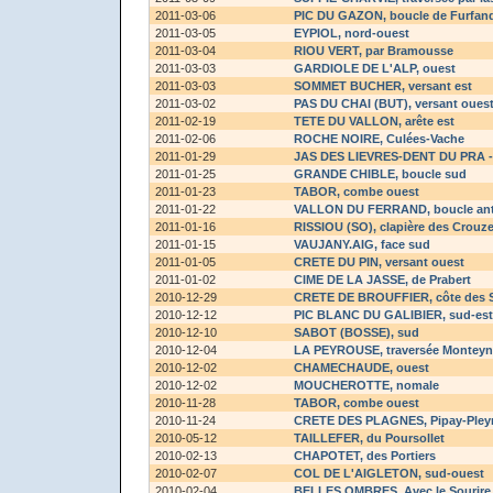
2011-03-06
PIC DU GAZON
, boucle de Furfan
2011-03-05
EYPIOL
, nord-ouest
2011-03-04
RIOU VERT
, par Bramousse
2011-03-03
GARDIOLE DE L'ALP
, ouest
2011-03-03
SOMMET BUCHER
, versant est
2011-03-02
PAS DU CHAI (BUT)
, versant oues
2011-02-19
TETE DU VALLON
, arête est
2011-02-06
ROCHE NOIRE
, Culées-Vache
2011-01-29
JAS DES LIEVRES-DENT DU PRA 
2011-01-25
GRANDE CHIBLE
, boucle sud
2011-01-23
TABOR
, combe ouest
2011-01-22
VALLON DU FERRAND
, boucle an
2011-01-16
RISSIOU (SO)
, clapière des Crouz
2011-01-15
VAUJANY.AIG
, face sud
2011-01-05
CRETE DU PIN
, versant ouest
2011-01-02
CIME DE LA JASSE
, de Prabert
2010-12-29
CRETE DE BROUFFIER
, côte des 
2010-12-12
PIC BLANC DU GALIBIER
, sud-est
2010-12-10
SABOT (BOSSE)
, sud
2010-12-04
LA PEYROUSE
, traversée Monteyn
2010-12-02
CHAMECHAUDE
, ouest
2010-12-02
MOUCHEROTTE
, nomale
2010-11-28
TABOR
, combe ouest
2010-11-24
CRETE DES PLAGNES
, Pipay-Ple
2010-05-12
TAILLEFER
, du Poursollet
2010-02-13
CHAPOTET
, des Portiers
2010-02-07
COL DE L'AIGLETON
, sud-ouest
2010-02-04
BELLES OMBRES
, Avec le Sourire