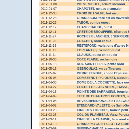
2012-01-08
PIC ST MICHEL
, scialet inconnu
2012-01-07
CHAPOTET
, ne pas s'empaler
2011-12-30
CROIX DE L'ALPE
, but nivo
2011-12-28
GRAND SOM
, face est en traversé
2011-12-26
TABOR
, combe ouest
2011-12-17
CHAMECHAUDE
, ouest
2011-12-11
CRETE DE BROUFFIER
, côte des 
2011-11-27
ROCHES BLANCHES, 3 SERRIER
2011-11-26
CRACHET
, nord et sud
2011-11-13
RESTEFOND
, variations d'après 
2011-11-12
FOREANT (S)
, versant ouest
2011-11-11
CLAUSIS
, ouest en boucle
2011-10-30
COTE PLAINE
, roche noire
2011-05-18
ROC SAINT PERES
, pente nord
2011-05-13
GEBROULAZ
, vn de Thorens
2011-05-07
PIERRE FENDUE
, col de l'Epaisse
2011-05-06
COMBEYNOT PIC OUEST
, classiq
2011-04-30
DOME DE LA COCHETTE
, face ou
2011-04-27
COCHETTES, AIG NOIRE, LAISSE
2011-04-13
POINTE DES SARRASINS
, bouclet
2011-04-09
TETE DE CHAT-TROIS POINTES
, 
2011-04-08
ARVES MERIDIONALE ET SALVA
2011-04-02
ETENDARD-VALETTE
, de Saint-So
2011-03-26
CIME DES TORCHES
, boucle peti
2011-03-23
COL DU FLAMBEAU
, Veraz Pervoz
2011-03-11
CIME DE LA CHARVIE
, face nord 
2011-03-10
GRAND PEYGU ET CLOT-LA CIME
2011-03-09
SUFFIE-CHARVIE
, traversée par l