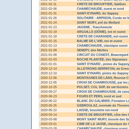
2021-02-11
CRETE DE BROUFFIER
, Salières
2021-02-06
CHAMECHAUDE
, ouest et nord
2021-01-31
SAINT-EYNARD
, du Sappey
2021-01-26
SOLITAIRE - ARPISON
, Corde en 
2021-01-24
SAINT MURY
, pré du Mollard
2021-01-23
JAGENE
, Tranchemule
2021-01-19
ARGUILLE (DÔME)
, est et ouest
2021-01-18
CRETE DE CHARANDE
, est-ouest
2021-01-15
BALME DE L'AIR
, est et ouest
2021-01-13
CHAMECHAUDE
, classique ouest
2021-01-09
SENEPY
, des Merlins
2021-01-08
CIRCUIT DU CONEST
, Beauregard
2021-01-03
ROCHE PLANTÉE
, des Signaraux
2021-01-01
SAINT EYNARD
, pistes du Sappe
2020-12-14
ALLEYRONS-SERPATON
, de Gres
2020-12-10
SAINT EYNARD
, pistes du Sappey
2020-12-06
MONTAGNES DE LANS
, Rousse-C
2020-12-05
CROIX DE CHAMROUSSE
, par les
2020-10-25
POLSET, COL SUP
, de val thorens
2020-09-27
CROIX DE CHAMROUSSE
, de cas
2020-06-23
FOURS ET PERS
, nord et sud
2020-06-22
BLANC DU GALIBIER
, Fontaine 
2020-05-25
GEBROULAZ
, normale de Thoren
2020-05-22
LAISSE
, bouclette est-nord
2020-03-14
CRETE DE BROUFFIER
, côte des 
2020-03-08
MONT SAINT MURY
, boucle des S
2020-03-01
CIME DE LA JASSE
, classique du 
2020-02-28
CHAMECHAUDE
, classique ouest