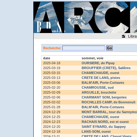
Libra
Recherche
:
date
sommet, voie
2025-04-18
OURSIERE
, de Pipay
2025-03-19
BROUFFIER (CRETE)
, Sallères
2025-03-15
CHAMECHAUDE
, ouest
2025-03-13
CRETE DE LANS
, pistes
2025-03-06
BALM'AIR
, Porte-Cottaves
2025-02-20
CHAMROUSSE
, sud
2025-02-09
ARGUILLE
, bouclette
2025-02-06
CHARMANT SOM
, bergeries
2025-02-02
ROCHILLES CAMP
, de Bonnenuit
2025-01-28
BALM'AIR
, Porte-Cottaves
2024-12-29
MONT BARRAL
, tour du Sarreym
2024-12-25
CHAMECHAUDE
, ouest
2024-12-23
RACHAIS NORD
, est et ouest
2024-12-20
SAINT EYNARD
, du Sappey
2024-12-18
LANS-SOM
, ouest
2024-12-11
CRETE DE LANS
, Cheval Virets