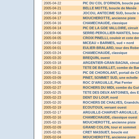
2005-04-22
PIC DU COL D'ORNON
, boucle pa
2005-04-21
BELLE MOTTE
, boucle de Menée
2005-04-18
JOCOU, ANTECIME SUD
, boucle 
2005-04-17
MOUCHEROTTE
, ancienne piste
2005-04-16
CHAMECHAUDE
, classique
2005-04-14
PIC DE LA GDE VALLOIRE
, circuit
2005-04-06
SERRE-PEROLLIER-NANTES
, bou
2005-04-05
CROIX PINELLI
, couloir et cote de
2005-04-02
MICEAU + BARMES
, sud + nord
2005-04-01
EULIER-BRALARD
, tour des Robe
2005-03-24
CHAMECHAUDE
, classique
2005-03-20
BREQUIN
, ouest
2005-03-18
ARGENTIER-GRAN BAGNA
, circu
2005-03-13
TETE DE BARILLET
, combe de Ba
2005-03-11
PIC DE CHOROLANT
, portail de 
2005-03-09
PINET, SOMMET SUD
, une echelle
2005-03-05
ROC D'ARGUILLE
, Plat Ferrier
2005-02-27
ROCHERS DU MIDI
, combe du Gui
2005-02-25
TETE DES DEUX ANTOINES
, des 
2005-02-23
DENT DU LOUP
, nord
2005-02-20
ROCHERS DE CHALVES
, Grandc
2005-02-19
ECOUTOUX
, versant ouest
2005-02-17
ARGUILLE-CHARVET-ARGUILLE
,
2005-02-16
CHAMECHAUDE
, classique ouest
2005-02-15
MOUCHEROTTE
, ancienne piste
2005-02-09
GRAND COLON
, tour et sommet
2005-02-05
CRET MASSUET
, boucle est
2005-02-04
MOUCHEROTTE
, ancienne piste