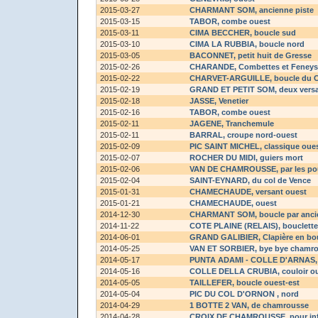
2015-03-27
CHARMANT SOM
, ancienne piste
2015-03-15
TABOR
, combe ouest
2015-03-11
CIMA BECCHER
, boucle sud
2015-03-10
CIMA LA RUBBIA
, boucle nord
2015-03-05
BACONNET
, petit huit de Gresse
2015-02-26
CHARANDE
, Combettes et Feneys
2015-02-22
CHARVET-ARGUILLE
, boucle du 
2015-02-19
GRAND ET PETIT SOM
, deux vers
2015-02-18
JASSE
, Venetier
2015-02-16
TABOR
, combe ouest
2015-02-11
JAGENE
, Tranchemule
2015-02-11
BARRAL
, croupe nord-ouest
2015-02-09
PIC SAINT MICHEL
, classique oue
2015-02-07
ROCHER DU MIDI
, guiers mort
2015-02-06
VAN DE CHAMROUSSE
, par les p
2015-02-04
SAINT-EYNARD
, du col de Vence
2015-01-31
CHAMECHAUDE
, versant ouest
2015-01-21
CHAMECHAUDE
, ouest
2014-12-30
CHARMANT SOM
, boucle par anc
2014-11-22
COTE PLAINE (RELAIS)
, bouclett
2014-06-01
GRAND GALIBIER
, Clapière en bo
2014-05-25
VAN ET SORBIER
, bye bye chamr
2014-05-17
PUNTA ADAMI - COLLE D'ARNAS
2014-05-16
COLLE DELLA CRUBIA
, couloir o
2014-05-05
TAILLEFER
, boucle ouest-est
2014-05-04
PIC DU COL D'ORNON
, nord
2014-04-29
1 BOTTE 2 VAN
, de chamrousse
2014-04-28
CROIX DE CHAMROUSSE
, pour in