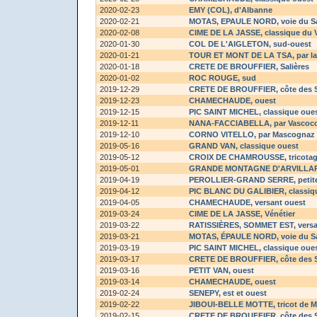
2020-02-23
EMY (COL)
, d'Albanne
2020-02-21
MOTAS, EPAULE NORD
, voie du 
2020-02-08
CIME DE LA JASSE
, classique du 
2020-01-30
COL DE L'AIGLETON
, sud-ouest
2020-01-21
TOUR ET MONT DE LA TSA
, par 
2020-01-18
CRETE DE BROUFFIER
, Salières
2020-01-02
ROC ROUGE
, sud
2019-12-29
CRETE DE BROUFFIER
, côte des 
2019-12-23
CHAMECHAUDE
, ouest
2019-12-15
PIC SAINT MICHEL
, classique oue
2019-12-11
NANA-FACCIABELLA
, par Vascoc
2019-12-10
CORNO VITELLO
, par Mascognaz
2019-05-16
GRAND VAN
, classique ouest
2019-05-12
CROIX DE CHAMROUSSE
, tricot
2019-05-01
GRANDE MONTAGNE D'ARVILLA
2019-04-19
PEROLLIER-GRAND SERRE
, peti
2019-04-12
PIC BLANC DU GALIBIER
, classi
2019-04-05
CHAMECHAUDE
, versant ouest
2019-03-24
CIME DE LA JASSE
, Vénétier
2019-03-22
RATISSIÈRES, SOMMET EST
, vers
2019-03-21
MOTAS, ÉPAULE NORD
, voie du 
2019-03-19
PIC SAINT MICHEL
, classique oue
2019-03-17
CRETE DE BROUFFIER
, côte des 
2019-03-16
PETIT VAN
, ouest
2019-03-14
CHAMECHAUDE
, ouest
2019-02-24
SENEPY
, est et ouest
2019-02-22
JIBOUI-BELLE MOTTE
, tricot de
2019-02-15
CRETE DE BROUFFIER
, côte des 