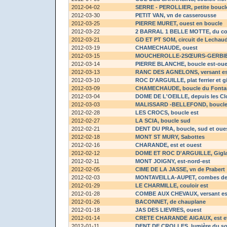
2012-04-02
SERRE - PEROLLIER
, petite boucl
2012-03-30
PETIT VAN
, vn de casserousse
2012-03-25
PIERRE MURET
, ouest en boucle
2012-03-22
2 BARRAL 1 BELLE MOTTE
, du c
2012-03-21
GD ET PT SOM
, circuit de Lechau
2012-03-19
CHAMECHAUDE
, ouest
2012-03-15
MOUCHEROLLE-2SŒURS-GERBI
2012-03-14
PIERRE BLANCHE
, boucle est-ou
2012-03-13
RANC DES AGNELONS
, versant e
2012-03-10
ROC D'ARGUILLE
, plat ferrier et
2012-03-09
CHAMECHAUDE
, boucle du Fonta
2012-03-04
DOME DE L'OEILLE
, depuis les Cl
2012-03-03
MALISSARD -BELLEFOND
, boucl
2012-02-28
LES CROCS
, boucle est
2012-02-27
LA SCIA
, boucle sud
2012-02-21
DENT DU PRA
, boucle, sud et oue
2012-02-18
MONT ST MURY
, Sabottes
2012-02-16
CHARANDE
, est et ouest
2012-02-12
DOME ET ROC D'ARGUILLE
, Gigl
2012-02-11
MONT JOIGNY
, est-nord-est
2012-02-05
CIME DE LA JASSE
, vn de Prabert
2012-02-03
MONTAVEILLA-AUPET
, combes de 
2012-01-29
LE CHARMILLE
, couloir est
2012-01-28
COMBE AUX CHEVAUX
, versant e
2012-01-26
BACONNET
, de chauplane
2012-01-18
JAS DES LIEVRES
, ouest
2012-01-14
CRETE CHARANDE AIGAUX
, est 
2012-01-11
DENT DE CROLLES
, lumière du so