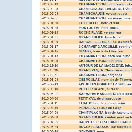
2016-02-13
CHARMANT SOM
, par fromage et
2016-02-08
CHAMECHAUDE-BALME DE L'AIR
2016-02-04
CHAMECHAUDE
, versant ouest
2016-02-01
CHARMANT SOM
, ancienne piste
2016-01-30
COTE BELLE
, nord et sud
2016-01-25
MONT JOVET
, nord-ouest
2016-01-23
ROCHE PLANE
, versant est
2016-01-21
GRAND EULIER
, boucle est
2016-01-20
BARRAL - LEIRIE
, du col de Mené
2016-01-17
1 CHARVET 2 ARGUILLE
, tour hor
2016-01-15
SENEPY
, boucle de l'Horizon
2016-01-13
CHARMANT SOM
, ancienne piste
2016-01-05
CHARMANT SOM
, bergeries
2015-12-20
AUTOUR DE LA MADELEINE
, bri
2015-11-30
GRAND VAN
, de Chamrousse (roc
2015-11-24
CHARMANT SOM
, bergeries
2015-06-04
GEBROULAZ
, normale de Thoren
2015-05-13
AIGUILLES NOIRE ET LAISSE
, vi
2015-05-10
ROCHER BLANC
, sud-est
2015-05-07
BARBARATE SUD
, de la croix de f
2015-04-30
PETIT VAN
, de chamrousse
2015-04-11
FARAUT
, boucle varaita-maira
2015-04-10
PIENASEA
, boucle du Loup
2015-04-09
CIANTIPLAGNA
, boucle Assiette 
2015-04-08
GRAND EULIER
, couloir nord en 
2015-04-05
BALME DE L'AIR-CHAMECHAUDE
2015-03-29
ROCCE PLATASSE
, tour colombier
2015-03-28
GENEVRIS
, ouest