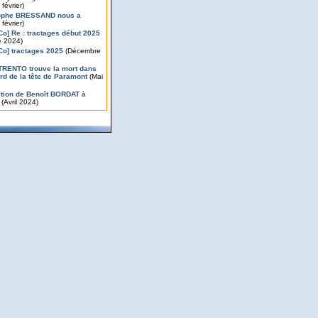
février)
tophe BRESSAND nous a
 février)
’Co] Re : tractages début 2025
 2024)
’Co] tractages 2025
(Décembre
TRENTO trouve la mort dans
ord de la tête de Paramont
(Mai
ition de Benoît BORDAT à
(Avril 2024)