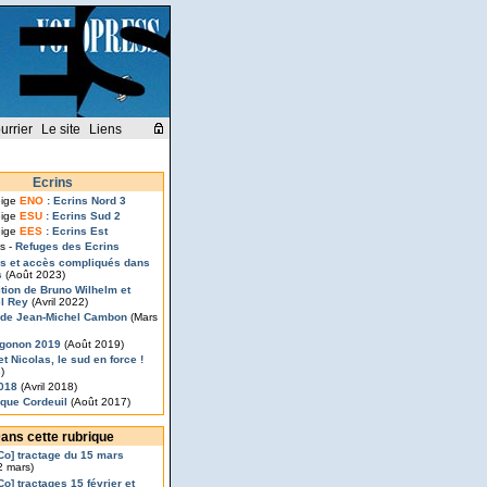
urrier
Le site
Liens
Ecrins
eige
ENO
: Ecrins Nord 3
eige
ESU
: Ecrins Sud 2
eige
EES
: Ecrins Est
s -
Refuges des Ecrins
s et accès compliqués dans
s
(Août 2023)
ition de Bruno Wilhelm et
l Rey
(Avril 2022)
de Jean-Michel Cambon
(Mars
egonon 2019
(Août 2019)
t Nicolas, le sud en force !
)
2018
(Avril 2018)
que Cordeuil
(Août 2017)
ans cette rubrique
’Co] tractage du 15 mars
2 mars)
Co] tractages 15 février et