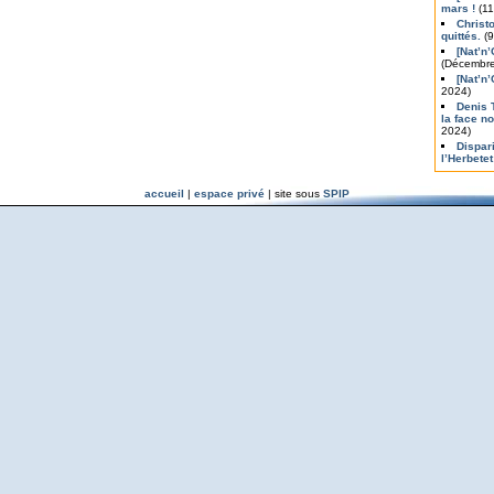
mars !
(11 
Chris
quittés.
(9
[Nat’n
(Décembre
[Nat’n
2024)
Denis 
la face n
2024)
Dispar
l’Herbetet
accueil
|
espace privé
| site sous
SPIP