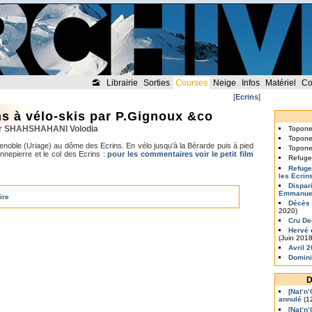
Librairie
Sorties
Courses
Neige
Infos
Matériel
Co
[
Ecrins
]
s à vélo-skis par P.Gignoux &co
ar SHAHSHAHANI Volodia
Topon
Topon
renoble (Uriage) au dôme des Ecrins. En vélo jusqu’à la Bérarde puis à pied
Topon
onnepierre et le col des Ecrins :
pour les commentaires voir le petit film
Refuge
Refuge
les Ecrin
Dispar
Emmanue
ire
Décès 
2020)
Cru D
Hervé e
(Juin 2018
Avril 
Domini
D
[Nat’n
annulé
(1
[Nat’n’