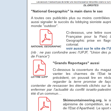
DL-DROITES
"National Geographic" la main dans le sac
A toutes ces publicités plus ou moins contrôlées m
aussi signaler le succès du lobbying sioniste aup
monde "outdoor".
Ci-dessous, une lettre ouv
Française pour la Paix) 
Geographic prise en flagr
colonial.
NATIONAL GEOGRAPHIC
voir aussi sur le site de l
(nb : ne pas confondre avec l’UPJF, "Union des pa
de France")
"Grands Reportages" aussi
Ci-dessous la couverture du magaz
vanter les charmes de l’Etat t
LETTRE UJFP
précédent, on pouvait lire en ré
regarder la terre promise de faç
contenter de ressasser les éternels clichés sur la
enfermer par l’actualité du conflit israélo-palesti
été d’un commun…
Skimountaineering.org
, le s
alpinisme de compétition, se 
de l’Etat d’Apartheid. Le sport 