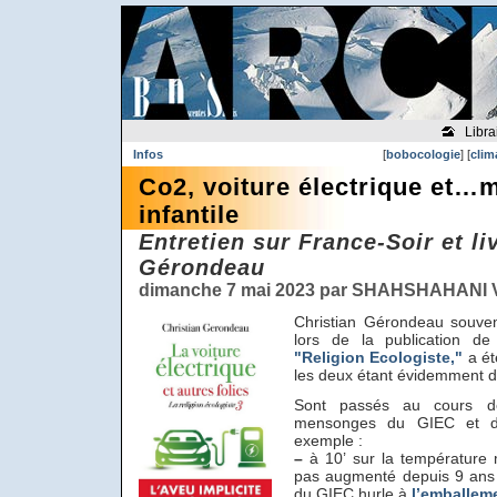
Libra
Infos
[
bobocologie
] [
clim
Co2, voiture électrique et…m
infantile
Entretien sur France-Soir et li
Gérondeau
dimanche 7 mai 2023 par SHAHSHAHANI V
Christian Gérondeau souven
lors de la publication d
"Religion Ecologiste,"
a ét
les deux étant évidemment d
Sont passés au cours de l
mensonges du GIEC et de
exemple :
–
à 10’ sur la température 
pas augmenté depuis 9 ans a
du GIEC hurle à
l’emballem