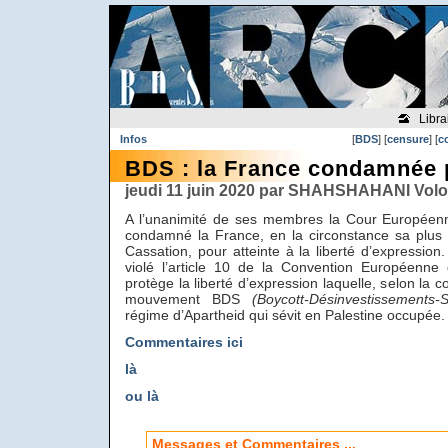
Libra
Infos
[
BDS
] [
censure
] [
c
BDS : la France condamnée 
jeudi 11 juin 2020 par SHAHSHAHANI Volo
A l’unanimité de ses membres la Cour Européen
condamné la France, en la circonstance sa plus h
Cassation, pour atteinte à la liberté d’expressio
violé l’article 10 de la Convention Européenne
protège la liberté d’expression laquelle, selon la 
mouvement BDS
(Boycott-Désinvestissements-S
régime d’Apartheid qui sévit en Palestine occupée.
Commentaires ici
là
ou là
Messages et Commentaires ...