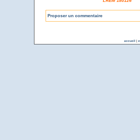
LREM 180126
Proposer un commentaire
accueil
|
e