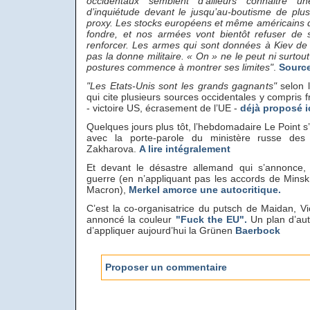
occidentaux semblent d’ailleurs connaitre 
d’inquiétude devant le jusqu’au-boutisme de plu
proxy. Les stocks européens et même américains 
fondre, et nos armées vont bientôt refuser de s
renforcer. Les armes qui sont données à Kiev de
pas la donne militaire. « On » ne le peut ni surtout
postures commence à montrer ses limites"
.
Source
"Les Etats-Unis sont les grands gagnants"
selon l
qui cite plusieurs sources occidentales y compris f
- victoire US, écrasement de l’UE -
déjà proposé ic
Quelques jours plus tôt, l’hebdomadaire Le Point s’
avec la porte-parole du ministère russe des 
Zakharova.
A lire intégralement
Et devant le désastre allemand qui s’annonce, 
guerre (en n’appliquant pas les accords de Minsk 
Macron),
Merkel amorce une autocritique.
C’est la co-organisatrice du putsch de Maidan, Vi
annoncé la couleur
"Fuck the EU".
Un plan d’aut
d’appliquer aujourd’hui la Grünen
Baerbock
Proposer un commentaire