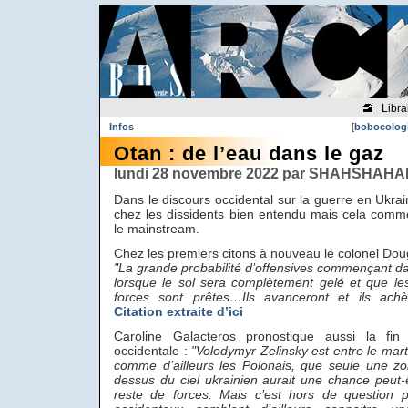
Libra
Infos
[
bobocolog
Otan : de l’eau dans le gaz
lundi 28 novembre 2022 par SHAHSHAHAN
Dans le discours occidental sur la guerre en Ukrain
chez les dissidents bien entendu mais cela comm
le mainstream.
Chez les premiers citons à nouveau le colonel Dou
"La grande probabilité d’offensives commençant d
lorsque le sol sera complètement gelé et que le
forces sont prêtes…Ils avanceront et ils achèv
Citation extraite d’ici
Caroline Galacteros pronostique aussi la fin
occidentale :
"Volodymyr Zelinsky est entre le marte
comme d’ailleurs les Polonais, que seule une zo
dessus du ciel ukrainien aurait une chance peut-ê
reste de forces. Mais c’est hors de question p