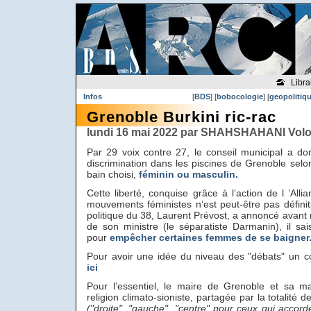
Libra
Infos
[
BDS
] [
bobocologie
] [
geopolitiq
Grenoble Burkini ric-rac
lundi 16 mai 2022 par SHAHSHAHANI Volo
Par 29 voix contre 27, le conseil municipal a do
discrimination dans les piscines de Grenoble sel
bain choisi,
féminin ou masculin.
Cette liberté, conquise grâce à l’action de l ’All
mouvements féministes n’est peut-être pas définit
politique du 38, Laurent Prévost, a annoncé avant
de son ministre (le séparatiste Darmanin), il saisi
pour
empêcher certaines femmes de se baigner
Pour avoir une idée du niveau des "débats" un 
ici
Pour l’essentiel, le maire de Grenoble et sa maj
religion climato-sioniste, partagée par la totalité d
("droite", "gauche", "centre" pour ceux qui accor