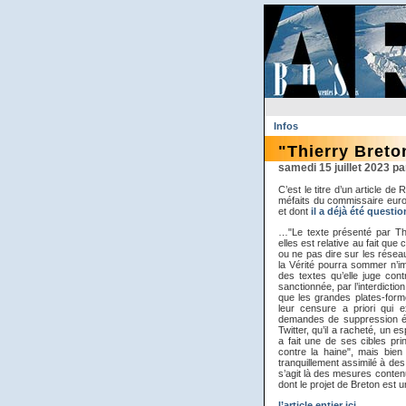
Infos
"Thierry Breto
samedi 15 juillet 2023
C’est le titre d’un article d
méfaits du commissaire eur
et dont
il a déjà été question
…"Le texte présenté par Thi
elles est relative au fait que
ou ne pas dire sur les résea
la Vérité pourra sommer n’im
des textes qu’elle juge cont
sanctionnée, par l’interdicti
que les grandes plates-for
leur censure a priori qui e
demandes de suppression ém
Twitter, qu’il a racheté, un 
a fait une de ses cibles prin
contre la haine", mais bien
tranquillement assimilé à des
s’agit là des mesures contenu
dont le projet de Breton est
l’article entier ici