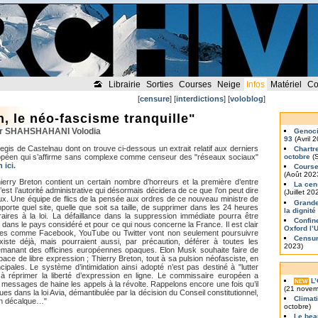
Librairie
Sorties
Courses
Neige
Infos
Matériel
Co
[
censure
] [
interdictions
] [
voloblog
]
n, le néo-fascisme tranquille"
 par SHAHSHAHANI Volodia
Genoci
93
(Avril 
e Regis de Castelnau dont on trouve ci-dessous un extrait relatif aux derniers
Chartr
opéen qui s’affirme sans complexe comme censeur des "réseaux sociaux"
octobre
(S
 ici.
Course
(Août 202
erry Breton contient un certain nombre d’horreurs et la première d’entre
La cen
 c’est l’autorité administrative qui désormais décidera de ce que l’on peut dire
(Juillet 20
ux. Une équipe de flics de la pensée aux ordres de ce nouveau ministre de
Grande
porte quel site, quelle que soit sa taille, de supprimer dans les 24 heures
la dignité
raires à la loi. La défaillance dans la suppression immédiate pourra être
Confin
on dans le pays considéré et pour ce qui nous concerne la France. Il est clair
Oxford l’
mes comme Facebook, YouTube ou Twitter vont non seulement poursuivre
Censur
xiste déjà, mais pourraient aussi, par précaution, déférer à toutes les
2023)
anant des officines européennes opaques. Elon Musk souhaite faire de
espace de libre expression ; Thierry Breton, tout à sa pulsion néofasciste, en
cipales. Le système d’intimidation ainsi adopté n’est pas destiné à "lutter
 à réprimer la liberté d’expression en ligne. Le commissaire européen a
L
NEW
 messages de haine les appels à la révolte. Rappelons encore une fois qu’il
(21 novem
es dans la loi Avia, démantibulée par la décision du Conseil constitutionnel,
Climat
 un décalque…"
octobre)
Le bea