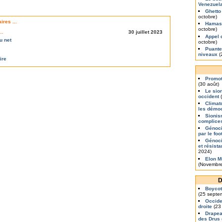
Venezuel
Ghetto
octobre)
res ...
Hamas 
octobre)
é…
30 juillet 2023
Appel 
u net
octobre)
Puante
niveaux
(
ire
Promot
(30 août)
Le sio
occident
(
Climat
les démo
Sionis
complice
Génoci
par le foo
Génoci
et résist
2024)
Elon M
(Novembre
D
Boycott
(25 septe
Occiden
droite
(23
Drapea
des Drus