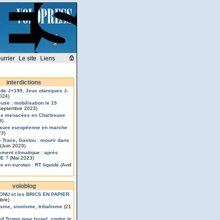
urrier
Le site
Liens
interdictions
de J+199, Jeux otaniques J-
2024)
euse : mobilisation le 15
eptembre 2023)
s menacées en Chartreuse
3)
sure européenne en marche
23)
 Trace, Gastou : mourir dans
(Juin 2023)
ement climatique : après
UE ?
(Mai 2023)
e en eurotan : RT liquidé
(Avril
voloblog
’ONU et les BRICS EN PAPIER
bre)
isme, sionisme, tribalisme
(21
uf Trump pour Israel, contre le