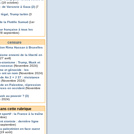
a
(16 octobre)
 : de Varsovie à Gaza (2)
(7
légal, Trump larbin
(3
de la Flotille Sumud
(1er
ur française à tous les
28 septembre)
censure
ion Rima Hassan à Bruxelles
nisme ennemi de la liberté en
27 avril)
o-sionisme : Trump, Musk et
crasseux
(Novembre 2024)
me et génocide : les
s ont un nom
(Novembre 2024)
de An 2 + J 37 : résistance
t
(Novembre 2024)
de en Palestine, répression
ances en occident
(Novembre
usk au pouvoir ? (3)
 2024)
ans cette rubrique
 sportif : la France à la traîne
mbre)
t sioniste : dernière ligne
 septembre)
u palestinien en face ouest
(19 août)