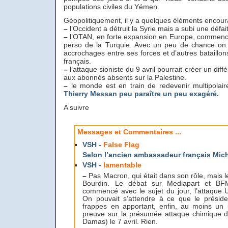
populations civiles du Yémen.
Géopolitiquement, il y a quelques éléments encour
–
l’Occident a détruit la Syrie mais a subi une défai
–
l’OTAN, en forte expansion en Europe, commence à
perso de la Turquie. Avec un peu de chance on
accrochages entre ses forces et d’autres bataillo
français.
–
l’attaque sioniste du 9 avril pourrait créer un diff
aux abonnés absents sur la Palestine.
–
le monde est en train de redevenir multipolai
Thierry Messan peu paraître un peu exagéré.
A suivre
Messages et Commentaires ...
VSH
-
False Flag
Selon l’ancien ambassadeur français Mi
VSH
-
lamentable
–
Pas Macron, qui était dans son rôle, mais le
Bourdin. Le débat sur Mediapart et BFM
commencé avec le sujet du jour, l’attaque 
On pouvait s’attendre à ce que le président
frappes en apportant, enfin, au moins un
preuve sur la présumée attaque chimique 
Damas) le 7 avril. Rien.