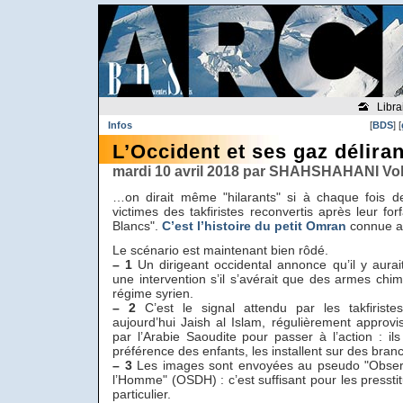
Libra
Infos
[
BDS
] [
L’Occident et ses gaz délira
mardi 10 avril 2018 par SHAHSHAHANI Vo
…on dirait même "hilarants" si à chaque fois de
victimes des takfiristes reconvertis après leur fo
Blancs".
C’est l’histoire du petit Omran
connue ap
Le scénario est maintenant bien rôdé.
–
1
Un dirigeant occidental annonce qu’il y aurai
une intervention s’il s’avérait que des armes chimi
régime syrien.
–
2
C’est le signal attendu par les takfiristes
aujourd’hui Jaish al Islam, régulièrement appro
par l’Arabie Saoudite pour passer à l’action : il
préférence des enfants, les installent sur des branc
–
3
Les images sont envoyées au pseudo "Observa
l’Homme" (OSDH) : c’est suffisant pour les pressti
particulier.