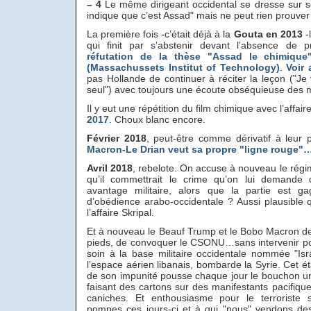
–
4
Le même dirigeant occidental se dresse sur s
indique que c’est Assad" mais ne peut rien prouver 
La première fois -c’était déjà à la
Gouta en 2013
-
qui finit par s’abstenir devant l’absence de p
réfutation de la thèse "Assad le chimiqu
(Massachussets Institut of Technology)
.
Voir 
pas Hollande de continuer à réciter la leçon ("Je 
seul") avec toujours une écoute obséquieuse des 
Il y eut une répétition du film chimique avec l’affai
2017
. Choux blanc encore.
Février 2018
, peut-être comme dérivatif à leur p
Macron-Le Drian veut sa propre "ligne rouge"… 
Avril 2018
, rebelote. On accuse à nouveau le régim
qu’il commettrait le crime qu’on lui demande
avantage militaire, alors que la partie est ga
d’obédience arabo-occidentale ? Aussi plausible q
l’affaire Skripal.
Et à nouveau le Beauf Trump et le Bobo Macron de
pieds, de convoquer le CSONU…sans intervenir pou
soin à la base militaire occidentale nommée "Isr
l’espace aérien libanais, bombarde la Syrie. Cet état
de son impunité pousse chaque jour le bouchon un 
faisant des cartons sur des manifestants pacifiqu
caniches. Et enthousiasme pour le terroriste
pompes ces jours-ci et à qui "nous" vendons de