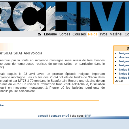
Librairie
Sorties
Courses
Neige
Infos
Matériel
Co
D
 par SHAHSHAHANI Volodia
Neige-
Avalan
marqué par la fonte en moyenne montagne mais aussi de très bonnes
Neige-
e avec de nombreuses reprises de pentes raides, en particulier dans le
Neige-
nc).
Neige-
Neige-
rnale depuis le 23 avril avec un premier épisode neigeux important
oyenne montagne. Les chutes des 23-24 ont été de l’ordre de 30 cm dans
Neige
pic estimé par MF73 à 70 cm dans le Beaufortain. Encore une dizaine de cm
2024)
uit du 26-27. En raison du "choc" air froid+vent+soleil chaud, la situation
e jour) en moyenne montagne…à l’heure où les bulletins pertinents de
onnelle pause saisonnière.
ire
accueil
|
espace privé
| site sous
SPIP