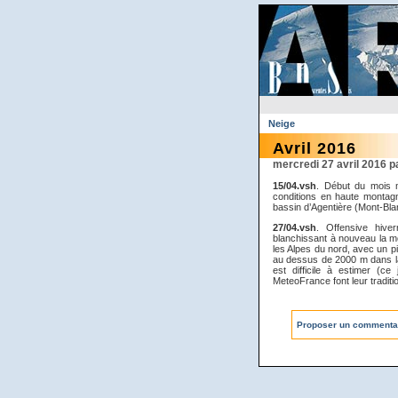
Neige
Avril 2016
mercredi 27 avril 2016
15/04.vsh
. Début du mois 
conditions en haute montagn
bassin d’Agentière (Mont-Bla
27/04.vsh
. Offensive hive
blanchissant à nouveau la m
les Alpes du nord, avec un 
au dessus de 2000 m dans la n
est difficile à estimer (c
MeteoFrance font leur traditi
Proposer un commenta