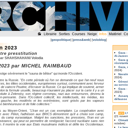
Librairie
Sorties
Courses
Neige
Infos
Matériel
Co
[
geopolitique
] [
press&web
] [
voloblog
]
n 2023
tre presstitution
Gaza :
Al-Jazeer
 par SHAHSHAHANI Volodia
Gaza g
résistant
2023 par MICHEL RAIMBAUD
Gaza, 
2024)
ustige sévèrement le "sauna de bêtise" qui inonde l’Occident.
Navaln
2024)
tre la Russie.
"En cette période où l’on se demande ce que l’an neuf nous
Génoci
es, les élites occidentales, européennes surtout, communient avec ferveur
au servi
 de vaincre Poutine, d’écraser la Russie. Ce qui implique de soutenir, armer
Gaza :
on la formule usuelle, beaucoup n’auraient pu placer sur la carte il y a un
2023)
duite à Zelensky, son régime corrompu, nazi aux entournures, devenu la
Assang
n-pensante. Dans l’Occident collectif, les intellectuels, les médias, les
défausse
de gauche, les modérés et les extrémistes, sont grisés par les vapeurs
e bienheureuse et de folie collective."
es au Moyen-Orient.
"L’Iran est un cas exemplaire. La coopération avec
L
NEW
e avec Pékin, l’adhésion aux BRICS démontrent qu’il a choisi son camp,
(21 novem
r du camp eurasiatique. Malgré les sanctions, les pressions, l’Iran est un
Climat
ésistance, qui peut se permettre de renégocier l’accord nucléaire sans rien
octobre)
ion. Il montre la voie aux Etats musulmans indécis et défie les Occidentaux.
Le bea