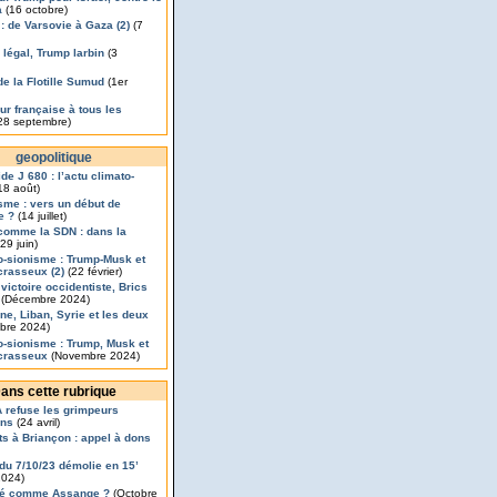
a
(16 octobre)
 : de Varsovie à Gaza (2)
(7
légal, Trump larbin
(3
de la Flotille Sumud
(1er
ur française à tous les
28 septembre)
geopolitique
de J 680 : l’actu climato-
18 août)
isme : vers un début de
e ?
(14 juillet)
comme la SDN : dans la
29 juin)
o-sionisme : Trump-Musk et
rasseux (2)
(22 février)
 victoire occidentiste, Brics
(Décembre 2024)
ine, Liban, Syrie et les deux
bre 2024)
o-sionisme : Trump, Musk et
crasseux
(Novembre 2024)
ans cette rubrique
 refuse les grimpeurs
ens
(24 avril)
ts à Briançon : appel à dons
x du 7/10/23 démolie en 15’
2024)
é comme Assange ?
(Octobre