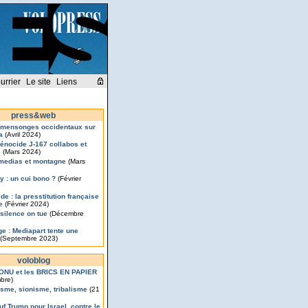
urrier
Le site
Liens
press&web
 mensonges occidentaux sur
a
(Avril 2024)
énocide J-167 collabos et
s
(Mars 2024)
medias et montagne
(Mars
y : un cui bono ?
(Février
de : la presstitution française
ce
(Février 2024)
 silence on tue
(Décembre
e : Mediapart tente une
(Septembre 2023)
voloblog
’ONU et les BRICS EN PAPIER
bre)
isme, sionisme, tribalisme
(21
uf Trump pour Israel, contre le