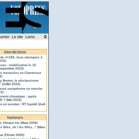
urrier
Le site
Liens
interdictions
de J+199, Jeux otaniques J-
2024)
euse : mobilisation le 15
eptembre 2023)
s menacées en Chartreuse
3)
ry Breton, le néo-fascisme
"
(Juillet 2023)
sure européenne en marche
23)
ement climatique : après
UE ?
(Mai 2023)
e en eurotan : RT liquidé
(Avril
humeurs
t, éthique etc
(Mars 2009)
s filles, oh ! les filles..."
(Mars
que
(Février 2006)