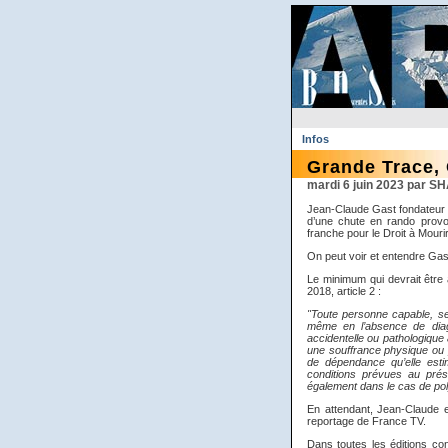
Infos
Grande Trace, 
mardi 6 juin 2023 par 
Jean-Claude Gast fondateur d
d’une chute en rando provoq
franche pour le Droit à Mourir
On peut voir et entendre Ga
Le minimum qui devrait être a
2018, article 2 :
"Toute personne capable, sel
même en l’absence de diag
accidentelle ou pathologique 
une souffrance physique ou p
de dépendance qu’elle esti
conditions prévues au prése
également dans le cas de pol
En attendant, Jean-Claude e
reportage de France TV.
Dans toutes les éditions con