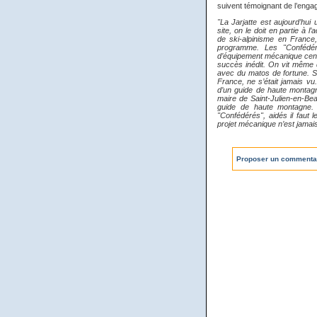
suivent témoignant de l’eng
"La Jarjatte est aujourd’hui
site, on le doit en partie à
de ski-alpinisme en France
programme. Les "Confédér
d’équipement mécanique censé 
succès inédit. On vit même 
avec du matos de fortune. Si
France, ne s’était jamais vu.
d’un guide de haute montagn
maire de Saint-Julien-en-Bea
guide de haute montagne. 
"Confédérés", aidés il faut
projet mécanique n’est jamais
Proposer un commenta