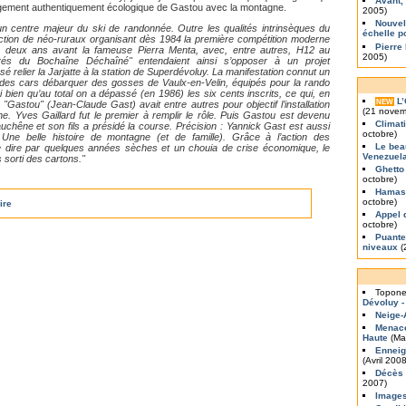
Avant, 
agement authentiquement écologique de Gastou avec la montagne.
2005)
Nouvel
 un centre majeur du ski de randonnée. Outre les qualités intrinsèques du
échelle p
 l’action de néo-ruraux organisant dès 1984 la première compétition moderne
Pierre
, deux ans avant la fameuse Pierra Menta, avec, entre autres, H12 au
2005)
és du Bochaîne Déchaîné" entendaient ainsi s’opposer à un projet
relier la Jarjatte à la station de Superdévoluy. La manifestation connut un
des cars débarquer des gosses de Vaulx-en-Velin, équipés pour la rando
 bien qu’au total on a dépassé (en 1986) les six cents inscrits, ce qui, en
L
NEW
 "Gastou" (Jean-Claude Gast) avait entre autres pour objectif l’installation
(21 novem
e. Yves Gaillard fut le premier à remplir le rôle. Puis Gastou est devenu
Climat
uchêne et son fils a présidé la course. Précision : Yannick Gast est aussi
octobre)
Une belle histoire de montagne (et de famille). Grâce à l’action des
Le bea
 le dire par quelques années sèches et un chouia de crise économique, le
Venezuel
 sorti des cartons."
Ghetto
octobre)
Hamas 
octobre)
ire
Appel 
octobre)
Puante
niveaux
(
Topon
Dévoluy -
Neige-
Menace
Haute
(Ma
Enneig
(Avril 2008
Décès 
2007)
Images