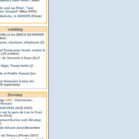
quand j’étais vieux !
(Mars
le voie au Pinet : "une
our Jacquot"
(Mars 2005)
 blanche, le 26/02/05
(Février
voloblog
’ONU et les BRICS EN PAPIER
bre)
isme, sionisme, tribalisme
(21
uf Trump pour Israel, contre le
a
(16 octobre)
 : de Varsovie à Gaza (2)
(7
légal, Trump larbin
(3
de la Flotille Sumud
(1er
ur française à tous les
28 septembre)
Devoluy
eige
CDV
: Chartreuse -
 Vercors
Août 2022
(Août 2022)
 sur la gare de Lus la Croix
rs 2014)
ement Ecrins sud, Dévoluy
)
de Gérard Jund
(Novembre
 du Trièves
(Février 2007)