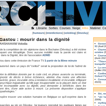
Librairie
Sorties
Courses
Neige
Infos
Matériel
Co
[
humeurs
] [
interdictions
] [
voloblog
] [
Devoluy
]
Gastou : mourir dans la dignité
SHAHSHAHANI Volodia
Genoci
93
(Avril 
e la compétition de ski-alpinisme dans le Bochaine (Dévoluy) a été victime
Chartr
uant une tétraplégie. Donc aucune mobilité mais la parole est claire et
octobre
(S
 dans la Dignité, titre de l’association
ADMD
Course
(Août 202
stou dans cette émission de France TV
à partir de la 8ème minute
"Thier
tranquille
utorisé dans un pays dit "civilisé" serait la proposition de loi de l’admd de
La cen
(Juillet 20
Confin
on la définition donnée par le code civil, en phase avancée ou terminale,
Oxford l’
nostic de décès à brève échéance, atteinte d’au moins une affection
Censur
avérée, grave, incurable et/ou à tendance invalidante et incurable, infligeant
2023)
sychique inapaisable qu’elle juge insupportable ou la plaçant dans un état
me incompatible avec sa dignité, peut demander à bénéficier, dans les
nt titre, d’une aide active à mourir. La présente disposition s’applique
ypathologies."
Ski, ne
spère trouver une solution humaine en Belgique ce qu’il exprime dans le
"oh ! le
2006)
mythi
sacrées au ski en Dévoluy, j’ai toujours reproduit les quelques lignes qui