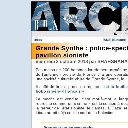
Libra
Infos
[
BDS
] [
censure
] [
Grande Synthe : police-spec
pavillon sioniste
mercredi 3 octobre 2018 par SHAHSHAHAN
Pas moins de 200 hommes lourdement armés se so
de l’antenne nordiste de France 3 à une opérat
une société culturelle chiite de Grande Synthe, le
Il suffit de lire la prose du régime -
ici la feuill
bobo israélo-« français »
La mèche est vendue, c’est mot-à-mot le lang
reproché comme un « crime » est le soutien à des 
la terreur de l’état sioniste, le Hamas, à Gaza, et
Liban aurait déjà subi le sort de la Palestine.
Proposer un commentaire