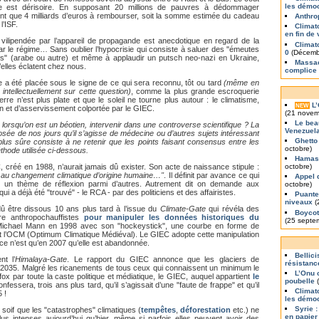
les démo
ge est dérisoire. En supposant 20 millions de pauvres à dédommager
nt que 4 milliards d’euros à rembourser, soit la somme estimée du cadeau
Anthro
l’ISF.
Climat
en fin de 
vilipendée par l’appareil de propagande est anecdotique en regard de la
Climat
ar le régime… Sans oublier l’hypocrisie qui consiste à saluer des "émeutes
0
(Décemb
mps" (arabe ou autre) et même à applaudir un putsch neo-nazi en Ukraine,
Massac
’elles éclatent chez nous.
complice
 a été placée sous le signe de ce qui sera reconnu, tôt ou tard
(même en
intellectuellement sur cette question)
, comme la plus grande escroquerie
terre n’est plus plate et que le soleil ne tourne plus autour : le climatisme,
L
NEW
tion et d’asservissement colportée par le GIEC.
(21 novem
Le bea
 lorsqu’on est un béotien, intervenir dans une controverse scientifique ? La
Venezuel
osée de nos jours qu’il s’agisse de médecine ou d’autres sujets intéressant
Ghetto
a plus sûre consiste à ne retenir que les points faisant consensus entre les
octobre)
thode utilisée ci-dessous.
Hamas 
réé en 1988, n’aurait jamais dû exister. Son acte de naissance stipule :
octobre)
s au changement climatique d’origine humaine…"
. Il définit par avance ce qui
Appel 
tre un thème de réflexion parmi d’autres. Autrement dit on demande aux
octobre)
ui a déjà été "trouvé" - le RCA - par des politiciens et des affairistes.
Puante
niveaux
(
dû être dissous 10 ans plus tard à l’issue du
Climate-Gate
qui révéla des
Boycott
re anthropochauffistes
pour manipuler les données historiques du
(25 septe
r Michael Mann en 1998 avec son "hockeystick", une courbe en forme de
it l’OCM (Optimum Climatique Médiéval). Le GIEC adopte cette manipulation
ce n’est qu’en 2007 qu’elle est abandonnée.
Bellic
nt l’
Himalaya-Gate
. Le rapport du GIEC annonce que les glaciers de
résistanc
n 2035. Malgré les ricanements de tous ceux qui connaissent un minimum le
L’Onu 
infox par toute la caste politique et médiatique, le GIEC, auquel appartient
le
poubelle
(
nfessera, trois ans plus tard, qu’il s’agissait d’une "faute de frappe" et qu’il
Climat
5 !
les démoc
Syrie :
 soif que les "catastrophes" climatiques (
tempêtes
,
déforestation
etc.) ne
en papier
lus intenses aujourd’hui qu’hier, même si parfois elles peuvent avoir des