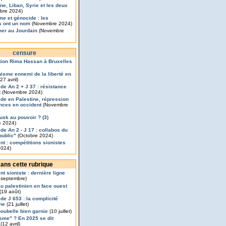
ine, Liban, Syrie et les deux
bre 2024)
me et génocide : les
s ont un nom
(Novembre 2024)
mer au Jourdain
(Novembre
censure
ion Rima Hassan à Bruxelles
nisme ennemi de la liberté en
27 avril)
de An 2 + J 37 : résistance
t
(Novembre 2024)
de en Palestine, répression
ances en occident
(Novembre
usk au pouvoir ? (3)
 2024)
de An 2 - J 17 : collabos du
public"
(Octobre 2024)
nt : compétitions sionistes
2024)
ans cette rubrique
t sioniste : dernière ligne
 septembre)
u palestinien en face ouest
(19 août)
de J 653 : la complicité
nne
(21 juillet)
poubelle bien garnie
(10 juillet)
sme" ? En 2025 se dit
(12 avril)