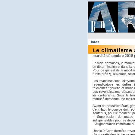
Infos
Le climatisme 
mardi 4 décembre 2018
En trois semaines, le mouvem
en détermination et dans la r
Pour ce qui est de la mobilis
l’unité près !), auxquels, selo
Les manifestations citoyen
revendicatoire les défilés 
"extrèmes" gauche et droite 
Les revendications dépassen
les carburants. Sous le ter
mobilisé demande une meilleu
Avant de possibles états-gén
d’en Haut, le pouvoir doit re
soutenus, pour le moment, pa
–
Suppression de toutes 
indispensables pour se dépla
–
Augmentation immédiate du
Utopie ? Cette dernière reve
ploutocratie depuis trente an