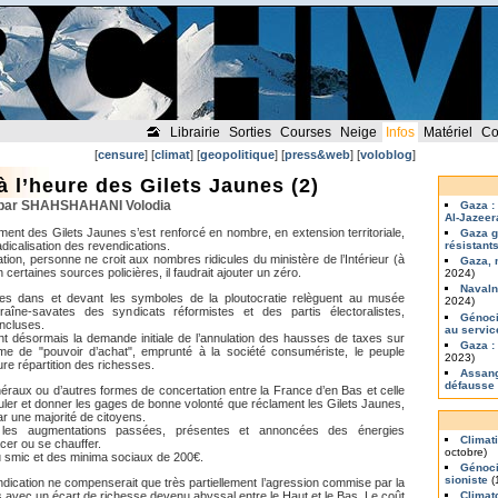
Librairie
Sorties
Courses
Neige
Infos
Matériel
Co
[
censure
] [
climat
] [
geopolitique
] [
press&web
] [
voloblog
]
à l’heure des Gilets Jaunes (2)
 par SHAHSHAHANI Volodia
Gaza :
Al-Jazeer
ent des Gilets Jaunes s’est renforcé en nombre, en extension territoriale,
Gaza g
adicalisation des revendications.
résistant
ation, personne ne croit aux nombres ridicules du ministère de l’Intérieur (à
Gaza, 
n certaines sources policières, il faudrait ajouter un zéro.
2024)
Navaln
nes dans et devant les symboles de la ploutocratie relèguent au musée
2024)
traîne-savates des syndicats réformistes et des partis électoralistes,
Génoci
incluses.
au servi
t désormais la demande initiale de l’annulation des hausses de taxes sur
Gaza :
me de "pouvoir d’achat", emprunté à la société consumériste, le peuple
2023)
re répartition des richesses.
Assang
défausse
éraux ou d’autres formes de concertation entre la France d’en Bas et celle
culer et donner les gages de bonne volonté que réclament les Gilets Jaunes,
r une majorité de citoyens.
les augmentations passées, présentes et annoncées des énergies
Climat
cer ou se chauffer.
octobre)
 smic et des minima sociaux de 200€.
Génoci
sioniste
(
ndication ne compenserait que très partiellement l’agression commise par la
s avec un écart de richesse devenu abyssal entre le Haut et le Bas. Le coût
Climat