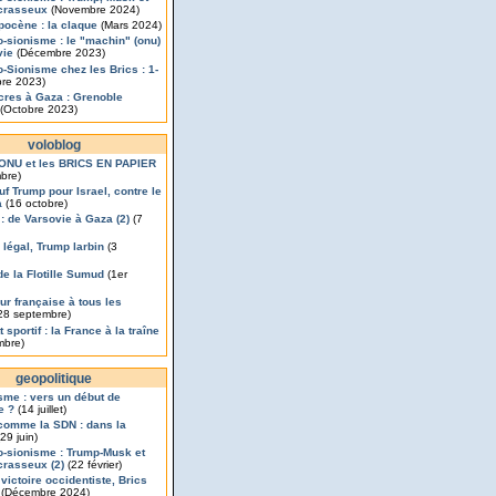
crasseux
(Novembre 2024)
pocène : la claque
(Mars 2024)
o-sionisme : le "machin" (onu)
vie
(Décembre 2023)
o-Sionisme chez les Brics : 1-
re 2023)
res à Gaza : Grenoble
(Octobre 2023)
voloblog
’ONU et les BRICS EN PAPIER
bre)
uf Trump pour Israel, contre le
a
(16 octobre)
 : de Varsovie à Gaza (2)
(7
légal, Trump larbin
(3
de la Flotille Sumud
(1er
ur française à tous les
28 septembre)
 sportif : la France à la traîne
mbre)
geopolitique
isme : vers un début de
e ?
(14 juillet)
comme la SDN : dans la
29 juin)
o-sionisme : Trump-Musk et
rasseux (2)
(22 février)
 victoire occidentiste, Brics
(Décembre 2024)