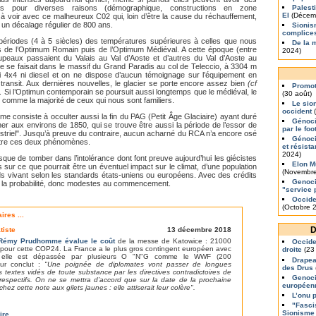
s pour diverses raisons (démographique, constructions en zone
Palest
EI
(Décem
à voir avec ce malheureux C02 qui, loin d’être la cause du réchauffement,
un décalage régulier de 800 ans.
Sionis
complice
périodes (4 à 5 siècles) des températures supérieures à celles que nous
De la 
rs de l’Optimum Romain puis de l’Optimum Médiéval. A cette époque (entre
2024)
upeaux passaient du Valais au Val d’Aoste et d’autres du Val d’Aoste au
 se faisait dans le massif du Grand Paradis au col de Teleccio, à 3304 m
rs ni 4x4 ni diesel et on ne dispose d’aucun témoignage sur l’équipement en
 transit. Aux dernières nouvelles, le glacier se porte encore assez bien
(cf
Promot
. Si l’Optimun contemporain se poursuit aussi longtemps que le médiéval, le
(30 août)
 comme la majorité de ceux qui nous sont familiers.
Le sio
occident
(
me consiste à occulter aussi la fin du PAG (Petit Âge Glaciaire) ayant duré
Génoci
ner aux environs de 1850, qui se trouve être aussi la période de l’essor de
par le foo
striel". Jusqu’à preuve du contraire, aucun acharné du RCA n’a encore osé
Génoci
 entre ces deux phénomènes.
et résist
2024)
sque de tomber dans l’intolérance dont font preuve aujourd’hui les giécistes
Elon M
 sur ce que pourrait être un éventuel impact sur le climat, d’une population
(Novembre
ds vivant selon les standards états-uniens ou européens. Avec des crédits
Genoci
e la probabilité, donc modestes au commencement.
"service 
Occide
(Octobre 
res ...
D
tiste
13 décembre 2018
Rémy Prudhomme évalue le coût
de la messe de Katowice : 21000
Occiden
 pour cette COP24. La France a le plus gros contingent européen avec
droite
(23
 elle est dépassée par plusieurs O "N"G comme le WWF (200
Drapea
eur conclut :
"Une poignée de diplomates vont passer de longues
des Drus
 textes vidés de toute substance par les directives contradictoires de
Genoci
espectifs. On ne se mettra d’accord que sur la date de la prochaine
europée
cachez cette note aux gilets jaunes : elle attiserait leur colère".
L’onu 
"Fasci
Sionisme
ire