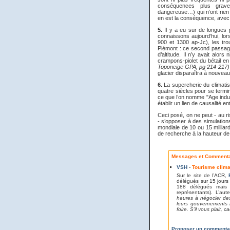
conséquences plus grave
dangereuse…) qui n’ont rien 
en est la conséquence, avec 
5.
Il y a eu sur de longues 
connaissons aujourd’hui, lo
900 et 1300 ap-Jc), les tro
Piémont : ce second passage
d’altitude. Il n’y avait alo
crampons-piolet du bétail en
Toponeige GPA, pg 214-217)
glacier disparaîtra à nouveau
6.
La supercherie du climatis
quatre siècles pour se termi
ce que l’on nomme "Age indu
établir un lien de causalité
Ceci posé, on ne peut - au ri
- s’opposer à des simulations
mondiale de 10 ou 15 milliar
de recherche à la hauteur d
Messages et Commentai
VSH
-
Tourisme clima
Sur le site de l’ACR,
délégués sur 15 jours
188 délégués mais
représentants). L’aut
heures à négocier des
leurs gouvernements r
foire. S’il vous plait, 
Proposer un commenta