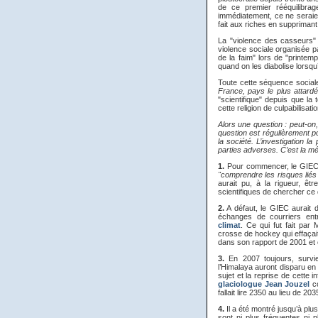
de ce premier rééquilibra
immédiatement, ce ne seraie
fait aux riches en supprimant 
La "violence des casseurs" 
violence sociale organisée p
de la faim" lors de "printe
quand on les diabolise lorsqu
Toute cette séquence sociale
France, pays le plus attardé 
"scientifique" depuis que la 
cette religion de culpabilisa
Alors une question : peut-on,
question est régulièrement p
la société. L’investigation l
parties adverses. C’est la mé
1.
Pour commencer, le GIEC, c
"comprendre les risques lié
aurait pu, à la rigueur, ê
scientifiques de chercher ce q
2.
A défaut, le GIEC aurait 
échanges de courriers ent
climat
. Ce qui fut fait pa
crosse de hockey qui effaça
dans son rapport de 2001 et 
3.
En 2007 toujours, survie
l’Himalaya auront disparu e
sujet et la reprise de cette 
glaciologue Jean Jouzel
co
fallait lire 2350 au lieu de 203
4.
Il a été montré jusqu’à plus
sont ni plus fréquentes ni p