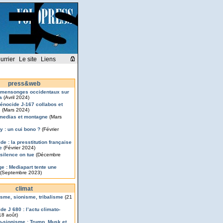
urrier
Le site
Liens
press&web
 mensonges occidentaux sur
a
(Avril 2024)
énocide J-167 collabos et
s
(Mars 2024)
medias et montagne
(Mars
y : un cui bono ?
(Février
de : la presstitution française
ce
(Février 2024)
 silence on tue
(Décembre
e : Mediapart tente une
(Septembre 2023)
climat
isme, sionisme, tribalisme
(21
de J 680 : l’actu climato-
18 août)
o-sionisme : Trump, Musk et