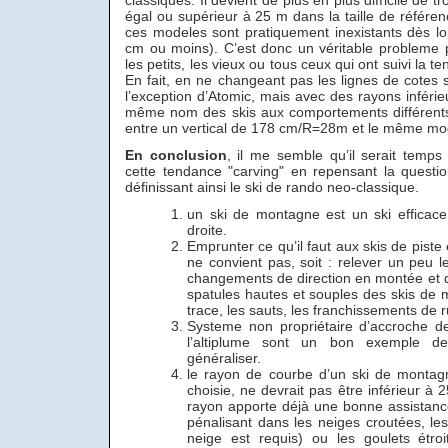
classiques. Il devient de plus en plus difficile de 
égal ou supérieur à 25 m dans la taille de référe
ces modeles sont pratiquement inexistants dès lor
cm ou moins). C’est donc un véritable probleme 
les petits, les vieux ou tous ceux qui ont suivi la
En fait, en ne changeant pas les lignes de cotes 
l’exception d’Atomic, mais avec des rayons inférie
même nom des skis aux comportements différents
entre un vertical de 178 cm/R=28m et le même m
En conclusion
, il me semble qu’il serait temp
cette tendance "carving" en repensant la questi
définissant ainsi le ski de rando neo-classique.
un ski de montagne est un ski effica
droite.
Emprunter ce qu’il faut aux skis de piste e
ne convient pas, soit : relever un peu l
changements de direction en montée et 
spatules hautes et souples des skis de 
trace, les sauts, les franchissements de ru
Systeme non propriétaire d’accroche d
l’altiplume sont un bon exemple de
généraliser.
le rayon de courbe d’un ski de montagn
choisie, ne devrait pas être inférieur à 
rayon apporte déjà une bonne assistanc
pénalisant dans les neiges croutées, l
neige est requis) ou les goulets étro