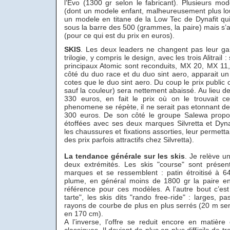
l’Evo (1300 gr selon le fabricant). Plusieurs mod
(dont un modele enfant, malheureusement plus lo
un modele en titane de la Low Tec de Dynafit qui 
sous la barre des 500 (grammes, la paire) mais s’a
(pour ce qui est du prix en euros).
SKIS
. Les deux leaders ne changent pas leur g
trilogie, y compris le design, avec les trois Alitrail :
principaux Atomic sont reconduits, MX 20, MX 11
côté du duo race et du duo sint aero, apparait u
cotes que le duo sint aero. Du coup le prix public 
sauf la couleur) sera nettement abaissé. Au lieu d
330 euros, en fait le prix où on le trouvait c
phenomene se répète, il ne serait pas etonnant de 
300 euros. De son côté le groupe Salewa prop
étoffées avec ses deux marques Silvretta et Dyn
les chaussures et fixations assorties, leur permett
des prix parfois attractifs chez Silvretta).
La tendance générale sur les skis
. Je relève un
deux extrémités. Les skis "course" sont présen
marques et se ressemblent : patin étroitisé à
plume, en général moins de 1800 gr la paire en
référence pour ces modèles. A l’autre bout c’es
tarte", les skis dits "rando free-ride" : larges, 
rayons de courbe de plus en plus serrés (20 m s
en 170 cm).
A l’inverse, l’offre se reduit encore en matièr