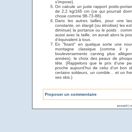
s’impose).
On calcule un juste rapport poids-portan
de 2,2 kg/165 cm (ce qui pourrait donn
chose comme 98-73-88).
Dans les autres tailles, pour une l
constante, on élargit (ou étroitise) les 
diminue) la portance ou le poids : comme
aussi avec la taille, on aurait alors la pos
d’équivalent à tous.
En "fixant" en quelque sorte une nou
montagne classique (comme il y 
bouleversements carving plus allège
années), le choix des peaux de phoque
tête. (Rappelons que le prix d’une pe
proche aujourd’hui de celui d’un bon 
certains soldeurs, un comble... et un fr
ses skis.)
Proposer un commentaire
accueil
|
e