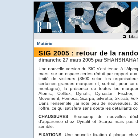
Libra
Matériel
SIG 2005 : retour de la rand
dimanche 27 mars 2005 par SHAHSHAHAN
Une nouvelle version du SIG s’est tenue à l’Alp
mars, sur un espace certes réduit par rapport au
limité de visiteurs (3500 selon les organisate
certaines grandes marques et, surtout, pour ce 
montagne), la présence de toutes les marques
Atomic, Colltex, Dynafit, Dynastar, Fischer,
Movement, Pomoca, Scarpa, Silvretta, Skitrab, Volkl
Dans l’ensemble j’ai noté peu de nouveautés, do
l’offre, ce qui satisfera sans doute les détaillant
CHAUSSURES
. Beaucoup de nouvelles décl
d’apparence chez Dynafit et Scarpa mais pas d’i
semblé.
FIXATIONS
. Une nouvelle fixation à plaque che