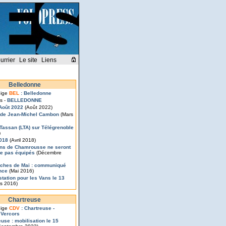
urrier
Le site
Liens
Belledonne
eige
BEL
: Belledonne
s -
BELLEDONNE
Août 2022
(Août 2022)
de Jean-Michel Cambon
(Mars
 Tassan (LTA) sur Télégrenoble
)
2018
(Avril 2018)
ns de Chamrousse ne seront
e pas équipés
(Décembre
ches de Mai : communiqué
nce
(Mai 2016)
station pour les Vans le 13
s 2016)
Chartreuse
eige
CDV
: Chartreuse -
 Vercors
euse : mobilisation le 15