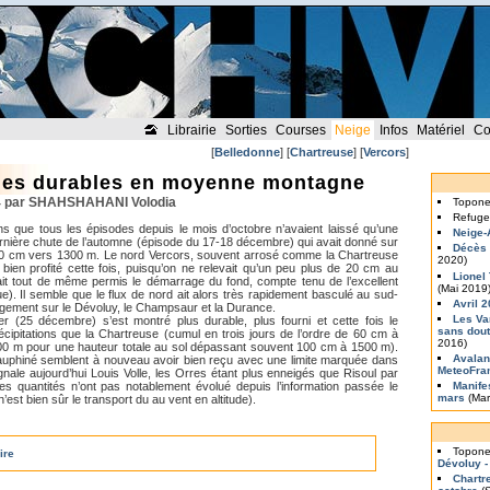
Librairie
Sorties
Courses
Neige
Infos
Matériel
Co
[
Belledonne
] [
Chartreuse
] [
Vercors
]
ges durables en moyenne montagne
4 par SHAHSHAHANI Volodia
Topon
Refuge
s que tous les épisodes depuis le mois d’octobre n’avaient laissé qu’une
Neige-
rnière chute de l’automne (épisode du 17-18 décembre) qui avait donné sur
Décès 
50 cm vers 1300 m. Le nord Vercors, souvent arrosé comme la Chartreuse
2020)
 bien profité cette fois, puisqu’on ne relevait qu’un peu plus de 20 cm au
Lionel
it tout de même permis le démarrage du fond, compte tenu de l’excellent
(Mai 2019
ique). Il semble que le flux de nord ait alors très rapidement basculé au sud-
Avril 
igement sur le Dévoluy, le Champsaur et la Durance.
Les Va
er (25 décembre) s’est montré plus durable, plus fourni et cette fois le
sans dout
cipitations que la Chartreuse (cumul en trois jours de l’ordre de 60 cm à
2016)
0 m pour une hauteur totale au sol dépassant souvent 100 cm à 1500 m).
Avalan
auphiné semblent à nouveau avoir bien reçu avec une limite marquée dans
MeteoFra
nale aujourd’hui Louis Volle, les Orres étant plus enneigés que Risoul par
es quantités n’ont pas notablement évolué depuis l’information passée le
Manife
mars
(Mar
n’est bien sûr le transport du au vent en altitude).
Topon
ire
Dévoluy -
Chartr