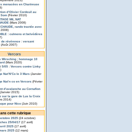
eptembre 2023)
s menacées en Chartreuse
3)
tion d’Olivier Cordeuil au
 Som
(Février 2010)
TAGE M6, NAT
HAUDE
(Mars 2008)
CHAUDE, rando tractée avec
 2008)
LE : culmens et belvédères
7)
 de révérence : versant
(Août 2007)
Vercors
s Wirsching ; hommage 10
tard
(Mars 2020)
 5/05 : Vercors contre Linky
)
ge Nat’N’Co le 3 Mars
(Janvier
ge Nat’n co en Vercors
(Février
nt d’avalanche au Cornafion
(Janvier 2015)
 sur la gare de Lus la Croix
rs 2014)
aque pour Nico
(Juin 2010)
ans cette rubrique
octobre 2025
(24 octobre)
ches 25/04/17
(17 avril)
avril 2025
(17 avril)
mars 2025
(12 mars)