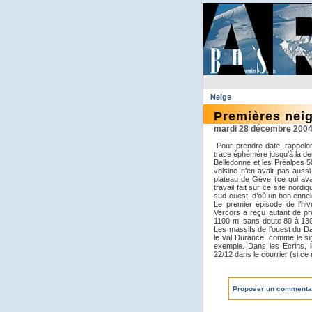
Neige
Premières nei
mardi 28 décembre 200
Pour prendre date, rappelon
trace éphémère jusqu’à la de
Belledonne et les Préalpes 
voisine n’en avait pas aussi
plateau de Gève (ce qui ava
travail fait sur ce site nord
sud-ouest, d’où un bon enne
Le premier épisode de l’hiv
Vercors a reçu autant de pré
1100 m, sans doute 80 à 130
Les massifs de l’ouest du D
le val Durance, comme le sig
exemple. Dans les Ecrins, l
22/12 dans le courrier (si ce 
Proposer un commenta