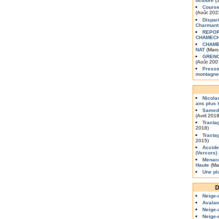
octobre
(S
Course
(Août 202
Dispari
Charmant
REPOR
CHAMEC
CHAME
NAT
(Mars
GRENOB
(Août 200
Presse
montagne
Nicola
ans plus 
Samedi
(Avril 2018
Tracta
2018)
Tracta
2015)
Accide
(Vercors)
Menace
Haute
(Ma
Une pl
D
Neige-
Avalan
Neige-
Neige-