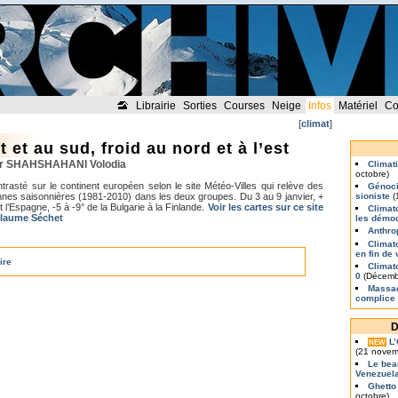
Librairie
Sorties
Courses
Neige
Infos
Matériel
Co
[
climat
]
 et au sud, froid au nord et à l’est
par SHAHSHAHANI Volodia
Climat
octobre)
trasté sur le continent européen selon le site Météo-Villes qui relève des
Génoci
nes saisonnières (1981-2010) dans les deux groupes. Du 3 au 9 janvier, +
sioniste
(
et l’Espagne, -5 à -9° de la Bulgarie à la Finlande.
Voir les cartes sur ce site
Climat
llaume Séchet
les démo
Anthro
Climat
en fin de 
ire
Climat
0
(Décemb
Massac
complice
D
L
NEW
(21 novem
Le bea
Venezuel
Ghetto
octobre)