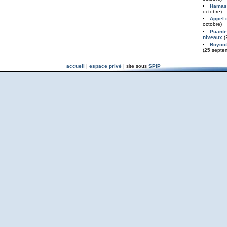
Hamas 
octobre)
Appel 
octobre)
Puante
niveaux
(
Boycott
(25 septe
accueil
|
espace privé
| site sous
SPIP