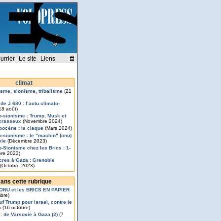
urrier
Le site
Liens
climat
isme, sionisme, tribalisme
(21
de J 680 : l’actu climato-
18 août)
o-sionisme : Trump, Musk et
crasseux
(Novembre 2024)
pocène : la claque
(Mars 2024)
o-sionisme : le "machin" (onu)
vie
(Décembre 2023)
o-Sionisme chez les Brics : 1-
re 2023)
res à Gaza : Grenoble
(Octobre 2023)
ans cette rubrique
’ONU et les BRICS EN PAPIER
bre)
uf Trump pour Israel, contre le
a
(16 octobre)
 : de Varsovie à Gaza (2)
(7