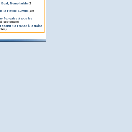
légal, Trump larbin
(3
de la Flotille Sumud
(1er
ur française à tous les
28 septembre)
 sportif : la France à la traîne
mbre)