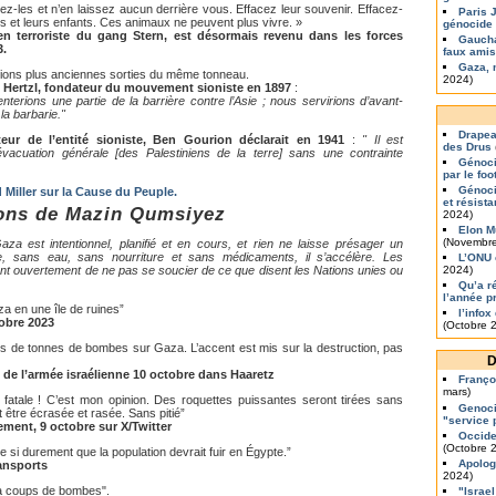
z-les et n’en laissez aucun derrière vous. Effacez leur souvenir. Effacez-
Paris 
res et leurs enfants. Ces animaux ne peuvent plus vivre. »
génocide
en terroriste du gang Stern, est désormais revenu dans les forces
Gaucha
3.
faux amis
Gaza, 
tations plus anciennes sorties du même tonneau.
2024)
Hertzl, fondateur du mouvement sioniste en 1897
:
nterions une partie de la barrière contre l’Asie ; nous servirions d’avant-
 la barbarie."
Drapea
teur de l’entité sioniste, Ben Gourion déclarait en 1941
:
" Il est
des Drus
évacuation générale [des Palestiniens de la terre] sans une contrainte
Génoci
par le foo
Génoci
 Miller sur la Cause du Peuple.
et résist
tions de Mazin Qumsiyez
2024)
Elon M
(Novembre
aza est intentionnel, planifié et en cours, et rien ne laisse présager un
re, sans eau, sans nourriture et sans médicaments, il s’accélère. Les
L’ONU 
tent ouvertement de ne pas se soucier de ce que disent les Nations unies ou
2024)
Qu’a r
l’année p
a en une île de ruines”
l’info
obre 2023
(Octobre 
s de tonnes de bombes sur Gaza. L’accent est mis sur la destruction, pas
D
e de l’armée israélienne 10 octobre dans Haaretz
Franço
mars)
 fatale ! C’est mon opinion. Des roquettes puissantes seront tirées sans
Genoci
it être écrasée et rasée. Sans pitié”
"service 
lement, 9 octobre sur X/Twitter
Occide
(Octobre 
 si durement que la population devrait fuir en Égypte.”
Apolog
ransports
2024)
 à coups de bombes".
"Israel