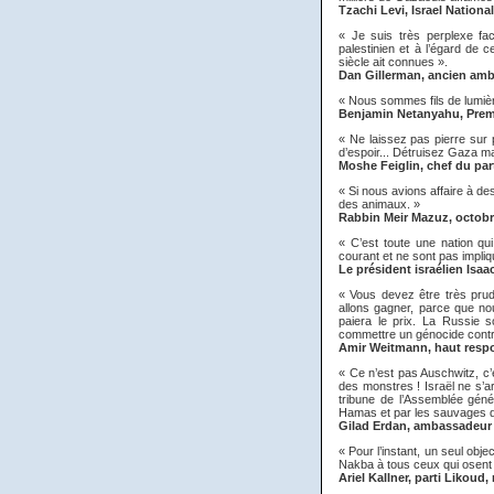
Tzachi Levi, Israel Nation
« Je suis très perplexe fa
palestinien et à l’égard de 
siècle ait connues ».
Dan Gillerman, ancien amb
« Nous sommes fils de lumière
Benjamin Netanyahu, Premie
« Ne laissez pas pierre sur 
d’espoir... Détruisez Gaza ma
Moshe Feiglin, chef du par
« Si nous avions affaire à de
des animaux. »
Rabbin Meir Mazuz, octobr
« C’est toute une nation qu
courant et ne sont pas impliq
Le président israélien Isaa
« Vous devez être très prud
allons gagner, parce que no
paiera le prix. La Russie s
commettre un génocide contre
Amir Weitmann, haut respo
« Ce n’est pas Auschwitz, c
des monstres ! Israël ne s’ar
tribune de l’Assemblée génér
Hamas et par les sauvages 
Gilad Erdan, ambassadeur 
« Pour l’instant, un seul obj
Nakba à tous ceux qui osent s
Ariel Kallner, parti Likou