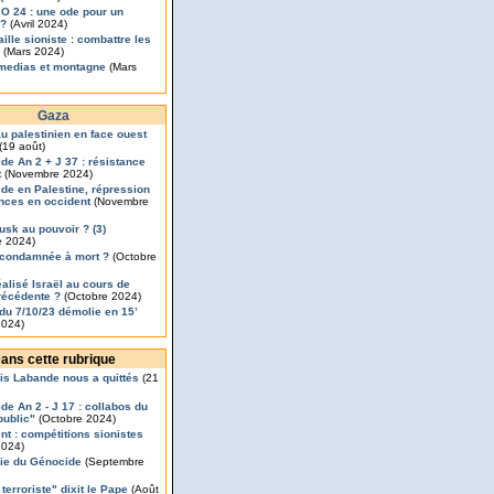
JO 24 : une ode pour un
 ?
(Avril 2024)
ille sioniste : combattre les
(Mars 2024)
medias et montagne
(Mars
Gaza
u palestinien en face ouest
(19 août)
de An 2 + J 37 : résistance
t
(Novembre 2024)
de en Palestine, répression
ances en occident
(Novembre
usk au pouvoir ? (3)
 2024)
condamnée à mort ?
(Octobre
éalisé Israël au cours de
récédente ?
(Octobre 2024)
x du 7/10/23 démolie en 15’
2024)
ans cette rubrique
is Labande nous a quittés
(21
de An 2 - J 17 : collabos du
public"
(Octobre 2024)
nt : compétitions sionistes
2024)
ie du Génocide
(Septembre
 terroriste" dixit le Pape
(Août