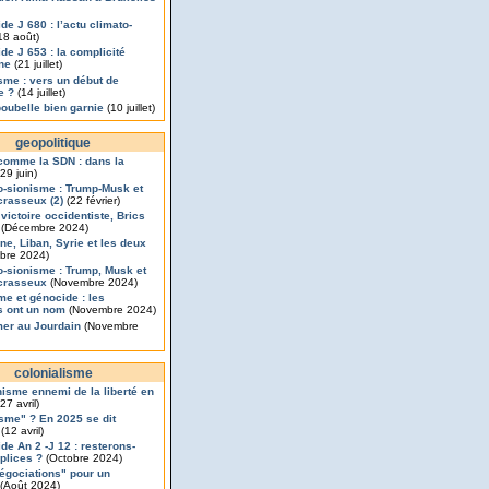
de J 680 : l’actu climato-
18 août)
de J 653 : la complicité
nne
(21 juillet)
isme : vers un début de
e ?
(14 juillet)
poubelle bien garnie
(10 juillet)
geopolitique
comme la SDN : dans la
29 juin)
o-sionisme : Trump-Musk et
rasseux (2)
(22 février)
 victoire occidentiste, Brics
(Décembre 2024)
ine, Liban, Syrie et les deux
bre 2024)
o-sionisme : Trump, Musk et
crasseux
(Novembre 2024)
me et génocide : les
s ont un nom
(Novembre 2024)
mer au Jourdain
(Novembre
colonialisme
nisme ennemi de la liberté en
27 avril)
sme" ? En 2025 se dit
(12 avril)
de An 2 -J 12 : resterons-
plices ?
(Octobre 2024)
égociations" pour un
(Août 2024)