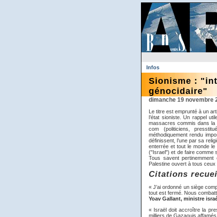
Infos
Sionisme : "in
génocidaire"
dimanche 19 novembre 
Le titre est emprunté à un ar
l’état sioniste. Un rappel ut
massacres commis dans la b
com (politiciens, pressti
méthodiquement rendu imposs
définissent, l’une par sa relig
enterrée et tout le monde le s
("Israel") et de faire comme 
Tous savent pertinemment qu
Palestine ouvert à tous ceux
Citations recuei
« J’ai ordonné un siège comple
tout est fermé. Nous combat
Yoav Gallant, ministre israé
« Israël doit accroître la p
milliers de Gazaouis affamés 