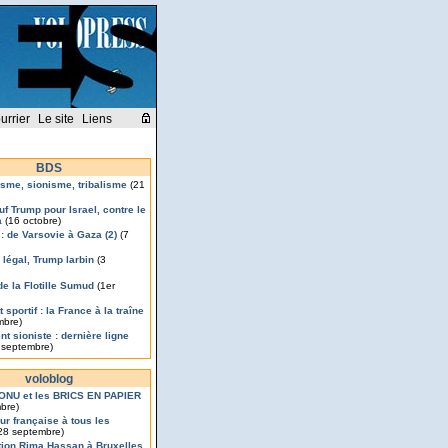
urrier
Le site
Liens
BDS
isme, sionisme, tribalisme
(21
uf Trump pour Israel, contre le
a
(16 octobre)
 : de Varsovie à Gaza (2)
(7
légal, Trump larbin
(3
de la Flotille Sumud
(1er
 sportif : la France à la traîne
mbre)
t sioniste : dernière ligne
 septembre)
voloblog
’ONU et les BRICS EN PAPIER
bre)
ur française à tous les
28 septembre)
ion Rima Hassan à Bruxelles