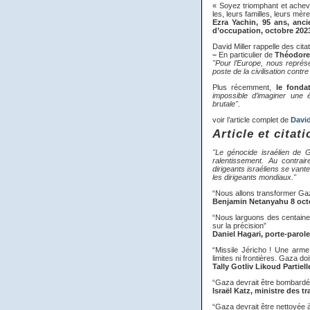
« Soyez triomphant et acheve
les, leurs familles, leurs mè
Ezra Yachin, 95 ans, anci
d’occupation, octobre 202
David Miller rappelle des ci
–
En particulier de
Théodore 
"Pour l’Europe, nous représe
poste de la civilisation contre
Plus récemment,
le fonda
impossible d’imaginer une 
brutale".
voir l’article complet de
David
Article et cita
"Le génocide israélien de G
ralentissement. Au contrai
dirigeants israéliens se van
les dirigeants mondiaux."
“Nous allons transformer Gaz
Benjamin Netanyahu 8 oct
“Nous larguons des centaine
sur la précision”
Daniel Hagari, porte-parol
“Missile Jéricho ! Une arme
limites ni frontières. Gaza do
Tally Gotliv Likoud Partiel
“Gaza devrait être bombardée
Israël Katz, ministre des t
“Gaza devrait être nettoyée