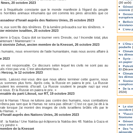
al News, 20 octobre 2023
(30 août)
Génoci
ce à l’inquiétude constante que le monde manifeste à l’égard du peuple
sioniste
(
ces horribles animaux inhumains qui ont commis les pires atrocités que ce
Genoci
europée
assadeur d’Israël auprès des Nations Unies, 25 octobre 2023
Bellic
résistanc
, eux sont fils des ténèbres. Et la lumière prévaudra sur les ténèbres. »
L’onu 
r ministre israélien, 25 octobre 2023
pierre à Gaza. Gaza doit se tourner vers Dresde, oui ! Incendie total, plus
intenant ! Maintenant ! »
L’Onu 
ti sioniste Zehut, ancien membre de la Knesset, 26 octobre 2023
poubelle
(
s humains, nous enverrions de l’aide humanitaire, mais nous avons affaire à
Climat
les démoc
e 2023
Syrie :
en papier
i en est responsable. Ce discours selon lequel les civils ne sont pas au
Palest
ués n’est pas vrai. C’est absolument faux. »
EI
(Décem
c Herzog, le 12 octobre 2023
Climat
les démo
ents. Laissez-moi vous dire que nous allons terminer cette guerre, nous
Sionis
us sommes plus forts. Après cela, la Russie en paiera le prix. La Russie
complice
outient les ennemis d’Israël. La Russie soutient le peuple nazi qui veut
De la 
 nous. Et la Russie en paiera le prix. »
2024)
nsable du parti Likoud, sur RT, 19 octobre 2023
’est le Hamas ! Nous ne luttons pas contre des humains, nous combattons
rêtera pas tant que le Hamas ne sera pas détruit ! C’est ce que j’ai dit à la
Le sio
ale lorsque j’ai montré des images de civils israéliens brûlés vifs par le
occident
(
du Hamas. »
"Fasci
d’Israël auprès des Nations Unies, 26 octobre 2023
Sionisme
ectif : la Nakba ! Une Nakba qui éclipsera la Nakba des 48. Nakba à Gaza et
Génoci
nous com
’y joindre ».
d, membre de la Knesset
Des "n
génocide