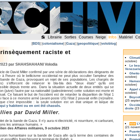
Librairie
Sorties
Courses
Neige
Infos
Matériel
Co
[
BDS
] [
colonialisme
] [
Gaza
] [
geopolitique
] [
voloblog
]
trinsèquement raciste et
Climat
octobre)
2023 par SHAHSHAHANI Volodia
Le bea
Venezuel
ticle de David Miller confirmé par une série de déclarations des dirigeants de
Ghetto
ile à l’heure où le bellicisme occidental ne peut plus occulter l’ampleur des
octobre)
ande de Gaza, provoquant un rejet de ses populations. Les chargés de
Hamas 
tués) s’efforcent de relancer le bla-bla des "deux états" qu’ils ont
octobre)
ible depuis trente ans. Dans la situation actuelle de deux entités qui se
Appel 
ion (juive) l’autre par sa nationalité (palestinienne) cette solution est morte et
octobre)
ait. Ce faisant le but de l’occident est de retarder la disparition de l’état 1
Boycott
si face à ce monstre armé (avant-poste US) l’état 2 pouvait enfin (re)naître.
(25 septe
e c’est impossible : la seule solution est un état unique et laïque de
Occiden
qui y habitent ou en ont été chassés.
droite
(23
llies par David Miller.
t de la bande de Gaza. Il n’y aura ni électricité, ni nourriture, ni carburant,
L
NEW
tons les animaux humains. »
(21 novem
lien des Affaires militaires, 9 octobre 2023
Puante
niveaux
(
ression humanitaire sur la bande de Gaza afin qu’à terme des centaines de
et assoiffés franchissent le terminal de Rafah. »
Promot