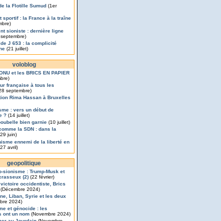
de la Flotille Sumud
(1er
 sportif : la France à la traîne
mbre)
t sioniste : dernière ligne
 septembre)
de J 653 : la complicité
nne
(21 juillet)
voloblog
’ONU et les BRICS EN PAPIER
bre)
ur française à tous les
28 septembre)
ion Rima Hassan à Bruxelles
isme : vers un début de
e ?
(14 juillet)
poubelle bien garnie
(10 juillet)
comme la SDN : dans la
29 juin)
nisme ennemi de la liberté en
27 avril)
geopolitique
o-sionisme : Trump-Musk et
rasseux (2)
(22 février)
 victoire occidentiste, Brics
(Décembre 2024)
ine, Liban, Syrie et les deux
bre 2024)
me et génocide : les
s ont un nom
(Novembre 2024)
mer au Jourdain
(Novembre