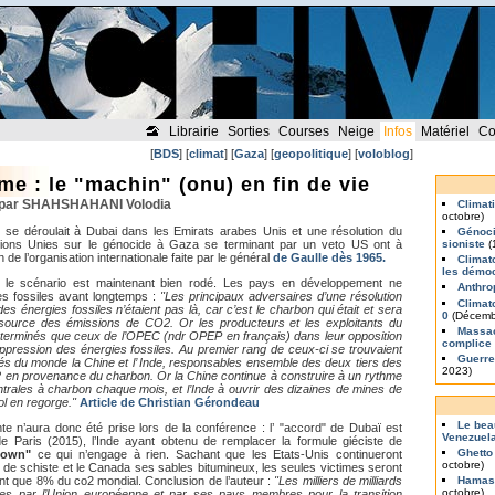
Librairie
Sorties
Courses
Neige
Infos
Matériel
Co
[
BDS
] [
climat
] [
Gaza
] [
geopolitique
] [
voloblog
]
me : le "machin" (onu) en fin de vie
3 par SHAHSHAHANI Volodia
Climat
octobre)
 se déroulait à Dubai dans les Emirats arabes Unis et une résolution du
Génoci
tions Unies sur le génocide à Gaza se terminant par un veto US ont à
sioniste
(
on de l’organisation internationale faite par le général
de Gaulle dès 1965.
Climat
les démo
" le scénario est maintenant bien rodé. Les pays en développement ne
Anthro
s fossiles avant longtemps :
"Les principaux adversaires d’une résolution
Climat
 des énergies fossiles n’étaient pas là, car c’est le charbon qui était et sera
0
(Décemb
source des émissions de CO2. Or les producteurs et les exploitants du
Massac
déterminés que ceux de l’OPEC
(ndr OPEP en français)
dans leur opposition
complice
ppression des énergies fossiles. Au premier rang de ceux-ci se trouvaient
Guerre
és du monde la Chine et l’ Inde, responsables ensemble des deux tiers des
2023)
en provenance du charbon. Or la Chine continue à construire à un rythme
rales à charbon chaque mois, et l’Inde à ouvrir des dizaines de mines de
l en regorge."
Article de Christian Gérondeau
Le bea
te n’aura donc été prise lors de la conférence : l’ "accord" de Dubaï est
Venezuel
de Paris (2015), l’Inde ayant obtenu de remplacer la formule giéciste de
Ghetto
down"
ce qui n’engage à rien. Sachant que les Etats-Unis continueront
octobre)
le de schiste et le Canada ses sables bitumineux, les seules victimes seront
ent que 8% du co2 mondial. Conclusion de l’auteur :
"Les milliers de milliards
Hamas 
octobre)
es par l’Union européenne et par ses pays membres pour la transition