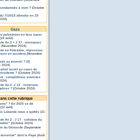
condamnée à mort ?
(Octobre
x du 7/10/23 démolie en 15’
2024)
Gaza
u palestinien en face ouest
(19 août)
de An 2 + J 37 : résistance
t
(Novembre 2024)
de en Palestine, répression
ances en occident
(Novembre
usk au pouvoir ? (3)
 2024)
éalisé Israël au cours de
récédente ?
(Octobre 2024)
nt : compétitions sionistes
2024)
de An 2 -J 12 : resterons-
plices ?
(Octobre 2024)
ans cette rubrique
sme" ? En 2025 se dit
(12 avril)
is Labande nous a quittés
(21
de An 2 - J 17 : collabos du
public"
(Octobre 2024)
ie du Génocide
(Septembre
 terroriste" dixit le Pape
(Août