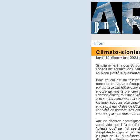
Infos
Climato-sionis
lundi 18 décembre 202
Simultanément la cop 28 qui
conseil de sécurité des Na
nouveau justifié la qualificati
Pour ce qui est du "climat
renonceront pas aux énergie
qui aurait prôné l’élimination
encore demain la première 
charbon étaient tout aussi 
à tout texte demandant la su
les deux pays les plus peupl
émissions mondiales de CO2 
accéléré de nombreuses cent
charbon puisque son sous-so
Aucune décision contraignan
aussi vide que l’ "accord" 
"phase out"
par "
phase 
d’exploiter leur gaz et pétro
les pays de l’UE qui n’émett
d’euros de dépenses prévu