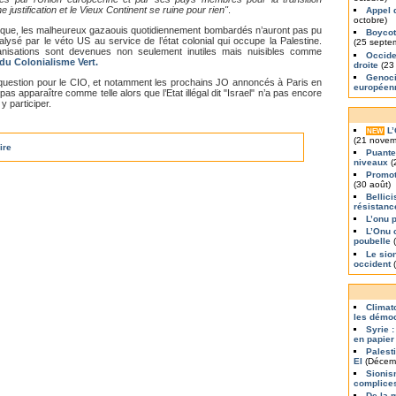
justification et le Vieux Continent se ruine pour rien"
.
Appel 
octobre)
bique, les malheureux gazaouis quotidiennement bombardés n’auront pas pu
Boycott
lysé par le véto US au service de l’état colonial qui occupe la Palestine.
(25 septe
anisations sont devenues non seulement inutiles mais nuisibles comme
Occiden
 du Colonialisme Vert.
droite
(23
Genoci
question pour le CIO, et notamment les prochains JO annoncés à Paris en
europée
as apparaître comme telle alors que l’Etat illégal dit "Israel" n’a pas encore
y participer.
L
NEW
(21 novem
ire
Puante
niveaux
(
Promot
(30 août)
Bellic
résistanc
L’onu 
L’Onu 
poubelle
(
Le sio
occident
(
Climat
les démoc
Syrie :
en papier
Palest
EI
(Décem
Sionis
complice
De la 