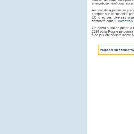
énergétique n’ont donc aucune 
Au nord de la péninsule ara
compter sur le "machin" para
L’Onu et ses diverses org
démontré dans
L’ Invention
On devra aussi se poser la 
2024 où la Russie ne pourra p
à ce jour été déclaré inapte à 
Proposer un commenta