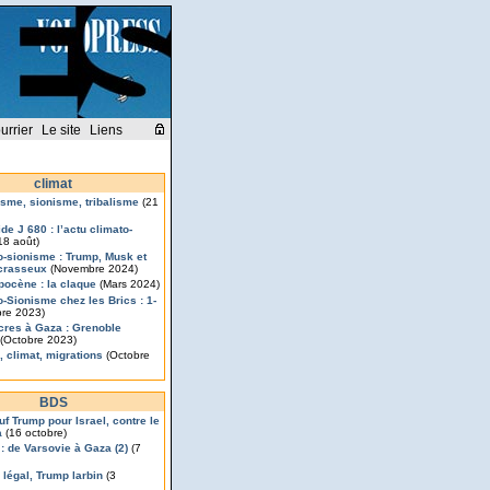
urrier
Le site
Liens
climat
isme, sionisme, tribalisme
(21
de J 680 : l’actu climato-
18 août)
o-sionisme : Trump, Musk et
crasseux
(Novembre 2024)
pocène : la claque
(Mars 2024)
o-Sionisme chez les Brics : 1-
re 2023)
res à Gaza : Grenoble
(Octobre 2023)
, climat, migrations
(Octobre
BDS
uf Trump pour Israel, contre le
a
(16 octobre)
 : de Varsovie à Gaza (2)
(7
légal, Trump larbin
(3