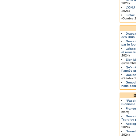
2024)
L’ONU 
2024)
l’info
(Octobre 
Drapea
des Drus
Génoci
par le foo
Génoci
et résist
2024)
Elon M
(Novembre
Qu’a r
l’année p
Occide
(Octobre 
Génoci
nous com
D
"Fasci
Sionisme
Franço
mars)
Genoci
"service 
Apolog
2024)
"Israel
2024)