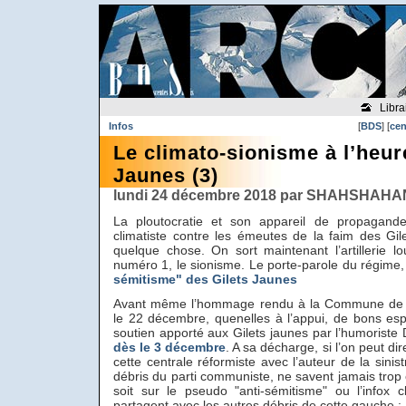
Libra
Infos
[
BDS
] [
cen
Le climato-sionisme à l’heur
Jaunes (3)
lundi 24 décembre 2018 par SHAHSHAHAN
La ploutocratie et son appareil de propagande a
climatiste contre les émeutes de la faim des Gi
quelque chose. On sort maintenant l’artillerie lou
numéro 1, le sionisme. Le porte-parole du régime
sémitisme" des Gilets Jaunes
Avant même l’hommage rendu à la Commune de P
le 22 décembre, quenelles à l’appui, de bons esp
soutien apporté aux Gilets jaunes par l’humorist
dès le 3 décembre
. A sa décharge, si l’on peut di
cette centrale réformiste avec l’auteur de la sinis
débris du parti communiste, ne savent jamais tro
soit sur le pseudo "anti-sémitisme" ou l’infox cl
partagent avec les autres débris de cette gauche :