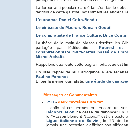
La fureur anti-populaire a été lancée dès le déb
détritus de cette gauche, notamment les anciens 6
L’eurocrate Daniel Cohn-Bendit
Le cinéaste de Macron, Romain Goupil
Le complotiste de France Culture, Brice Coutur
La thèse de la main de Moscou derrière les Gil
partagée par l’éditocratie :
Fourest et 
conspirationniste multi-cartes passé de Fran
Michel Aphatie
Rappelons que toute cette pègre médiatique est fi
Un utile rappel de leur arrogance a été recen
Pauline Perrenot
.
Et par la même journaliste,
une étude de cas avec
Messages et Commentaires ...
VSH
-
deux "extrêmes droite"…
…enfin si ces termes ont encore un se
Réconciliation
ne cesse de dénoncer un "n
le "Rassemblement National" est un poste
Ligue italienne de Salvini
, le RN de Le
jamais une occasion d’afficher son allégean