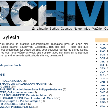
Librairie
Sorties
Courses
Neige
Infos
Matériel
Co
 Sylvain
-du-Rhône, je pratique essentiellement l’escalade près de chez moi
ADG
-
e, Sainte Baume, Soubeyran, Garlaban... rien que celà !). Mais dès que
ALOL
e, essentiellement les Alpes du Sud, pour quelques sorties de ski de rando,
ANC
- 
s ce cas, je privilégie un week-end complet avec nuit dans un refuge non
BOB
-
s un grand fervent de quiétude, de silence, de nature !!
BOP
-
CBL
- 
CEI
- 
ain.poitrat.free.fr
CES
- 
CGA
-
ses
CL3
- 
COM
-
 - ROCCA ROSSA
(23)
DAR
-
E MANIGLIA-CIALANCIOUN-MARINET
(22)
DEB
-
 GLEIZE
(18)
DEC
- 
PHILIPPE
, Puy de Manse-Saint Philippe-Moissière
(3)
DME
-
ETTE
, Col, sommet et tour
(3)
E LA ROUANNETTE
, Depuis Archinard
(3)
DPM
-
DU GRAND PUECH
, Boucle autour de Mimet
(56)
DRO
-
AGNE
, Route du Pic de Bartagne
(53)
EBF
-
E D'ORCIÈRES
, Face N
(3)
ENZ
-
 VALLON PIERRA
, Face SE
(18)