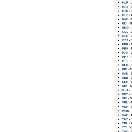
MLF
-
MNT
-
MTR
-
MUR
- 
NAT
- 
NIJ
- 
NMO
-
ODL
- 
OLE
- 
OST
-
PBR
-
PBV
-
PJO
-
PPY
-
PTA
- 
RED
- 
RIM
- 
SAN
-
SEB
- 
SEP
-
SIM
- 
STB
-
UDY
-
VIC
- 
VRL
-
VSH
-
WON
-
XAG
-
YAC
-
YPL
- 
YTI
- 
YVO
-