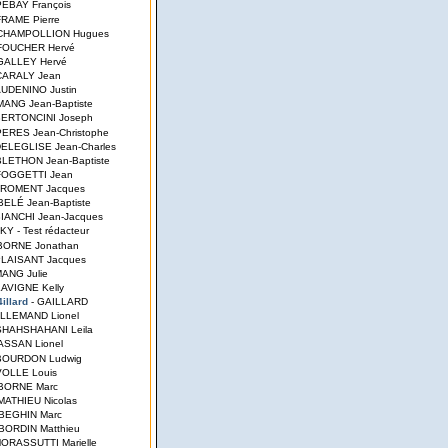
PEBAY François
FRAME Pierre
CHAMPOLLION Hugues
 FOUCHER Hervé
 GALLEY Hervé
 CARALY Jean
AUDENINO Justin
 MANG Jean-Baptiste
BERTONCINI Joseph
PERES Jean-Christophe
DELEGLISE Jean-Charles
BLETHON Jean-Baptiste
 FOGGETTI Jean
FROMENT Jacques
ABELÉ Jean-Baptiste
BIANCHI Jean-Jacques
JKY - Test rédacteur
 BORNE Jonathan
PLAISANT Jacques
MANG Julie
LAVIGNE Kelly
illard
- GAILLARD
ALLEMAND Lionel
 SHAHSHAHANI Leila
TASSAN Lionel
 BOURDON Ludwig
VOLLE Louis
 BORNE Marc
 MATHIEU Nicolas
 BEGHIN Marc
 BORDIN Matthieu
MORASSUTTI Marielle