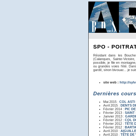
SPO - POITRAT
Résidant dans les Bouches
(Calanques, Sainte-Victoir
possible, je file en montagn
ou grandes voies l’été. Dan
gardé, sinon bivouac... je sui
site web :
http://sylv
Dernières cour
Mai 2015 :
COL ASTI
Avril 2015 :
DENTS D
Février 2014 :
PIC DE
Février 2013 :
SAINT 
Janvier 2013 :
GARD
Février 2012 :
COL D
Février 2012 :
TÊTE 
Février 2012 :
BART
Avril 2010 :
AIGUILL
Avril 2010 :
TÊTE DE