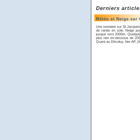
Derniers article
Météo et Neige sur
Une semaine sur St Jacques e
de rando en solo. Neige jus
jusque vers 2000m. Quelques
plus rien en-dessous de 200
Quant au Dévoluy, hier AP, j’