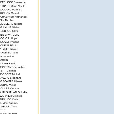
 LEFOLGOC Emmanuel
 THIBAUT Marie-Noëlle
 ROLLAND Matthieu
RUCHON Marcel
SCHAEFFER Nathanaël
JEAN Nicolas
 MOSSIERE Nicolas
DE LYLLE Olivier
LESBROS Olivier
 OBSERVATEUR2
 BORIC Philippe
 BOUVAT Philippe
 JOURNÉ PAUL
 PEYRE Philippe
TARDIVEL Pierre
La rédaction
MARTIN
 Shlomo Sand
CONSTANT Sebastien
 SEPTIC climat
SIDOROFF Michel
 BAUZAC Stéphane
 DESCAMPS Ulysse
JOURNE Victor
 ROULET Vincent
 SHAHSHAHANI Volodia
 WARNIER Grégoire
 GIRAUDO Xavier
 COMAS Yannick
PIARULLI Yves
YETIS
 SCREMIN Yvon