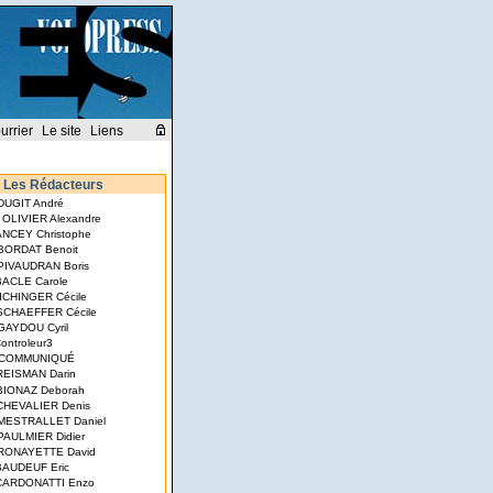
urrier
Le site
Liens
Les Rédacteurs
 DUGIT André
- OLIVIER Alexandre
ANCEY Christophe
 BORDAT Benoit
 PIVAUDRAN Boris
BACLE Carole
EICHINGER Cécile
SCHAEFFER Cécile
 GAYDOU Cyril
Controleur3
 COMMUNIQUÉ
 REISMAN Darin
 BIONAZ Deborah
CHEVALIER Denis
 MESTRALLET Daniel
 PAULMIER Didier
 RONAYETTE David
 BAUDEUF Eric
 CARDONATTI Enzo