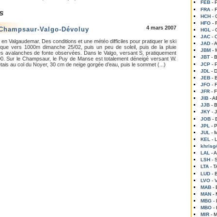
FEB
- 
FRA
- 
s
HCH
- 
HFO
-
4 mars 2007
 Champsaur-Valgo-Dévoluy
HGL
-
JAC
-
n Valgaudemar. Des conditions et une météo difficiles pour pratiquer le ski
JAD
- 
que vers 1000m dimanche 25/02, puis un peu de soleil, puis de la pluie
JBM
-
 avalanches de fonte observées. Dans le Valgo, versant S, pratiquement
JBT
- 
0. Sur le Champsaur, le Puy de Manse est totalement déneigé versant W.
JCP
- 
étais au col du Noyer, 30 cm de neige gorgée d’eau, puis le sommet (...)
JDL
- 
JEB
- 
JFO
-
JFR
- 
JIB
- 
JJB
- 
JKY
- 
JOB
-
JPL
- 
JUL
- 
KEL
- 
khrisg4
LAL
- 
LSH
-
LTA
- 
LUD
-
LVO
- 
MAB
-
MAN
-
MBG
-
MBO
-
MIR
- 