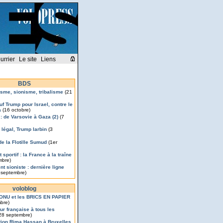
urrier
Le site
Liens
BDS
isme, sionisme, tribalisme
(21
uf Trump pour Israel, contre le
a
(16 octobre)
 : de Varsovie à Gaza (2)
(7
légal, Trump larbin
(3
de la Flotille Sumud
(1er
 sportif : la France à la traîne
mbre)
t sioniste : dernière ligne
 septembre)
voloblog
’ONU et les BRICS EN PAPIER
bre)
ur française à tous les
28 septembre)
ion Rima Hassan à Bruxelles