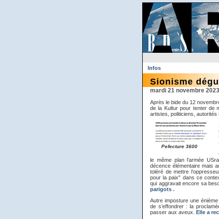
Infos
Sionisme dégui
mardi 21 novembre 202
Après le bide du 12 novembr
de la Kultur pour tenter de
artistes, politiciens, autorité
Pefecture 3600
le même plan l’armée USraé
décence élémentaire mais auss
toléré de mettre l’oppresseu
pour la paix" dans ce contex
qui aggravait encore sa be
parigots .
Autre imposture une énième 
de s’effondrer : la proclamée
passer aux aveux.
Elle a re