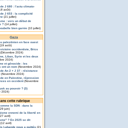
de J 680 : l’actu climato-
18 août)
de J 653 : la complicité
nne
(21 juillet)
isme : vers un début de
e ?
(14 juillet)
poubelle bien garnie
(10 juillet)
Gaza
u palestinien en face ouest
(19 août)
 victoire occidentiste, Brics
(Décembre 2024)
ine, Liban, Syrie et les deux
bre 2024)
me et génocide : les
s ont un nom
(Novembre 2024)
de An 2 + J 37 : résistance
t
(Novembre 2024)
de en Palestine, répression
ances en occident
(Novembre
usk au pouvoir ? (3)
 2024)
ans cette rubrique
comme la SDN : dans la
29 juin)
nisme ennemi de la liberté en
27 avril)
sme" ? En 2025 se dit
(12 avril)
is Labande nous a quittés
(21