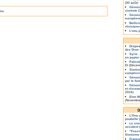
(30 août)
Génoci
sioniste
(
ire
Genoci
europée
Bellic
résistanc
L’onu 
Drapea
des Drus
Syrie :
en papier
Palest
EI
(Décem
Sionis
complice
Génoci
par le foo
Génoci
et résist
2024)
Elon M
(Novembre
D
L’Onu 
poubelle
(
Le sio
occident
(
"Fasci
Sionisme
Franço