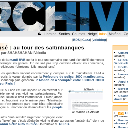
Librairie
Sorties
Courses
Neige
Infos
Matériel
Co
[
BDS
] [
Gaza
] [
voloblog
]
sé : au tour des saltinbanques
3 par SHAHSHAHANI Volodia
Climat
octobre)
e de la
manif BVB
ce fut le tour une semaine plus tard d’un défilé du monde
Le bea
 mélanger les genres. On ne sait pas trop combien étaient les comédiens,
Venezuel
s religieuses (chrétiens, juifs, musulmans).
Ghetto
octobre)
Les quantités varient énormément y compris sur le mainstream. BFM a
Hamas 
repris la valeur donnée par la
Préfecture de police, 3600 manifestants.
octobre)
Beaucoup plus généreux
le Monde en a "compté" entre 15000 et 20000
Appel 
sur Paris !
octobre)
Boycott
Ce oui-non est une imposture en mettant sur
(25 septe
lienne et ses victimes palestiniennes. Par
Occiden
i selon le droit international, il n’est jamais
droite
(23
r et l’opprimé sur le même plan. "Manifester
te c’est prendre parti pour l’état génocidaire
sogne au moment où déambulaient les
people
le monde 15-20000
L
NEW
(21 novem
infox "anti-sémite" largement propagée vient
Puante
 "juive" qui s’était déclarée victime d’une agression "antisémite" vient de
niveaux
(
connu s’être auto mutilée.
Un remake du
RER B.
Promot