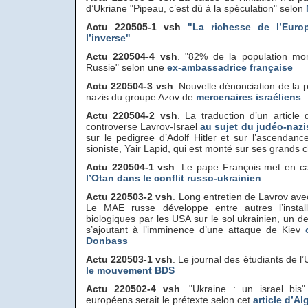
d’Ukriane "Pipeau, c’est dû à la spéculation" selon
Actu 220505-1 vsh
"La richesse de l’Europ
l’inverse"
Actu 220504-4 vsh
. "82% de la population mo
Russie" selon une
ex-ambassadrice française
Actu 220504-3 vsh
. Nouvelle dénonciation de la 
nazis du groupe Azov de
mercenaires israéliens
Actu 220504-2 vsh
. La traduction d’un articl
controverse Lavrov-Israel
au sujet du judéo-naz
sur le pedigree d’Adolf Hitler et sur l’ascendanc
sioniste, Yair Lapid, qui est monté sur ses grands 
Actu 220504-1 vsh
. Le pape François met en 
l’Otan dans le conflit russo-ukrainien
Actu 220503-2 vsh
. Long entretien de Lavrov ave
Le MAE russe développe entre autres l’instal
biologiques par les USA sur le sol ukrainien, un de
s’ajoutant à l’imminence d’une attaque de Kiev
Donbass
Actu 220503-1 vsh
. Le journal des étudiants de l
le mouvement BDS
Actu 220502-4 vsh
. "Ukraine : un israel bis"
européens serait le prétexte selon cet
article d’Al