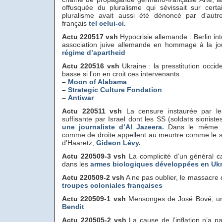
offusquée du pluralisme qui sévissait sur certa
pluralisme avait aussi été dénoncé par d’aut
français
tel celui-ci.
Actu 220517 vsh
Hypocrisie allemande : Berlin int
association juive allemande en hommage à la jo
régime d’apartheid
Actu 220516 vsh
Ukraine : la presstitution occi
basse si l’on en croit ces intervenants :
–
Moon of Alabama
–
Strategic Culture Fondation
–
Antiwar
Actu 220511 vsh
La censure instaurée par le
suffisante par Israel dont les SS (soldats sionist
une journaliste d’Al Jazeera.
Dans le même pa
comme de droite appellent au meurtre comme le sig
d’Haaretz,
Gideon Lévy.
Actu 220509-3 vsh
La complicité d’un général 
dans les
armes biologiques développées en Uk
Actu 220509-2 vsh
A ne pas oublier, le massacre d
troupes coloniales françaises
Actu 220509-1 vsh
Mensonges de José Bové, 
Bendit
Actu 220505-2 vsh
La cause de l’inflation n’a p