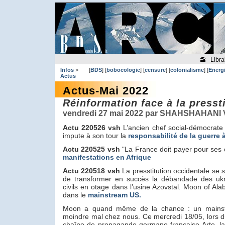
Libra
Infos
>
[
BDS
] [
bobocologie
] [
censure
] [
colonialisme
] [
Energ
Actus
Actus-Mai 2022
Réinformation face à la presst
vendredi 27 mai 2022 par SHAHSHAHANI 
Actu 220526 vsh
L’ancien chef social-démocrate
impute à son tour la
responsabilité de la guerre 
Actu 220525 vsh
"La France doit payer pour ses c
manifestations en Afrique
Actu 220518 vsh
La presstitution occidentale se s
de transformer en succès la débandade des ukro
civils en otage dans l’usine Azovstal. Moon of Al
dans le
mainstream US.
Moon a quand même de la chance : un mainst
moindre mal chez nous. Ce mercredi 18/05, lors d
chaîne de propagande germano-française Arte, la 