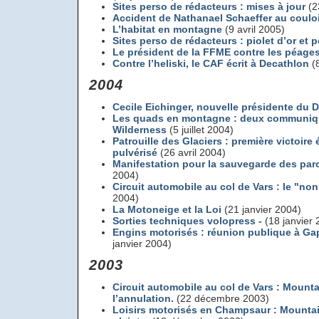
Sites perso de rédacteurs : mises à jour
(2
Accident de Nathanael Schaeffer au couloi
L’habitat en montagne
(9 avril 2005)
Sites perso de rédacteurs : piolet d’or et p
Le président de la FFME contre les péage
Contre l’heliski, le CAF écrit à Decathlon
(8
2004
Cecile Eichinger, nouvelle présidente du 
Les quads en montagne : deux communiq
Wilderness
(5 juillet 2004)
Patrouille des Glaciers : première victoire 
pulvérisé
(26 avril 2004)
Manifestation pour la sauvegarde des par
2004)
Circuit automobile au col de Vars : le "no
2004)
La Motoneige et la Loi
(21 janvier 2004)
Sorties techniques volopress -
(18 janvier 
Engins motorisés : réunion publique à Gap
janvier 2004)
2003
Circuit automobile au col de Vars : Moun
l’annulation.
(22 décembre 2003)
Loisirs motorisés en Champsaur : Mountai