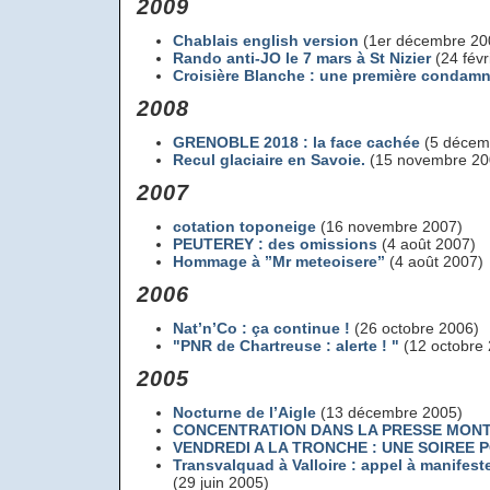
2009
Chablais english version
(1er décembre 20
Rando anti-JO le 7 mars à St Nizier
(24 févr
Croisière Blanche : une première condamn
2008
GRENOBLE 2018 : la face cachée
(5 décem
Recul glaciaire en Savoie.
(15 novembre 20
2007
cotation toponeige
(16 novembre 2007)
PEUTEREY : des omissions
(4 août 2007)
Hommage à ’’Mr meteoisere’’
(4 août 2007)
2006
Nat’n’Co : ça continue !
(26 octobre 2006)
"PNR de Chartreuse : alerte ! "
(12 octobre
2005
Nocturne de l’Aigle
(13 décembre 2005)
CONCENTRATION DANS LA PRESSE MON
VENDREDI A LA TRONCHE : UNE SOIREE 
Transvalquad à Valloire : appel à manifes
(29 juin 2005)